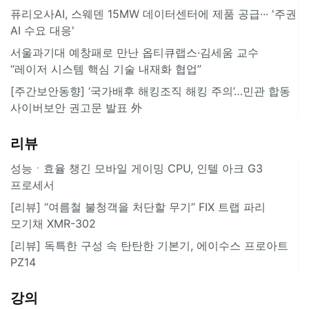
퓨리오사AI, 스웨덴 15MW 데이터센터에 제품 공급··· '주권
AI 수요 대응'
서울과기대 예창패로 만난 옵티큐랩스·김세움 교수
“레이저 시스템 핵심 기술 내재화 협업”
[주간보안동향] ‘국가배후 해킹조직 해킹 주의’…민관 합동
사이버보안 권고문 발표 外
리뷰
성능ㆍ효율 챙긴 모바일 게이밍 CPU, 인텔 아크 G3
프로세서
[리뷰] “여름철 불청객을 처단할 무기” FIX 트랩 파리
모기채 XMR-302
[리뷰] 독특한 구성 속 탄탄한 기본기, 에이수스 프로아트
PZ14
강의