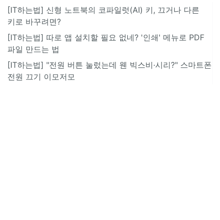
[IT하는법] 신형 노트북의 코파일럿(AI) 키, 끄거나 다른
키로 바꾸려면?
[IT하는법] 따로 앱 설치할 필요 없네? '인쇄' 메뉴로 PDF
파일 만드는 법
[IT하는법] "전원 버튼 눌렀는데 웬 빅스비·시리?" 스마트폰
전원 끄기 이모저모