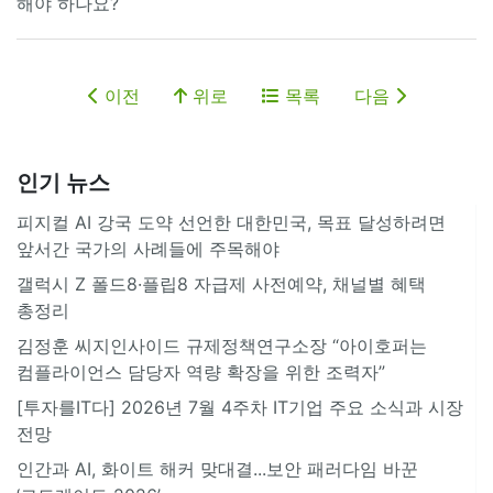
해야 하나요?
이전
위로
목록
다음
인기 뉴스
피지컬 AI 강국 도약 선언한 대한민국, 목표 달성하려면
앞서간 국가의 사례들에 주목해야
갤럭시 Z 폴드8·플립8 자급제 사전예약, 채널별 혜택
총정리
김정훈 씨지인사이드 규제정책연구소장 “아이호퍼는
컴플라이언스 담당자 역량 확장을 위한 조력자”
[투자를IT다] 2026년 7월 4주차 IT기업 주요 소식과 시장
전망
인간과 AI, 화이트 해커 맞대결...보안 패러다임 바꾼