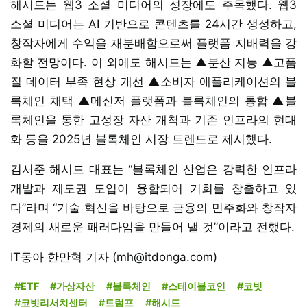
해시드는 웹3 소셜 미디어의 성장에도 주목했다. 웹3
소셜 미디어는 AI 기반으로 콘텐츠를 24시간 생성하고,
창작자에게 수익을 재분배함으로써 플랫폼 지배력을 강
화할 전망이다. 이 외에도 해시드는 ▲분산 지능 ▲고품
질 데이터 부족 현상 개선 ▲소비자 애플리케이션의 블
록체인 채택 ▲메신저 플랫폼과 블록체인의 통합 ▲블
록체인을 통한 고성장 자산 개척과 기존 인프라의 현대
화 등을 2025년 블록체인 시장 트렌드로 제시했다.
김서준 해시드 대표는 “블록체인 산업은 강력한 인프라
개발과 제도권 도입이 융합되어 기회를 창출하고 있
다”라며 “기술 혁신을 바탕으로 금융의 민주화와 창작자
경제의 새로운 패러다임을 만들어 낼 것”이라고 전했다.
IT동아 한만혁 기자 (mh@itdonga.com)
#ETF
#가상자산
#블록체인
#스테이블코인
#코빗
#코빗리서치센터
#트럼프
#해시드