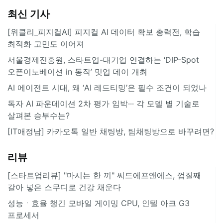
최신 기사
[위클리_피지컬AI] 피지컬 AI 데이터 확보 총력전, 학습
최적화 고민도 이어져
서울경제진흥원, 스타트업-대기업 연결하는 ‘DIP-Spot
오픈이노베이션 in 동작’ 밋업 데이 개최
AI 에이전트 시대, 왜 ‘AI 레드티밍’은 필수 조건이 되었나
독자 AI 파운데이션 2차 평가 임박··· 각 모델 별 기술로
살펴본 승부수는?
[IT애정남] 카카오톡 일반 채팅방, 팀채팅방으로 바꾸려면?
리뷰
[스타트업리뷰] "마시는 한 끼" 씨드에프앤에스, 껍질째
갈아 넣은 스무디로 건강 채운다
성능ㆍ효율 챙긴 모바일 게이밍 CPU, 인텔 아크 G3
프로세서