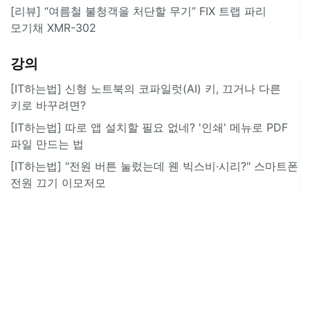
[리뷰] “여름철 불청객을 처단할 무기” FIX 트랩 파리
모기채 XMR-302
강의
[IT하는법] 신형 노트북의 코파일럿(AI) 키, 끄거나 다른
키로 바꾸려면?
[IT하는법] 따로 앱 설치할 필요 없네? '인쇄' 메뉴로 PDF
파일 만드는 법
[IT하는법] "전원 버튼 눌렀는데 웬 빅스비·시리?" 스마트폰
전원 끄기 이모저모