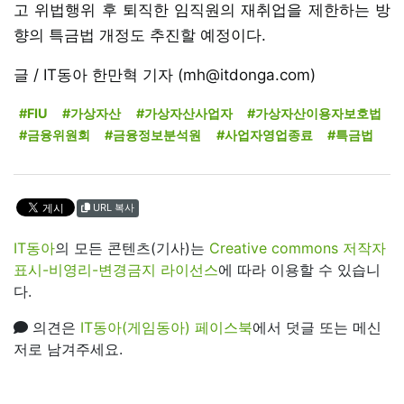
고 위법행위 후 퇴직한 임직원의 재취업을 제한하는 방
향의 특금법 개정도 추진할 예정이다.
글 / IT동아 한만혁 기자 (mh@itdonga.com)
#FIU
#가상자산
#가상자산사업자
#가상자산이용자보호법
#금융위원회
#금융정보분석원
#사업자영업종료
#특금법
URL 복사
IT동아
의 모든 콘텐츠(기사)는
Creative commons 저작자
표시-비영리-변경금지 라이선스
에 따라 이용할 수 있습니
다.
의견은
IT동아(게임동아) 페이스북
에서 덧글 또는 메신
저로 남겨주세요.