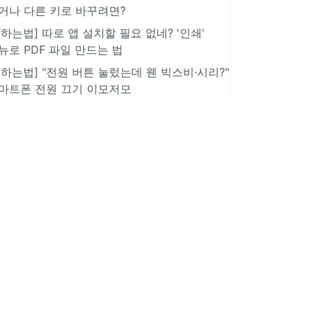
거나 다른 키로 바꾸려면?
IT하는법] 따로 앱 설치할 필요 없네? '인쇄'
뉴로 PDF 파일 만드는 법
IT하는법] "전원 버튼 눌렀는데 웬 빅스비·시리?"
마트폰 전원 끄기 이모저모