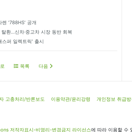
렌 '788HS' 공개
1위 탈환…신차·중고차 시장 동반 회복
퍼·캐스퍼 일렉트릭' 출시
로
목록
다음
자 고충처리/반론보도
이용약관/윤리강령
개인정보 취급방
commons 저작자표시-비영리-변경금지 라이선스
에 따라 이용할 수 