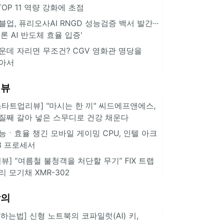
··TOP 11 역량 강화에 초점
블업, 퓨리오사AI RNGD 성능검증 백서 발간···
추론 AI 반도체 효율 입증'
운데 자리면 무조건? CGV 영화관 명당을
아서
리뷰
스타트업리뷰] "마시는 한 끼" 씨드에프앤에스,
질째 갈아 넣은 스무디로 건강 채운다
능ㆍ효율 챙긴 모바일 게이밍 CPU, 인텔 아크
3 프로세서
리뷰] “여름철 불청객을 처단할 무기” FIX 트랩
리 모기채 XMR-302
강의
IT하는법] 신형 노트북의 코파일럿(AI) 키,