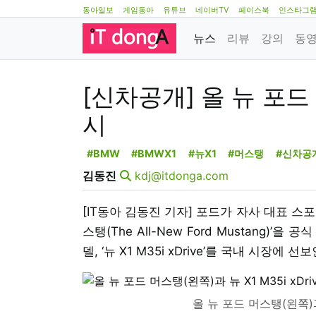
동아일보
게임동아
유튜브
네이버TV
페이스북
인스타그
뉴스
리뷰
강의
동
[신차공개] 올 뉴 포드 
시
#BMW
#BMWX1
#뉴X1
#머스탱
#신차공
김동진
kdj@itdonga.com
[IT동아 김동진 기자] 포드가 자사 대표 스
스탱(The All-New Ford Mustang)’
델, ‘뉴 X1 M35i xDrive’를 국내 시장에 선
올 뉴 포드 머스탱(왼쪽)과 