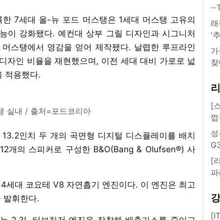
·
륙한 7세대 올-뉴 포드 머스탱은 1세대 머스탱 고유의
래
기능이 강화됐다. 예컨대 상부 그릴 디자인과 시그니처
'
널 머스탱에서 영감을 얻어 제작됐다. 날렵한 루프라인
가
디자인 비율을 재현했으며, 이전 세대 대비 가로로 넓
찾
을 적용했다.
[
탱 실내 / 출처=포드코리아
껍
성
 13.2인치 두 개의 곡면형 디지털 디스플레이를 배치
G
의 스피커로 구성한 B&O(Bang & Olufsen®) 사
[
파
은 4세대 코요테 V8 자연흡기 엔진이다. 이 엔진은 최고
을 발휘한다.
[
에는 2.3L 터보차저 엔진을 장착해 배출가스를 줄이고