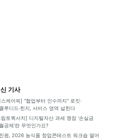
신 기사
헬스케어픽] "협업부터 인수까지" 로킷·
클루디드·힌지, 서비스 영역 넓힌다
크립토퀵서치] 디지털자산 과세 쟁점 ‘손실금
월공제’란 무엇인가요?
진원, 2026 농식품 창업콘테스트 워크숍 열어