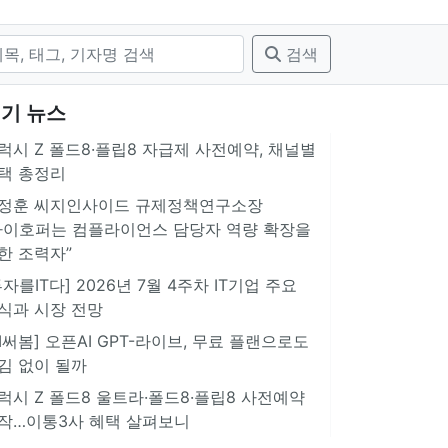
검색
기 뉴스
럭시 Z 폴드8·플립8 자급제 사전예약, 채널별
택 총정리
정훈 씨지인사이드 규제정책연구소장
아이호퍼는 컴플라이언스 담당자 역량 확장을
한 조력자”
투자를IT다] 2026년 7월 4주차 IT기업 주요
식과 시장 전망
AI써봄] 오픈AI GPT-라이브, 무료 플랜으로도
김 없이 될까
럭시 Z 폴드8 울트라·폴드8·플립8 사전예약
작…이통3사 혜택 살펴보니