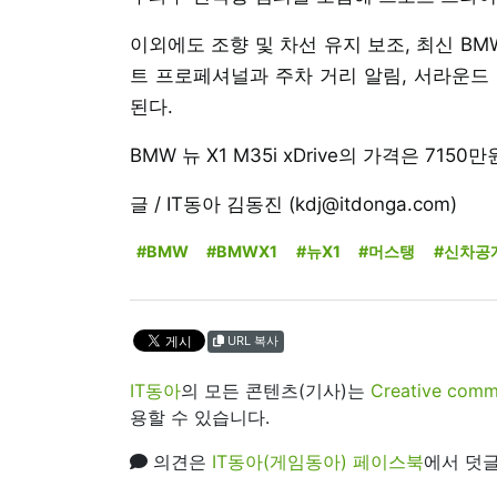
이외에도 조향 및 차선 유지 보조, 최신 B
트 프로페셔널과 주차 거리 알림, 서라운드
된다.
BMW 뉴 X1 M35i xDrive의 가격은 7150
글 / IT동아 김동진 (kdj@itdonga.com)
#BMW
#BMWX1
#뉴X1
#머스탱
#신차공
URL 복사
IT동아
의 모든 콘텐츠(기사)는
Creative 
용할 수 있습니다.
의견은
IT동아(게임동아) 페이스북
에서 덧글