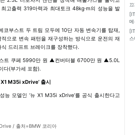
끄
 최고출력 319마력과 최대토크 48kg∙m의 성능을 발
[
메
3L 에코부스트 두 트림 모두에 10단 자동 변속기를 탑재,
[
스
각적으로 변속 패턴을 재구성하는 방식으로 운전의 재
자식 드리프트 브레이크를 장착했다.
트 쿠페 5990만 원 ▲컨버터블 6700만 원 ▲5.0L
원이다(부가세 포함).
 M35i xDrive’ 출시
 모델인 ‘뉴 X1 M35i xDrive’를 공식 출시한다고
xDrive / 출처=BMW 코리아