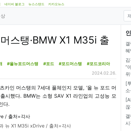
램
네이버 블로그
뉴스스탠드
카카오뉴스
영상
인
머스탱·BMW X1 M35i 출
갤
혜
김
개
#올뉴포드머스탱
#포드
#포드머스탱
#포드코리아
“
2024.02.26.
위
[
포츠카인 머스탱의 7세대 풀체인지 모델, ‘올 뉴 포드 머
소
을 공식 출시했다. BMW는 소형 SAV X1 라인업의 고성능 모
[
보인다.
끊
갤
시
뉴 X1 M35i xDrive / 출처=각사