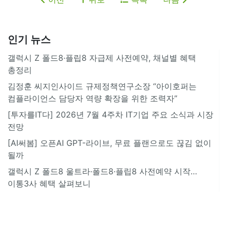
인기 뉴스
갤럭시 Z 폴드8·플립8 자급제 사전예약, 채널별 혜택
총정리
김정훈 씨지인사이드 규제정책연구소장 “아이호퍼는
컴플라이언스 담당자 역량 확장을 위한 조력자”
[투자를IT다] 2026년 7월 4주차 IT기업 주요 소식과 시장
전망
[AI써봄] 오픈AI GPT-라이브, 무료 플랜으로도 끊김 없이
될까
갤럭시 Z 폴드8 울트라·폴드8·플립8 사전예약 시작…
이통3사 혜택 살펴보니