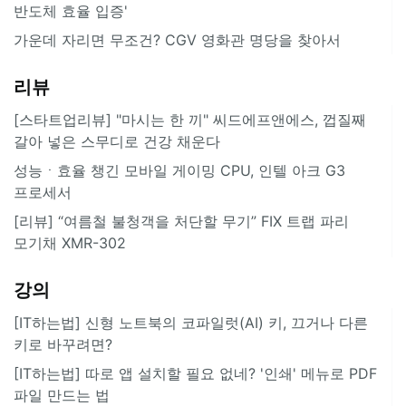
반도체 효율 입증'
가운데 자리면 무조건? CGV 영화관 명당을 찾아서
리뷰
[스타트업리뷰] "마시는 한 끼" 씨드에프앤에스, 껍질째
갈아 넣은 스무디로 건강 채운다
성능ㆍ효율 챙긴 모바일 게이밍 CPU, 인텔 아크 G3
프로세서
[리뷰] “여름철 불청객을 처단할 무기” FIX 트랩 파리
모기채 XMR-302
강의
[IT하는법] 신형 노트북의 코파일럿(AI) 키, 끄거나 다른
키로 바꾸려면?
[IT하는법] 따로 앱 설치할 필요 없네? '인쇄' 메뉴로 PDF
파일 만드는 법