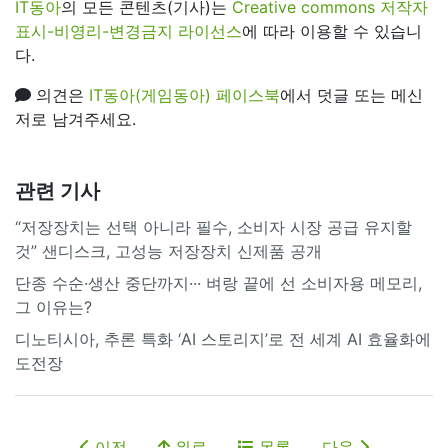
IT동아
의 모든 콘텐츠(기사)는
Creative commons 저작자
표시-비영리-변경금지 라이선스
에 따라 이용할 수 있습니
다.
의견은
IT동아(게임동아) 페이스북
에서 덧글 또는 메신
저로 남겨주세요.
관련 기사
“저장장치는 선택 아니라 필수, 소비자 시장 공급 유지할
것” 샌디스크, 고성능 저장장치 신제품 공개
단종 수순·생산 중단까지··· 벼랑 끝에 선 소비자용 메모리,
그 이유는?
디노티시아, 추론 특화 ‘AI 스토리지’로 전 세계 AI 효율화에
도전장
이전
위로
목록
다음