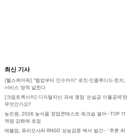
최신 기사
[헬스케어픽] "협업부터 인수까지" 로킷·인클루디드·힌지,
서비스 영역 넓힌다
[크립토퀵서치] 디지털자산 과세 쟁점 ‘손실금 이월공제’란
무엇인가요?
농진원, 2026 농식품 창업콘테스트 워크숍 열어···TOP 11
역량 강화에 초점
래블업, 퓨리오사AI RNGD 성능검증 백서 발간··· '추론 AI