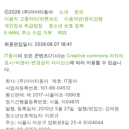
ⓒ2026 (주)아이티동아
소개
문의
이용자 고충처리/반론보도
이용약관/윤리강령
개인정보 취급방침
청소년 보호 정책
E-MAIL 주소 수집 거부
RSS
최종편집일시: 2026.08.07 18:41
IT동아
의 모든 콘텐츠(기사)는
Creative commons 저작자
표시-비영리-변경금지 라이선스
에 따라 이용할 수 있습니
다.
회사: (주)아이티동아
제호: IT동아
사업자등록번호: 101-86-04512
통신판매: 제 2017-서울마포-1990호
정기간행물등록번호: 서울, 아04815
발행, 등록일자: 2010년 5월 27일
발행/편집인: 강덕원
청소년보호책임자: 이문규
주소: 서울시 마포구 양화로8길 25-4 우)04044