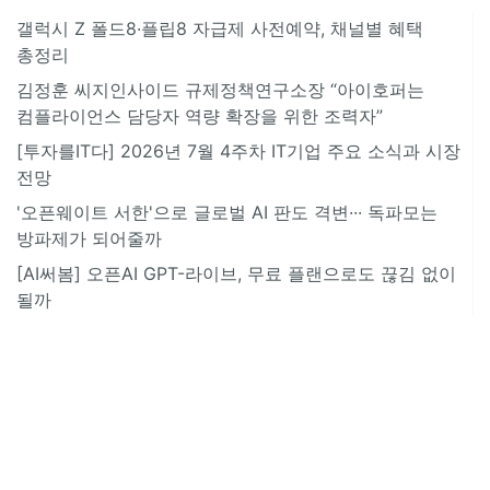
갤럭시 Z 폴드8·플립8 자급제 사전예약, 채널별 혜택
총정리
김정훈 씨지인사이드 규제정책연구소장 “아이호퍼는
컴플라이언스 담당자 역량 확장을 위한 조력자”
[투자를IT다] 2026년 7월 4주차 IT기업 주요 소식과 시장
전망
'오픈웨이트 서한'으로 글로벌 AI 판도 격변··· 독파모는
방파제가 되어줄까
[AI써봄] 오픈AI GPT-라이브, 무료 플랜으로도 끊김 없이
될까