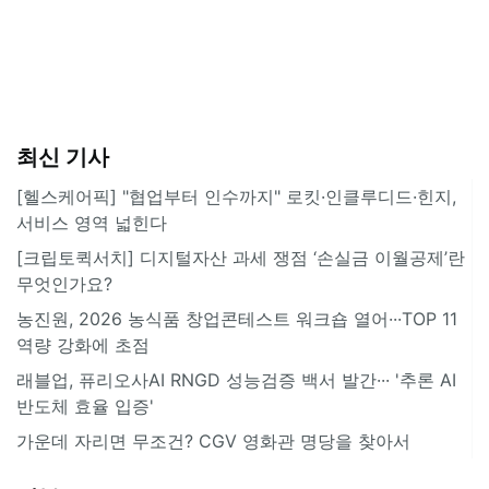
최신 기사
[헬스케어픽] "협업부터 인수까지" 로킷·인클루디드·힌지,
서비스 영역 넓힌다
[크립토퀵서치] 디지털자산 과세 쟁점 ‘손실금 이월공제’란
무엇인가요?
농진원, 2026 농식품 창업콘테스트 워크숍 열어···TOP 11
역량 강화에 초점
래블업, 퓨리오사AI RNGD 성능검증 백서 발간··· '추론 AI
반도체 효율 입증'
가운데 자리면 무조건? CGV 영화관 명당을 찾아서