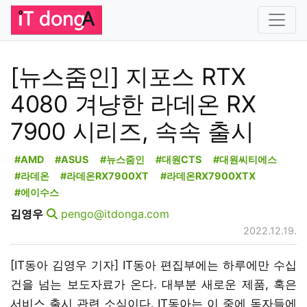
[뉴스줌인] 지포스 RTX
4080 겨냥한 라데온 RX
7900 시리즈, 속속 출시
#AMD
#ASUS
#뉴스줌인
#대원CTS
#대원씨티에스
#라데온
#라데온RX7900XT
#라데온RX7900XTX
#에이수스
김영우
pengo@itdonga.com
2022.12.19.
[IT동아 김영우 기자] IT동아 편집부에는 하루에만 수십
건을 넘는 보도자료가 온다. 대부분 새로운 제품, 혹은
서비스 출시 관련 소식이다. IT동아는 이 중에 독자들에