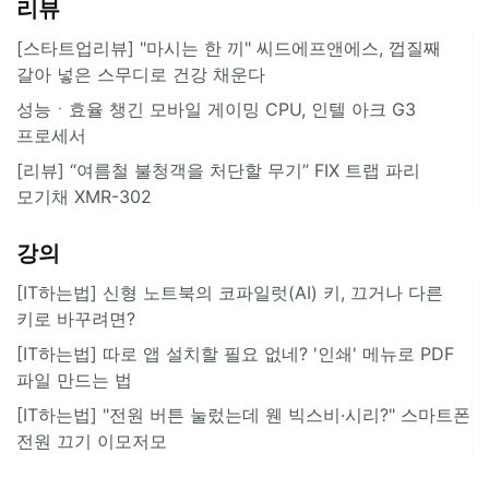
리뷰
[스타트업리뷰] "마시는 한 끼" 씨드에프앤에스, 껍질째
갈아 넣은 스무디로 건강 채운다
성능ㆍ효율 챙긴 모바일 게이밍 CPU, 인텔 아크 G3
프로세서
[리뷰] “여름철 불청객을 처단할 무기” FIX 트랩 파리
모기채 XMR-302
강의
[IT하는법] 신형 노트북의 코파일럿(AI) 키, 끄거나 다른
키로 바꾸려면?
[IT하는법] 따로 앱 설치할 필요 없네? '인쇄' 메뉴로 PDF
파일 만드는 법
[IT하는법] "전원 버튼 눌렀는데 웬 빅스비·시리?" 스마트폰
전원 끄기 이모저모