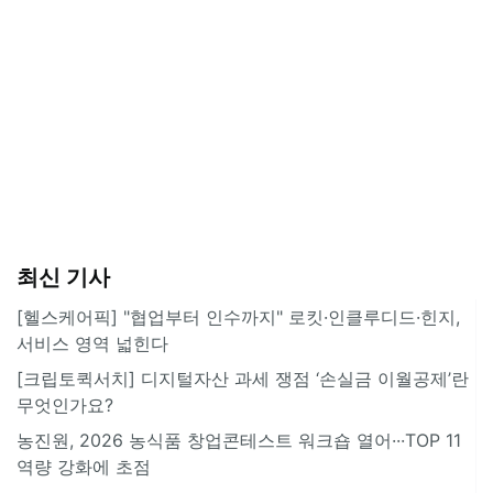
최신 기사
[헬스케어픽] "협업부터 인수까지" 로킷·인클루디드·힌지,
서비스 영역 넓힌다
[크립토퀵서치] 디지털자산 과세 쟁점 ‘손실금 이월공제’란
무엇인가요?
농진원, 2026 농식품 창업콘테스트 워크숍 열어···TOP 11
역량 강화에 초점