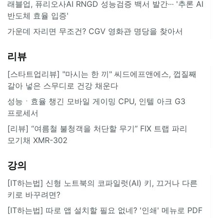
래블업, 퓨리오사AI RNGD 성능검증 백서 발간··· '추론 AI
반도체 효율 입증'
가운데 자리면 무조건? CGV 영화관 명당을 찾아서
리뷰
[스타트업리뷰] "마시는 한 끼" 씨드에프앤에스, 껍질째
갈아 넣은 스무디로 건강 채운다
성능ㆍ효율 챙긴 모바일 게이밍 CPU, 인텔 아크 G3
프로세서
[리뷰] “여름철 불청객을 처단할 무기” FIX 트랩 파리
모기채 XMR-302
강의
[IT하는법] 신형 노트북의 코파일럿(AI) 키, 끄거나 다른
키로 바꾸려면?
[IT하는법] 따로 앱 설치할 필요 없네? '인쇄' 메뉴로 PDF