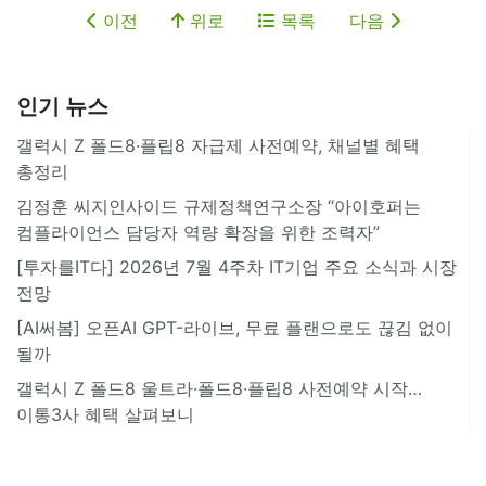
이전
위로
목록
다음
인기 뉴스
갤럭시 Z 폴드8·플립8 자급제 사전예약, 채널별 혜택
총정리
김정훈 씨지인사이드 규제정책연구소장 “아이호퍼는
컴플라이언스 담당자 역량 확장을 위한 조력자”
[투자를IT다] 2026년 7월 4주차 IT기업 주요 소식과 시장
전망
[AI써봄] 오픈AI GPT-라이브, 무료 플랜으로도 끊김 없이
될까
갤럭시 Z 폴드8 울트라·폴드8·플립8 사전예약 시작…
이통3사 혜택 살펴보니