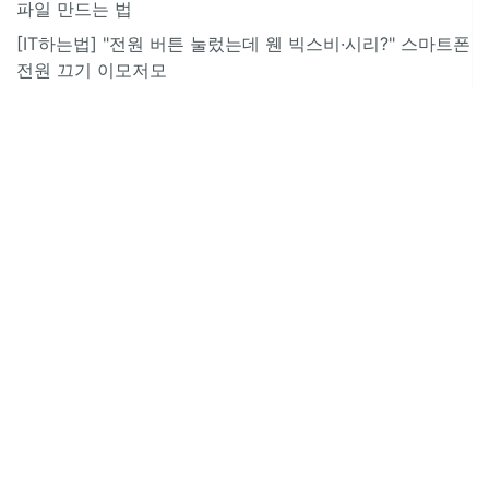
파일 만드는 법
[IT하는법] "전원 버튼 눌렀는데 웬 빅스비·시리?" 스마트폰
전원 끄기 이모저모