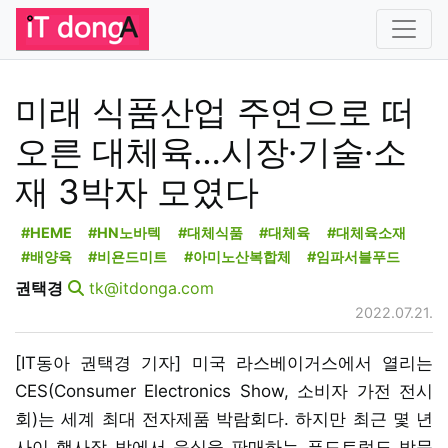
미래 식품산업 주연으로 떠
오른 대체육…시장·기술·소
재 3박자 모였다
#HEME
#HN노바텍
#대체식품
#대체육
#대체육소재
#배양육
#비욘드미트
#아미노산복합체
#임파서블푸드
권택경
tk@itdonga.com
2022.07.21.
[IT동아 권택경 기자] 미국 라스베이거스에서 열리는
CES(Consumer Electronics Show, 소비자 가전 전시
회)는 세계 최대 전자제품 박람회다. 하지만 최근 몇 년
사이 행사장 밖에서 음식을 판매하는 푸드트럭도 방문