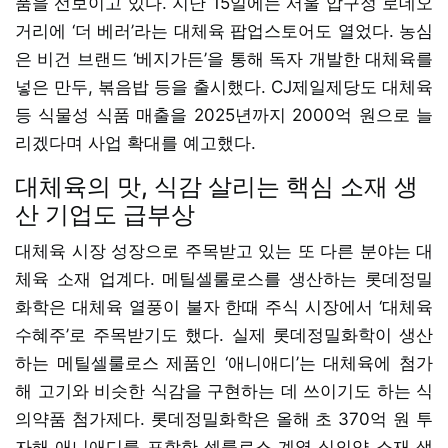
품을 선보이고 있다. 지난 15일에는 서울 압구정 로데오
거리에 ‘더 베러’라는 대체육 팝업스토어도 열었다. 농심
은 비건 브랜드 ‘베지가든’을 통해 독자 개발한 대체육를
넣은 만두, 볶음밥 등을 출시했다. CJ제일제당도 대체육
등 식물성 식품 매출을 2025년까지 2000억 원으로 늘
리겠다며 사업 확대를 예고했다.
대체육의 맛, 식감 살리는 핵심 소재 생
산 기업도 급부상
대체육 시장 성장으로 주목받고 있는 또 다른 분야는 대
체육 소재 업계다. 메틸셀룰로스를 생산하는 롯데정밀
화학은 대체육 열풍이 불자 한때 주식 시장에서 ‘대체육
수혜주’로 주목받기도 했다. 실제 롯데정밀화학이 생산
하는 메틸셀룰로스 제품인 ‘애니애디’는 대체육에 첨가
해 고기와 비슷한 식감을 구현하는 데 쓰이기도 하는 식
의약품 첨가제다. 롯데정밀화학은 올해 초 370억 원 투
자해 애니애디를 포함한 셀룰로스 계열 식의약 소재 생