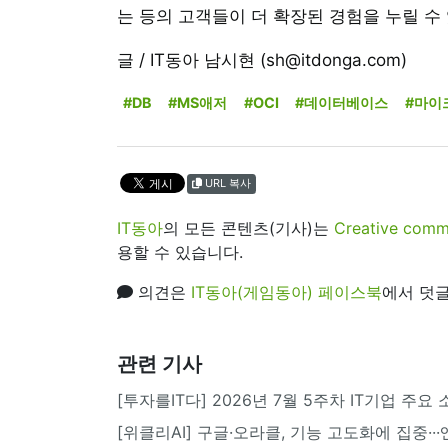
는 등의 고객들이 더 확장된 경험을 누릴 수 
글 / IT동아 남시현 (sh@itdonga.com)
#DB
#MS애저
#OCI
#데이터베이스
#마이
URL 복사
IT동아
의 모든 콘텐츠(기사)는
Creative 
용할 수 있습니다.
의견은
IT동아(게임동아) 페이스북
에서 덧글
관련 기사
[투자를IT다] 2026년 7월 5주차 IT기업 주요
[위클리AI] 구글·오라클, 기능 고도화에 집중·