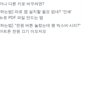
거나 다른 키로 바꾸려면?
IT하는법] 따로 앱 설치할 필요 없네? '인쇄'
뉴로 PDF 파일 만드는 법
IT하는법] "전원 버튼 눌렀는데 웬 빅스비·시리?"
마트폰 전원 끄기 이모저모