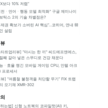
TX보다 10% 저렴”
비전ㆍ언어ㆍ행동 모델 최적화" 구글 제미나이
보틱스 2의 기술 차별점은?
통제권 확보가 소버린 AI 핵심”…코히어, 연내 韓
인 설립
리뷰
스타트업리뷰] "마시는 한 끼" 씨드에프앤에스,
질째 갈아 넣은 스무디로 건강 채운다
능ㆍ효율 챙긴 모바일 게이밍 CPU, 인텔 아크
3 프로세서
리뷰] “여름철 불청객을 처단할 무기” FIX 트랩
리 모기채 XMR-302
강의
IT하는법] 신형 노트북의 코파일럿(AI) 키,