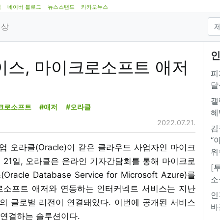
램
네이버 블로그
뉴스스탠드
카카오뉴스
영상
인
이스, 마이크로소프트 애저
피
달
갤
크로소프트
#애저
#오라클
혜
2022.07.21.
김
“
업 오라클(Oracle)이 같은 클라우드 사업자인 마이크
위
 21일, 오라클은 온라인 기자간담회를 통해 마이크로
[
Database Service for Microsoft Azure)를
소
로소프트 애저와 연동하는 인터커넥트 서비스는 지난
인
1개의 글로벌 리전이 연결돼있다. 이번에 공개된 서비스
바
 연결하는 솔루션이다.