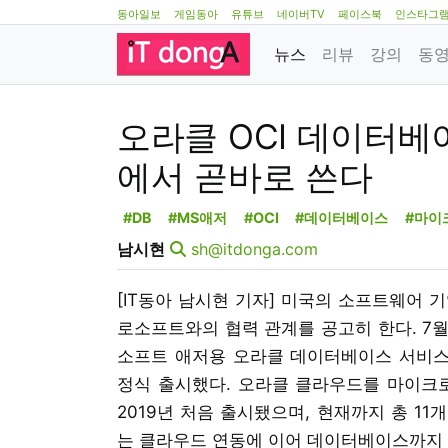
동아일보
게임동아
유튜브
네이버TV
페이스북
인스타그
뉴스
리뷰
강의
동
오라클 OCI 데이터베
에서 곧바로 쓴다
#DB
#MS애저
#OCI
#데이터베이스
#마이
남시현
sh@itdonga.com
[IT동아 남시현 기자] 미국의 소프트웨어 기
로소프트와의 협력 관계를 공고히 한다. 7월
소프트 애저용 오라클 데이터베이스 서비스(Oracle 
정식 출시했다. 오라클 클라우드를 마이크
2019년 처음 출시됐으며, 현재까지 총 1
는 클라우드 연동에 이어 데이터베이스까지