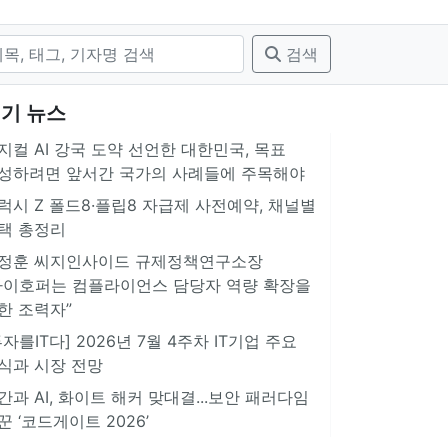
검색
기 뉴스
지컬 AI 강국 도약 선언한 대한민국, 목표
성하려면 앞서간 국가의 사례들에 주목해야
럭시 Z 폴드8·플립8 자급제 사전예약, 채널별
택 총정리
정훈 씨지인사이드 규제정책연구소장
아이호퍼는 컴플라이언스 담당자 역량 확장을
한 조력자”
투자를IT다] 2026년 7월 4주차 IT기업 주요
식과 시장 전망
간과 AI, 화이트 해커 맞대결...보안 패러다임
꾼 ‘코드게이트 2026’