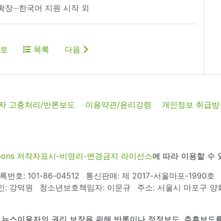
 확장···한국어 지원 시작 외
로
목록
다음
자 고충처리/반론보도
이용약관/윤리강령
개인정보 취급방
commons 저작자표시-비영리-변경금지 라이선스
에 따라 이용할 수 
호: 101-86-04512
통신판매: 제 2017-서울마포-1990호
인: 강덕원
청소년보호책임자: 이문규
주소: 서울시 마포구 양화로
 뉴스이용자의 권리 보장을 위해 반론이나 정정보도, 추후보도를