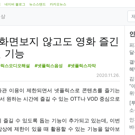
램
네이버 블로그
뉴스스탠드
카카오뉴스
영상
인
"화면보지 않고도 영화 즐긴
피
설 기능
달
갤
플릭스오디오해설
#넷플릭스음성
#넷플릭스자막
혜
2020.11.26.
김
“
 영화관 이용이 제한되면서 넷플릭스로 콘텐츠를 즐기는
위
서 원하는 시간에 즐길 수 있는 OTT나 VOD 중심으로
[
소
인
 즐길 수 있도록 돕는 기능이 추가되고 있는데, 이번
바
상에 제한이 있을 때 활용할 수 있는 기능을 알아보