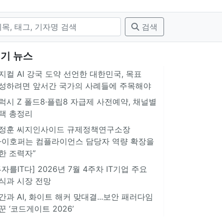
검색
기 뉴스
지컬 AI 강국 도약 선언한 대한민국, 목표
성하려면 앞서간 국가의 사례들에 주목해야
럭시 Z 폴드8·플립8 자급제 사전예약, 채널별
택 총정리
정훈 씨지인사이드 규제정책연구소장
아이호퍼는 컴플라이언스 담당자 역량 확장을
한 조력자”
투자를IT다] 2026년 7월 4주차 IT기업 주요
식과 시장 전망
간과 AI, 화이트 해커 맞대결...보안 패러다임
꾼 ‘코드게이트 2026’