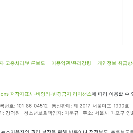
자 고충처리/반론보도
이용약관/윤리강령
개인정보 취급방
commons 저작자표시-비영리-변경금지 라이선스
에 따라 이용할 수 
호: 101-86-04512
통신판매: 제 2017-서울마포-1990호
인: 강덕원
청소년보호책임자: 이문규
주소: 서울시 마포구 양화로
 뉴스이용자의 권리 보장을 위해 반론이나 정정보도, 추후보도를