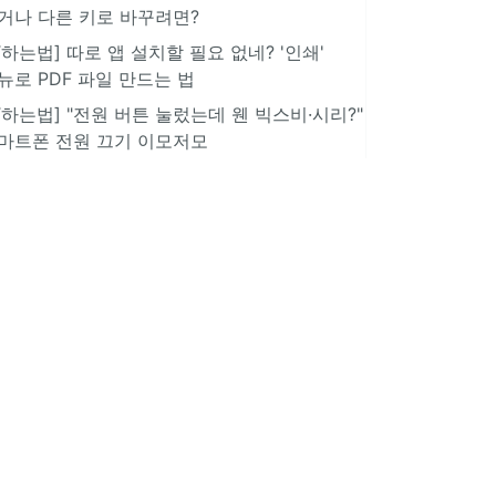
거나 다른 키로 바꾸려면?
IT하는법] 따로 앱 설치할 필요 없네? '인쇄'
뉴로 PDF 파일 만드는 법
IT하는법] "전원 버튼 눌렀는데 웬 빅스비·시리?"
마트폰 전원 끄기 이모저모