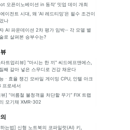
pot 오픈이노베이션 in 동작’ 밋업 데이 개최
I 에이전트 시대, 왜 ‘AI 레드티밍’은 필수 조건이
었나
자 AI 파운데이션 2차 평가 임박··· 각 모델 별
술로 살펴본 승부수는?
리뷰
스타트업리뷰] "마시는 한 끼" 씨드에프앤에스,
질째 갈아 넣은 스무디로 건강 채운다
능ㆍ효율 챙긴 모바일 게이밍 CPU, 인텔 아크
3 프로세서
리뷰] “여름철 불청객을 처단할 무기” FIX 트랩
리 모기채 XMR-302
강의
IT하는법] 신형 노트북의 코파일럿(AI) 키,