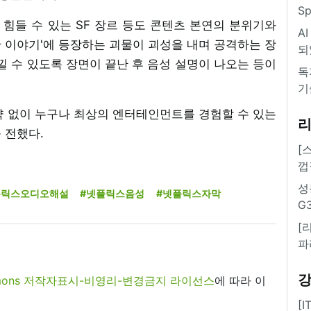
S
힘들 수 있는 SF 장르 등도 콘텐츠 본연의 분위기와
A
묘한 이야기'에 등장하는 괴물이 괴성을 내며 공격하는 장
되
낄 수 있도록 장면이 끝난 후 음성 설명이 나오는 등이
독
기
제약 없이 누구나 최상의 엔터테인먼트를 경험할 수 있는
 전했다.
[
껍
성
플릭스오디오해설
#넷플릭스음성
#넷플릭스자막
G
[
파
commons 저작자표시-비영리-변경금지 라이선스
에 따라 이
[