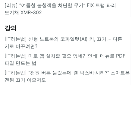
[리뷰] “여름철 불청객을 처단할 무기” FIX 트랩 파리
모기채 XMR-302
강의
[IT하는법] 신형 노트북의 코파일럿(AI) 키, 끄거나 다른
키로 바꾸려면?
[IT하는법] 따로 앱 설치할 필요 없네? '인쇄' 메뉴로 PDF
파일 만드는 법
[IT하는법] "전원 버튼 눌렀는데 웬 빅스비·시리?" 스마트폰
전원 끄기 이모저모