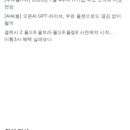
전망
[AI써봄] 오픈AI GPT-라이브, 무료 플랜으로도 끊김 없이
될까
갤럭시 Z 폴드8 울트라·폴드8·플립8 사전예약 시작…
이통3사 혜택 살펴보니