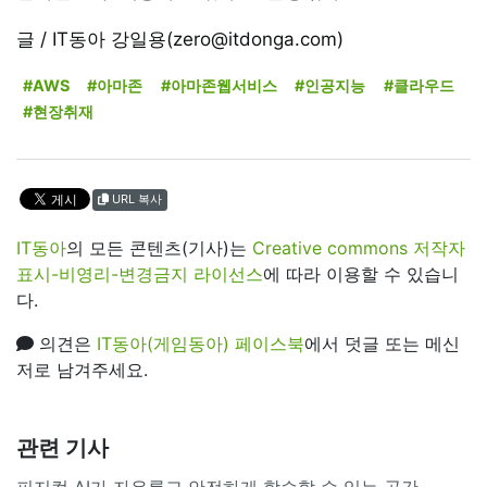
글 / IT동아 강일용(zero@itdonga.com)
#AWS
#아마존
#아마존웹서비스
#인공지능
#클라우드
#현장취재
URL 복사
IT동아
의 모든 콘텐츠(기사)는
Creative commons 저작자
표시-비영리-변경금지 라이선스
에 따라 이용할 수 있습니
다.
의견은
IT동아(게임동아) 페이스북
에서 덧글 또는 메신
저로 남겨주세요.
관련 기사
피지컬 AI가 자유롭고 안전하게 학습할 수 있는 공간