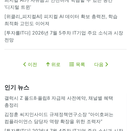
‘디지털 트윈’
[위클리_피지컬AI] 피지컬 AI 데이터 확보 총력전, 학습
최적화 고민도 이어져
[투자를IT다] 2026년 7월 5주차 IT기업 주요 소식과 시장
전망
이전
위로
목록
다음
인기 뉴스
갤럭시 Z 폴드8·플립8 자급제 사전예약, 채널별 혜택
총정리
김정훈 씨지인사이드 규제정책연구소장 “아이호퍼는
컴플라이언스 담당자 역량 확장을 위한 조력자”
[투자를IT다] 2026년 7월 4주차 IT기업 주요 소식과 시장