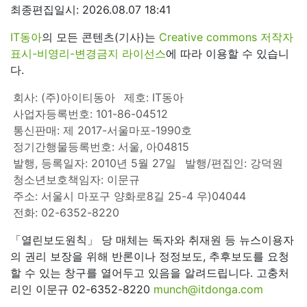
최종편집일시: 2026.08.07 18:41
IT동아
의 모든 콘텐츠(기사)는
Creative commons 저작자
표시-비영리-변경금지 라이선스
에 따라 이용할 수 있습니
다.
회사: (주)아이티동아
제호: IT동아
사업자등록번호: 101-86-04512
통신판매: 제 2017-서울마포-1990호
정기간행물등록번호: 서울, 아04815
발행, 등록일자: 2010년 5월 27일
발행/편집인: 강덕원
청소년보호책임자: 이문규
주소: 서울시 마포구 양화로8길 25-4 우)04044
전화: 02-6352-8220
「열린보도원칙」 당 매체는 독자와 취재원 등 뉴스이용자
의 권리 보장을 위해 반론이나 정정보도, 추후보도를 요청
할 수 있는 창구를 열어두고 있음을 알려드립니다. 고충처
리인 이문규 02-6352-8220
munch@itdonga.com