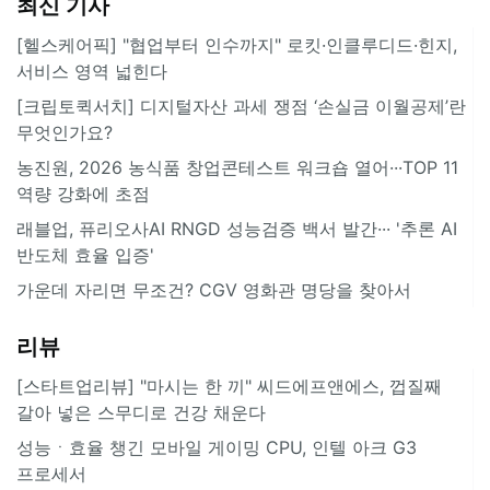
최신 기사
[헬스케어픽] "협업부터 인수까지" 로킷·인클루디드·힌지,
서비스 영역 넓힌다
[크립토퀵서치] 디지털자산 과세 쟁점 ‘손실금 이월공제’란
무엇인가요?
농진원, 2026 농식품 창업콘테스트 워크숍 열어···TOP 11
역량 강화에 초점
래블업, 퓨리오사AI RNGD 성능검증 백서 발간··· '추론 AI
반도체 효율 입증'
가운데 자리면 무조건? CGV 영화관 명당을 찾아서
리뷰
[스타트업리뷰] "마시는 한 끼" 씨드에프앤에스, 껍질째
갈아 넣은 스무디로 건강 채운다
성능ㆍ효율 챙긴 모바일 게이밍 CPU, 인텔 아크 G3
프로세서