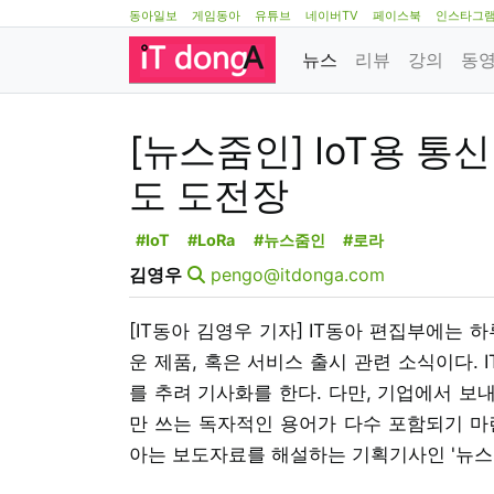
동아일보
게임동아
유튜브
네이버TV
페이스북
인스타그
뉴스
리뷰
강의
동
[뉴스줌인] IoT용 통신
도 도전장
#IoT
#LoRa
#뉴스줌인
#로라
김영우
pengo@itdonga.com
[IT동아 김영우 기자] IT동아 편집부에는
운 제품, 혹은 서비스 출시 관련 소식이다. 
를 추려 기사화를 한다. 다만, 기업에서 보
만 쓰는 독자적인 용어가 다수 포함되기 마련
아는 보도자료를 해설하는 기획기사인 '뉴스 