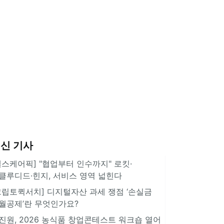
신 기사
헬스케어픽] "협업부터 인수까지" 로킷·
클루디드·힌지, 서비스 영역 넓힌다
크립토퀵서치] 디지털자산 과세 쟁점 ‘손실금
월공제’란 무엇인가요?
진원, 2026 농식품 창업콘테스트 워크숍 열어