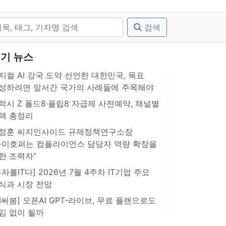
검색
기 뉴스
지컬 AI 강국 도약 선언한 대한민국, 목표
성하려면 앞서간 국가의 사례들에 주목해야
럭시 Z 폴드8·플립8 자급제 사전예약, 채널별
택 총정리
정훈 씨지인사이드 규제정책연구소장
아이호퍼는 컴플라이언스 담당자 역량 확장을
한 조력자”
투자를IT다] 2026년 7월 4주차 IT기업 주요
식과 시장 전망
AI써봄] 오픈AI GPT-라이브, 무료 플랜으로도
김 없이 될까