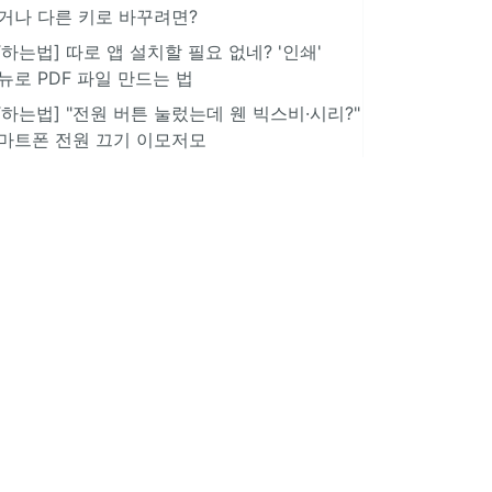
거나 다른 키로 바꾸려면?
IT하는법] 따로 앱 설치할 필요 없네? '인쇄'
뉴로 PDF 파일 만드는 법
IT하는법] "전원 버튼 눌렀는데 웬 빅스비·시리?"
마트폰 전원 끄기 이모저모