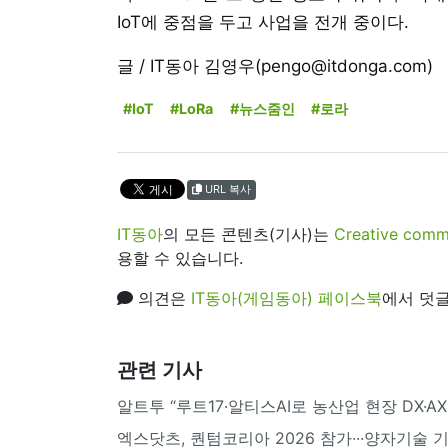
IoT에 중점을 두고 사업을 전개 중이다.
글 / IT동아 김영우(pengo@itdonga.com)
#IoT
#LoRa
#뉴스줌인
#로라
URL 복사
IT동아
의 모든 콘텐츠(기사)는
Creative 
용할 수 있습니다.
의견은
IT동아(게임동아) 페이스북
에서 덧글
관련 기사
알트투 “루트17·알티스AI로 농산업 현장 DX·AX 
엑스닷츠, 퀀텀코리아 2026 참가···양자기술 