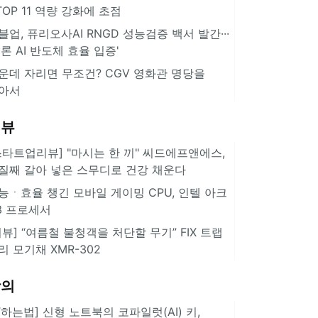
··TOP 11 역량 강화에 초점
블업, 퓨리오사AI RNGD 성능검증 백서 발간···
추론 AI 반도체 효율 입증'
운데 자리면 무조건? CGV 영화관 명당을
아서
리뷰
스타트업리뷰] "마시는 한 끼" 씨드에프앤에스,
질째 갈아 넣은 스무디로 건강 채운다
능ㆍ효율 챙긴 모바일 게이밍 CPU, 인텔 아크
3 프로세서
리뷰] “여름철 불청객을 처단할 무기” FIX 트랩
리 모기채 XMR-302
강의
IT하는법] 신형 노트북의 코파일럿(AI) 키,