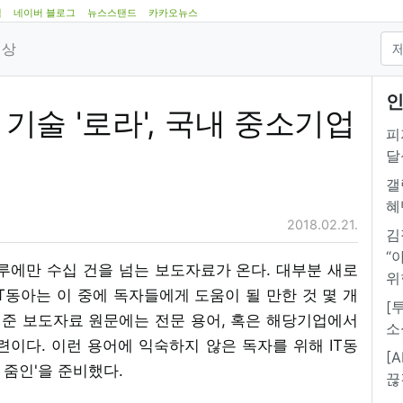
램
네이버 블로그
뉴스스탠드
카카오뉴스
영상
인
 기술 '로라', 국내 중소기업
피
달
갤
혜
2018.02.21.
김
“
 하루에만 수십 건을 넘는 보도자료가 온다. 대부분 새로
위
IT동아는 이 중에 독자들에게 도움이 될 만한 것 몇 개
[
내준 보도자료 원문에는 전문 용어, 혹은 해당기업에서
소
이다. 이런 용어에 익숙하지 않은 독자를 위해 IT동
[
줌인'을 준비했다.
끊