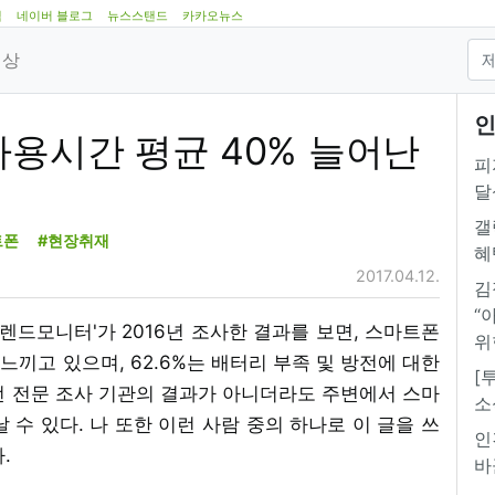
램
네이버 블로그
뉴스스탠드
카카오뉴스
영상
인
사용시간 평균 40% 늘어난
피
달
갤
트폰
#현장취재
혜
2017.04.12.
김
“
트렌드모니터'가 2016년 조사한 결과를 보면, 스마트폰
위
느끼고 있으며, 62.6%는 배터리 부족 및 방전에 대한
[
런 전문 조사 기관의 결과가 아니더라도 주변에서 스마
소
 수 있다. 나 또한 이런 사람 중의 하나로 이 글을 쓰
인
.
바