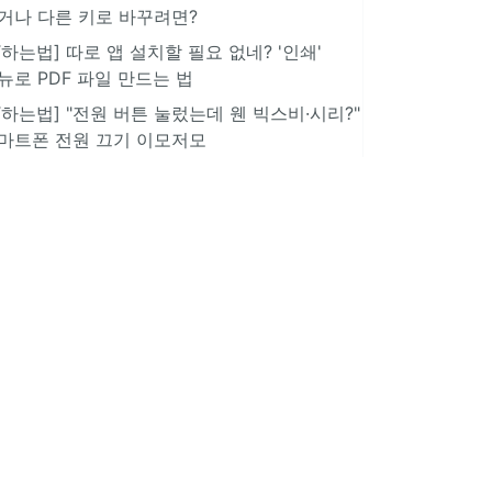
거나 다른 키로 바꾸려면?
IT하는법] 따로 앱 설치할 필요 없네? '인쇄'
뉴로 PDF 파일 만드는 법
IT하는법] "전원 버튼 눌렀는데 웬 빅스비·시리?"
마트폰 전원 끄기 이모저모