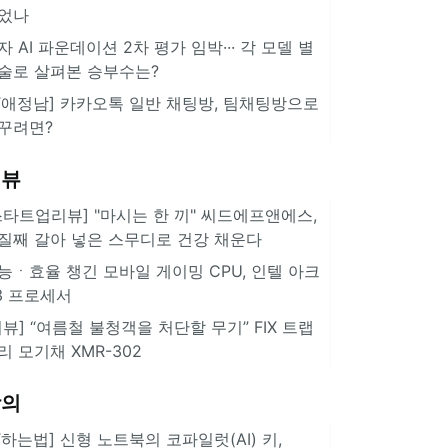
었나
자 AI 파운데이션 2차 평가 임박··· 각 모델 별
술로 살펴본 승부수는?
IT애정남] 카카오톡 일반 채팅방, 팀채팅방으로
꾸려면?
리뷰
스타트업리뷰] "마시는 한 끼" 씨드에프앤에스,
질째 갈아 넣은 스무디로 건강 채운다
능ㆍ효율 챙긴 모바일 게이밍 CPU, 인텔 아크
3 프로세서
리뷰] “여름철 불청객을 처단할 무기” FIX 트랩
리 모기채 XMR-302
강의
IT하는법] 신형 노트북의 코파일럿(AI) 키,