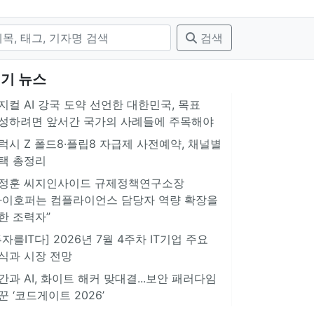
검색
기 뉴스
지컬 AI 강국 도약 선언한 대한민국, 목표
성하려면 앞서간 국가의 사례들에 주목해야
럭시 Z 폴드8·플립8 자급제 사전예약, 채널별
택 총정리
정훈 씨지인사이드 규제정책연구소장
아이호퍼는 컴플라이언스 담당자 역량 확장을
한 조력자”
투자를IT다] 2026년 7월 4주차 IT기업 주요
식과 시장 전망
간과 AI, 화이트 해커 맞대결...보안 패러다임
꾼 ‘코드게이트 2026’