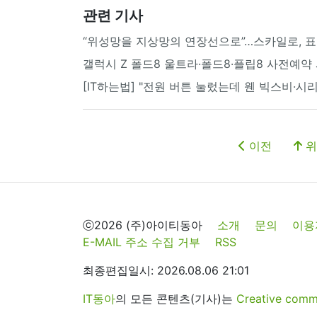
관련 기사
“위성망을 지상망의 연장선으로”…스카일로, 표
갤럭시 Z 폴드8 울트라·폴드8·플립8 사전예
[IT하는법] "전원 버튼 눌렀는데 웬 빅스비·시
이전
위
ⓒ2026 (주)아이티동아
소개
문의
이용
E-MAIL 주소 수집 거부
RSS
최종편집일시: 2026.08.06 21:01
IT동아
의 모든 콘텐츠(기사)는
Creative 