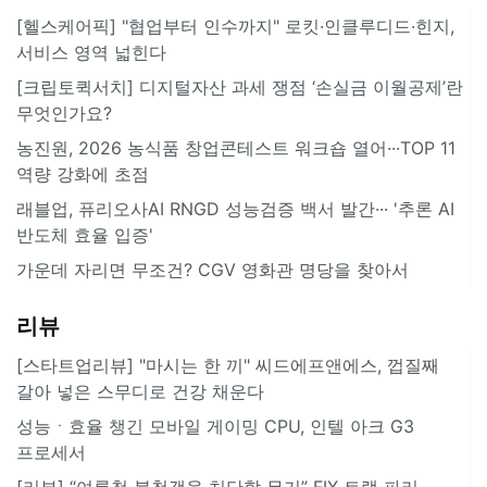
[헬스케어픽] "협업부터 인수까지" 로킷·인클루디드·힌지,
서비스 영역 넓힌다
[크립토퀵서치] 디지털자산 과세 쟁점 ‘손실금 이월공제’란
무엇인가요?
농진원, 2026 농식품 창업콘테스트 워크숍 열어···TOP 11
역량 강화에 초점
래블업, 퓨리오사AI RNGD 성능검증 백서 발간··· '추론 AI
반도체 효율 입증'
가운데 자리면 무조건? CGV 영화관 명당을 찾아서
리뷰
[스타트업리뷰] "마시는 한 끼" 씨드에프앤에스, 껍질째
갈아 넣은 스무디로 건강 채운다
성능ㆍ효율 챙긴 모바일 게이밍 CPU, 인텔 아크 G3
프로세서
[리뷰] “여름철 불청객을 처단할 무기” FIX 트랩 파리