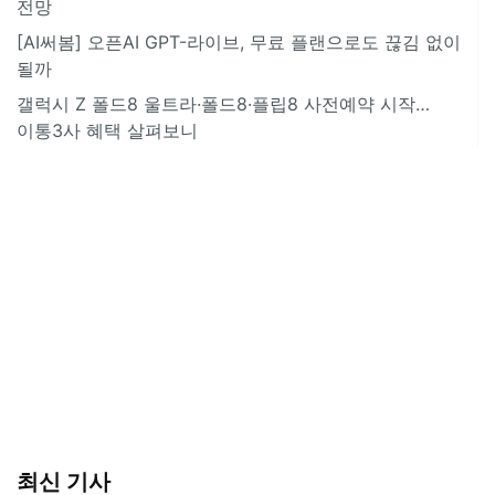
전망
[AI써봄] 오픈AI GPT-라이브, 무료 플랜으로도 끊김 없이
될까
갤럭시 Z 폴드8 울트라·폴드8·플립8 사전예약 시작…
이통3사 혜택 살펴보니
최신 기사