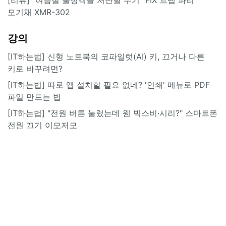
모기채 XMR-302
강의
[IT하는법] 신형 노트북의 코파일럿(AI) 키, 끄거나 다른
키로 바꾸려면?
[IT하는법] 따로 앱 설치할 필요 없네? '인쇄' 메뉴로 PDF
파일 만드는 법
[IT하는법] "전원 버튼 눌렀는데 웬 빅스비·시리?" 스마트폰
전원 끄기 이모저모