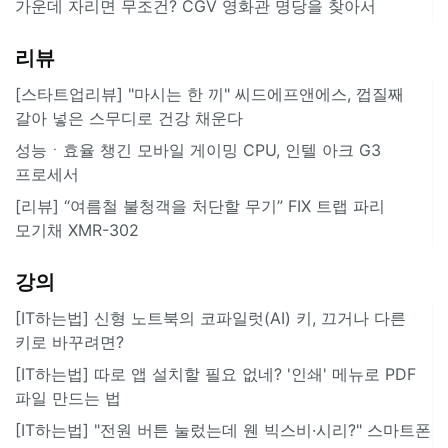
가운데 자리면 무조건? CGV 영화관 명당을 찾아서
리뷰
[스타트업리뷰] "마시는 한 끼" 씨드에프앤에스, 껍질째
갈아 넣은 스무디로 건강 채운다
성능ㆍ효율 챙긴 모바일 게이밍 CPU, 인텔 아크 G3
프로세서
[리뷰] “여름철 불청객을 처단할 무기” FIX 트랩 파리
모기채 XMR-302
강의
[IT하는법] 신형 노트북의 코파일럿(AI) 키, 끄거나 다른
키로 바꾸려면?
[IT하는법] 따로 앱 설치할 필요 없네? '인쇄' 메뉴로 PDF
파일 만드는 법
[IT하는법] "전원 버튼 눌렀는데 웬 빅스비·시리?" 스마트폰