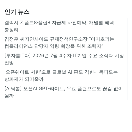
인기 뉴스
갤럭시 Z 폴드8·플립8 자급제 사전예약, 채널별 혜택
총정리
김정훈 씨지인사이드 규제정책연구소장 “아이호퍼는
컴플라이언스 담당자 역량 확장을 위한 조력자”
[투자를IT다] 2026년 7월 4주차 IT기업 주요 소식과 시장
전망
'오픈웨이트 서한'으로 글로벌 AI 판도 격변··· 독파모는
방파제가 되어줄까
[AI써봄] 오픈AI GPT-라이브, 무료 플랜으로도 끊김 없이
될까