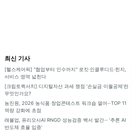
최신 기사
[헬스케어픽] "협업부터 인수까지" 로킷·인클루디드·힌지,
서비스 영역 넓힌다
[크립토퀵서치] 디지털자산 과세 쟁점 ‘손실금 이월공제’란
무엇인가요?
농진원, 2026 농식품 창업콘테스트 워크숍 열어···TOP 11
역량 강화에 초점
래블업, 퓨리오사AI RNGD 성능검증 백서 발간··· '추론 AI
반도체 효율 입증'