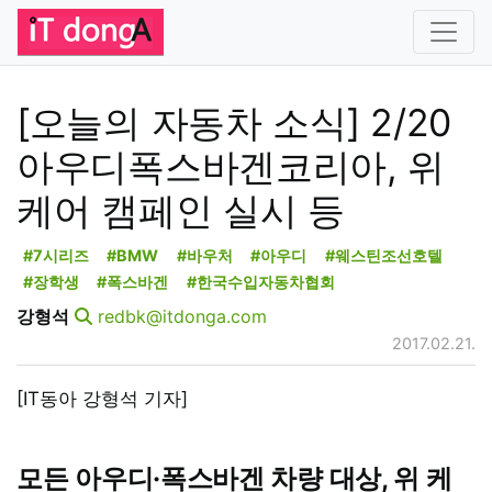
[오늘의 자동차 소식] 2/20
아우디폭스바겐코리아, 위
케어 캠페인 실시 등
#7시리즈
#BMW
#바우처
#아우디
#웨스틴조선호텔
#장학생
#폭스바겐
#한국수입자동차협회
강형석
redbk@itdonga.com
2017.02.21.
[IT동아 강형석 기자]
모든 아우디·폭스바겐 차량 대상, 위 케