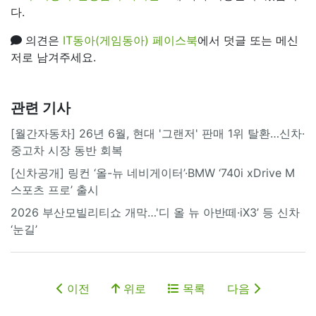
다.
의견은
IT동아(게임동아) 페이스북
에서 덧글 또는 메신
저로 남겨주세요.
관련 기사
[월간자동차] 26년 6월, 현대 '그랜저' 판매 1위 탈환…신차·
중고차 시장 동반 회복
[신차공개] 링컨 ‘올-뉴 네비게이터’·BMW ‘740i xDrive M
스포츠 프로’ 출시
2026 부산모빌리티쇼 개막…'디 올 뉴 아반떼·iX3’ 등 신차
‘눈길’
이전
위로
목록
다음