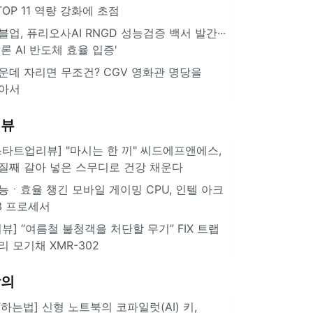
··TOP 11 역량 강화에 초점
블업, 퓨리오사AI RNGD 성능검증 백서 발간···
추론 AI 반도체 효율 입증'
운데 자리면 무조건? CGV 영화관 명당을
아서
리뷰
스타트업리뷰] "마시는 한 끼" 씨드에프앤에스,
질째 갈아 넣은 스무디로 건강 채운다
능ㆍ효율 챙긴 모바일 게이밍 CPU, 인텔 아크
3 프로세서
리뷰] “여름철 불청객을 처단할 무기” FIX 트랩
리 모기채 XMR-302
강의
IT하는법] 신형 노트북의 코파일럿(AI) 키,