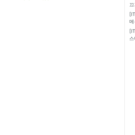
끄
[
메
[
스