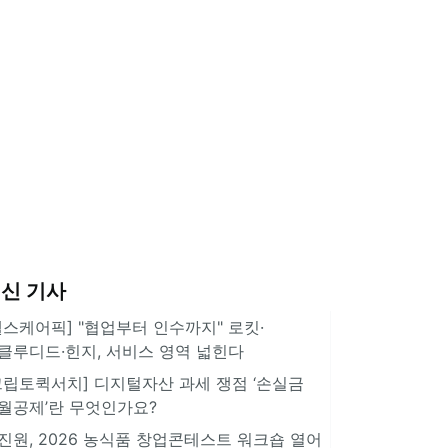
신 기사
헬스케어픽] "협업부터 인수까지" 로킷·
클루디드·힌지, 서비스 영역 넓힌다
크립토퀵서치] 디지털자산 과세 쟁점 ‘손실금
월공제’란 무엇인가요?
진원, 2026 농식품 창업콘테스트 워크숍 열어