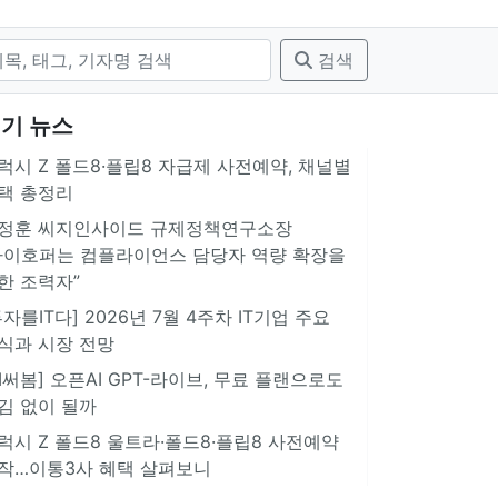
검색
기 뉴스
럭시 Z 폴드8·플립8 자급제 사전예약, 채널별
택 총정리
정훈 씨지인사이드 규제정책연구소장
아이호퍼는 컴플라이언스 담당자 역량 확장을
한 조력자”
투자를IT다] 2026년 7월 4주차 IT기업 주요
식과 시장 전망
AI써봄] 오픈AI GPT-라이브, 무료 플랜으로도
김 없이 될까
럭시 Z 폴드8 울트라·폴드8·플립8 사전예약
작…이통3사 혜택 살펴보니