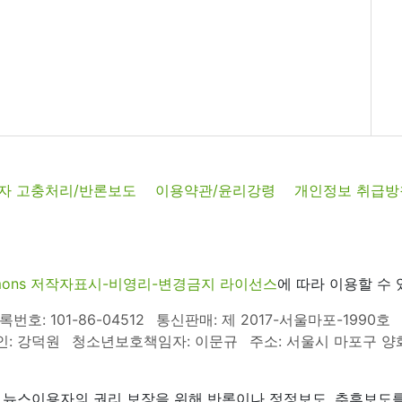
자 고충처리/반론보도
이용약관/윤리강령
개인정보 취급방
commons 저작자표시-비영리-변경금지 라이선스
에 따라 이용할 수 
호: 101-86-04512
통신판매: 제 2017-서울마포-1990호
인: 강덕원
청소년보호책임자: 이문규
주소: 서울시 마포구 양화로
 뉴스이용자의 권리 보장을 위해 반론이나 정정보도, 추후보도를