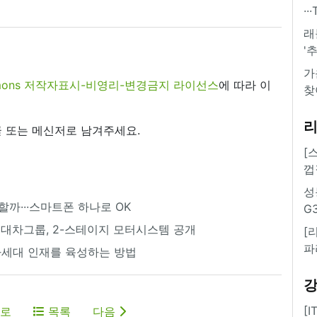
·
래
'
가
commons 저작자표시-비영리-변경금지 라이선스
에 따라 이
찾
 또는 메신저로 남겨주세요.
[
껍
성
 할까···스마트폰 하나로 OK
G
현대차그룹, 2-스테이지 모터시스템 공개
[
파
차세대 인재를 육성하는 방법
[
로
목록
다음