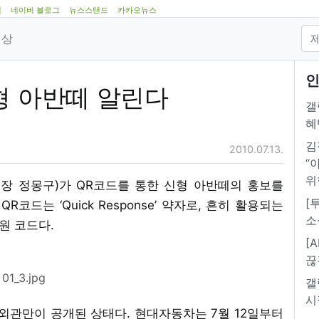
램
네이버 블로그
뉴스스탠드
카카오뉴스
영상
인
형 아반떼 알린다
갤
혜
김
2010.07.13.
“
위
회장 정몽구)가 QR코드를 통한 신형 아반떼의 홍보를
[
코드는 ‘Quick Response’ 약자로, 흔히 활용되는
소
원 코드다.
[
끊
01_3.jpg
갤
시
외관만이 공개된 상태다. 현대자동차는 7월 12일부터