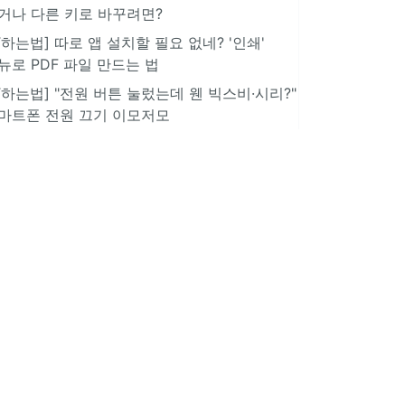
거나 다른 키로 바꾸려면?
IT하는법] 따로 앱 설치할 필요 없네? '인쇄'
뉴로 PDF 파일 만드는 법
IT하는법] "전원 버튼 눌렀는데 웬 빅스비·시리?"
마트폰 전원 끄기 이모저모