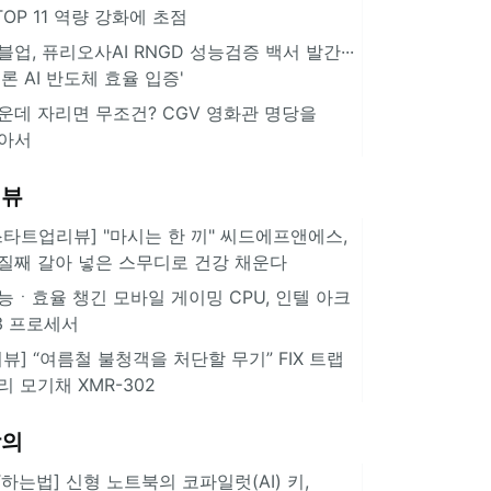
··TOP 11 역량 강화에 초점
블업, 퓨리오사AI RNGD 성능검증 백서 발간···
추론 AI 반도체 효율 입증'
운데 자리면 무조건? CGV 영화관 명당을
아서
리뷰
스타트업리뷰] "마시는 한 끼" 씨드에프앤에스,
질째 갈아 넣은 스무디로 건강 채운다
능ㆍ효율 챙긴 모바일 게이밍 CPU, 인텔 아크
3 프로세서
리뷰] “여름철 불청객을 처단할 무기” FIX 트랩
리 모기채 XMR-302
강의
IT하는법] 신형 노트북의 코파일럿(AI) 키,