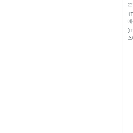
끄
[
메
[
스