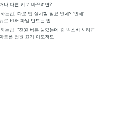
거나 다른 키로 바꾸려면?
IT하는법] 따로 앱 설치할 필요 없네? '인쇄'
뉴로 PDF 파일 만드는 법
IT하는법] "전원 버튼 눌렀는데 웬 빅스비·시리?"
마트폰 전원 끄기 이모저모