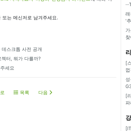
·
래
 또는 메신저로 남겨주세요.
'
가
찾
 기반 데스크톱 사전 공개
젝터, 뭐가 다를까?
[
라주세요
껍
성
G
로
목록
다음
[
파
[