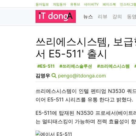
동아일보
게임동아
유튜브
네이버TV
페이스북
인스타그
뉴스
리뷰
강의
동
쓰리에스시스템, 보급
서 E5-511' 출시
#ES-511
#쓰리에스솔루션
#쓰리에스시스템
김영우
pengo@itdonga.com
쓰리에스시스템이 인텔 펜티엄 N3530 쿼
이어 E5-511 시리즈를 유통 한다고 밝혔다.
E5-511에 탑재된 N3530 프로세서(베
는 멀티태스킹이 가능하며 전력 효율성이 향