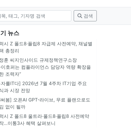
검색
기 뉴스
럭시 Z 폴드8·플립8 자급제 사전예약, 채널별
택 총정리
정훈 씨지인사이드 규제정책연구소장
아이호퍼는 컴플라이언스 담당자 역량 확장을
한 조력자”
투자를IT다] 2026년 7월 4주차 IT기업 주요
식과 시장 전망
AI써봄] 오픈AI GPT-라이브, 무료 플랜으로도
김 없이 될까
럭시 Z 폴드8 울트라·폴드8·플립8 사전예약
작…이통3사 혜택 살펴보니