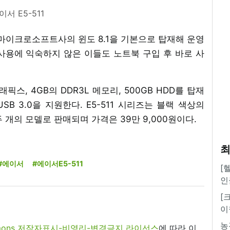
이서 E5-511
마이크로소프트사의 윈도 8.1을 기본으로 탑재해 운영
사용에 익숙하지 않은 이들도 노트북 구입 후 바로 사
그래픽스, 4GB의 DDR3L 메모리, 500GB HDD를 탑재
USB 3.0을 지원한다. E5-511 시리즈는 블랙 색상의
Z0 두 개의 모델로 판매되며 가격은 39만 9,000원이다.
최
#에이서
#에이서E5-511
[
인
[
이
농
commons 저작자표시-비영리-변경금지 라이선스
에 따라 이