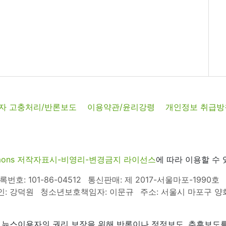
자 고충처리/반론보도
이용약관/윤리강령
개인정보 취급방
commons 저작자표시-비영리-변경금지 라이선스
에 따라 이용할 수 
호: 101-86-04512
통신판매: 제 2017-서울마포-1990호
인: 강덕원
청소년보호책임자: 이문규
주소: 서울시 마포구 양화로
 뉴스이용자의 권리 보장을 위해 반론이나 정정보도, 추후보도를