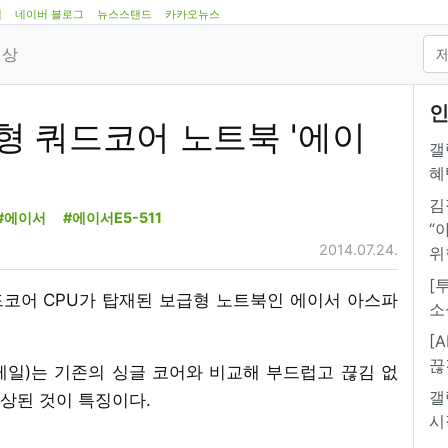
램
네이버 블로그
뉴스스탠드
카카오뉴스
영상
인
형 쿼드코어 노트북 '에이
갤
혜
김
#에이서
#에이서E5-511
“
2014.07.24.
위
[
드코어 CPU가 탑재된 보급형 노트북인 에이서 아스파
소
[
끊
이트레일)는 기존의 싱글 코어와 비교해 부드럽고 끊김 없
갤
상된 것이 특징이다.
시