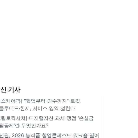
신 기사
헬스케어픽] "협업부터 인수까지" 로킷·
클루디드·힌지, 서비스 영역 넓힌다
크립토퀵서치] 디지털자산 과세 쟁점 ‘손실금
월공제’란 무엇인가요?
진원, 2026 농식품 창업콘테스트 워크숍 열어