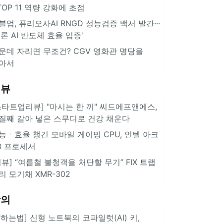
··TOP 11 역량 강화에 초점
블업, 퓨리오사AI RNGD 성능검증 백서 발간···
추론 AI 반도체 효율 입증'
운데 자리면 무조건? CGV 영화관 명당을
아서
리뷰
스타트업리뷰] "마시는 한 끼" 씨드에프앤에스,
질째 갈아 넣은 스무디로 건강 채운다
능ㆍ효율 챙긴 모바일 게이밍 CPU, 인텔 아크
3 프로세서
리뷰] “여름철 불청객을 처단할 무기” FIX 트랩
리 모기채 XMR-302
강의
IT하는법] 신형 노트북의 코파일럿(AI) 키,