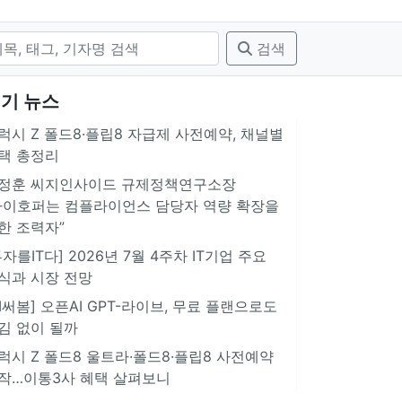
검색
기 뉴스
럭시 Z 폴드8·플립8 자급제 사전예약, 채널별
택 총정리
정훈 씨지인사이드 규제정책연구소장
아이호퍼는 컴플라이언스 담당자 역량 확장을
한 조력자”
투자를IT다] 2026년 7월 4주차 IT기업 주요
식과 시장 전망
AI써봄] 오픈AI GPT-라이브, 무료 플랜으로도
김 없이 될까
럭시 Z 폴드8 울트라·폴드8·플립8 사전예약
작…이통3사 혜택 살펴보니