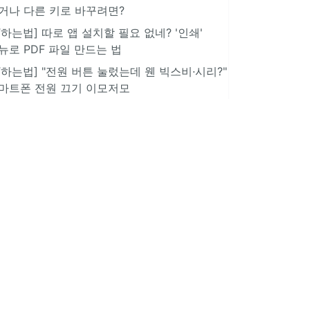
거나 다른 키로 바꾸려면?
IT하는법] 따로 앱 설치할 필요 없네? '인쇄'
뉴로 PDF 파일 만드는 법
IT하는법] "전원 버튼 눌렀는데 웬 빅스비·시리?"
마트폰 전원 끄기 이모저모