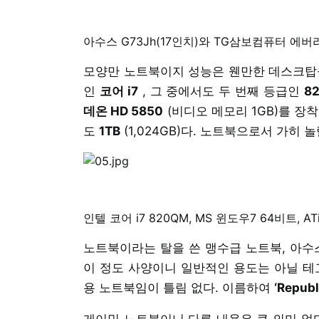
아수스 G73Jh(17인치)와 TG삼보컴퓨터 에버라
모양만 노트북이지 성능은 웬만한 데스크탑을
인
코어 i7
, 그 중에서도 두 번째 등급인
8
데온 HD 5850
(비디오 메모리 1GB)를 장
도
1TB
(1,024GB)다. 노트북으로서 가히 
인텔 코어 i7 820QM, MS 윈도우7 64비트, 
노트북이라는 탈을 쓴 맹수급 노트북, 아수스
이 정도 사양이니 일반적인 용도는 아닐 테고
용 노트북임이 틀림 없다. 이름하여
‘Republ
게이밍 노트북이니 다른 내용은 큰 의미 없다