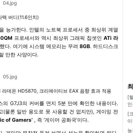
04.jpg
텍 버디(11.6인치)
 능가한다. 인텔의 노트북 프로세서 중 최상위 계열
20QM
프로세서와 역시 최상위 그래픽 칩셋인
ATi 라
착했다. 여기에 시스템 메모리는 무려
8GB
. 하드디스크
놀랄 만한 사양이다.
05.jpg
최
ATi 라데온 HD5870, 크리에이티브 EAX 음향 효과 적용
[
의 G7J3의 커버를 연지 5분 만에 확인한 내용이다.
인
(물론 일반 용도로 못 사용할 건 없지만), 게이밍 전
[
ic of Gamers’
, 즉 ‘게이머 공화국’이다.
이
농
. 게임만 무작정 돌려 보면서 성능을 확인하면 된다.