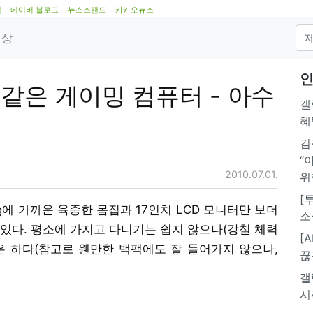
램
네이버 블로그
뉴스스탠드
카카오뉴스
영상
인
같은 게이밍 컴퓨터 - 아수
갤
혜
김
“
2010.07.01.
위
[
g에 가까운 육중한 몸집과 17인치 LCD 모니터만 보더
소
있다. 평소에 가지고 다니기는 쉽지 않으나(강철 체력
[
은 하다(참고로 웬만한 백팩에도 잘 들어가지 않으나,
끊
갤
시