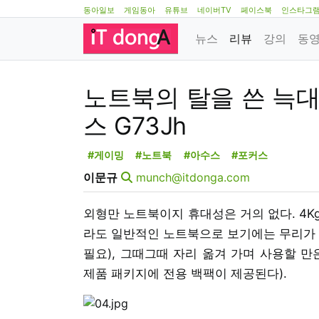
동아일보
게임동아
유튜브
네이버TV
페이스북
인스타그
뉴스
리뷰
강의
동
노트북의 탈을 쓴 늑대
스 G73Jh
#게이밍
#노트북
#아수스
#포커스
이문규
munch@itdonga.com
외형만 노트북이지 휴대성은 거의 없다. 4K
라도 일반적인 노트북으로 보기에는 무리가 
필요), 그때그때 자리 옮겨 가며 사용할 만
제품 패키지에 전용 백팩이 제공된다).