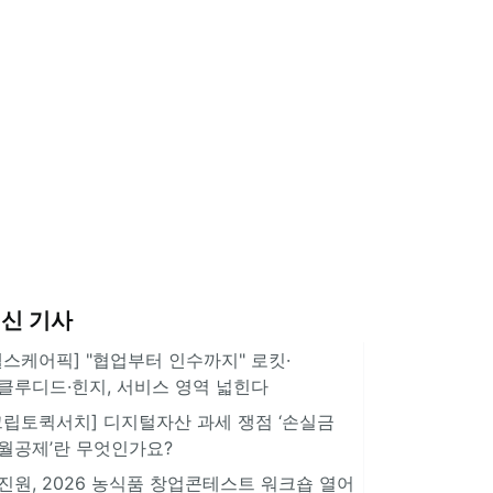
신 기사
헬스케어픽] "협업부터 인수까지" 로킷·
클루디드·힌지, 서비스 영역 넓힌다
크립토퀵서치] 디지털자산 과세 쟁점 ‘손실금
월공제’란 무엇인가요?
진원, 2026 농식품 창업콘테스트 워크숍 열어