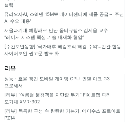
설립
퓨리오사AI, 스웨덴 15MW 데이터센터에 제품 공급··· '주권
AI 수요 대응'
서울과기대 예창패로 만난 옵티큐랩스·김세움 교수
“레이저 시스템 핵심 기술 내재화 협업”
[주간보안동향] ‘국가배후 해킹조직 해킹 주의’…민관 합동
사이버보안 권고문 발표 外
리뷰
성능ㆍ효율 챙긴 모바일 게이밍 CPU, 인텔 아크 G3
프로세서
[리뷰] “여름철 불청객을 처단할 무기” FIX 트랩 파리
모기채 XMR-302
[리뷰] 독특한 구성 속 탄탄한 기본기, 에이수스 프로아트
PZ14