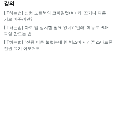
강의
[IT하는법] 신형 노트북의 코파일럿(AI) 키, 끄거나 다른
키로 바꾸려면?
[IT하는법] 따로 앱 설치할 필요 없네? '인쇄' 메뉴로 PDF
파일 만드는 법
[IT하는법] "전원 버튼 눌렀는데 웬 빅스비·시리?" 스마트폰
전원 끄기 이모저모