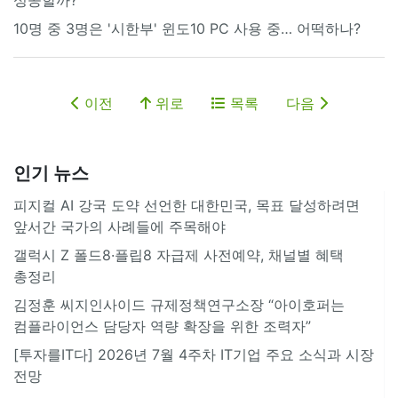
10명 중 3명은 '시한부' 윈도10 PC 사용 중… 어떡하나?
이전
위로
목록
다음
인기 뉴스
피지컬 AI 강국 도약 선언한 대한민국, 목표 달성하려면
앞서간 국가의 사례들에 주목해야
갤럭시 Z 폴드8·플립8 자급제 사전예약, 채널별 혜택
총정리
김정훈 씨지인사이드 규제정책연구소장 “아이호퍼는
컴플라이언스 담당자 역량 확장을 위한 조력자”
[투자를IT다] 2026년 7월 4주차 IT기업 주요 소식과 시장
전망