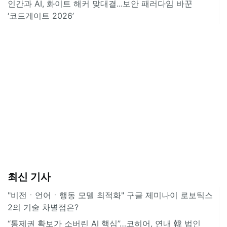
인간과 AI, 화이트 해커 맞대결...보안 패러다임 바꾼
‘코드게이트 2026’
최신 기사
"비전ㆍ언어ㆍ행동 모델 최적화" 구글 제미나이 로보틱스
2의 기술 차별점은?
“통제권 확보가 소버린 AI 핵심”…코히어, 연내 韓 법인