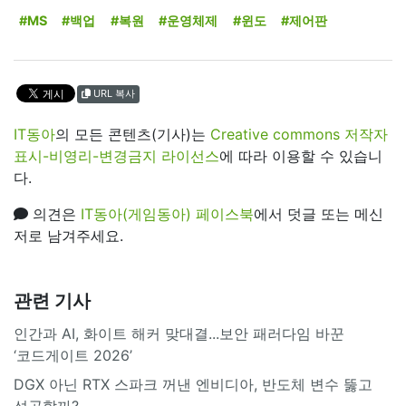
#MS
#백업
#복원
#운영체제
#윈도
#제어판
URL 복사
IT동아
의 모든 콘텐츠(기사)는
Creative commons 저작자
표시-비영리-변경금지 라이선스
에 따라 이용할 수 있습니
다.
의견은
IT동아(게임동아) 페이스북
에서 덧글 또는 메신
저로 남겨주세요.
관련 기사
인간과 AI, 화이트 해커 맞대결...보안 패러다임 바꾼
‘코드게이트 2026’
DGX 아닌 RTX 스파크 꺼낸 엔비디아, 반도체 변수 뚫고
성공할까?