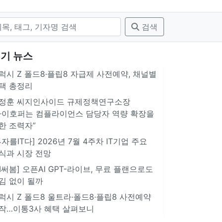
검색
기 뉴스
럭시 Z 폴드8·플립8 자급제 사전예약, 채널별
택 총정리
정훈 씨지인사이드 규제정책연구소장
아이호퍼는 컴플라이언스 담당자 역량 확장을
한 조력자”
투자를IT다] 2026년 7월 4주차 IT기업 주요
식과 시장 전망
AI써봄] 오픈AI GPT-라이브, 무료 플랜으로도
김 없이 될까
럭시 Z 폴드8 울트라·폴드8·플립8 사전예약
작…이통3사 혜택 살펴보니