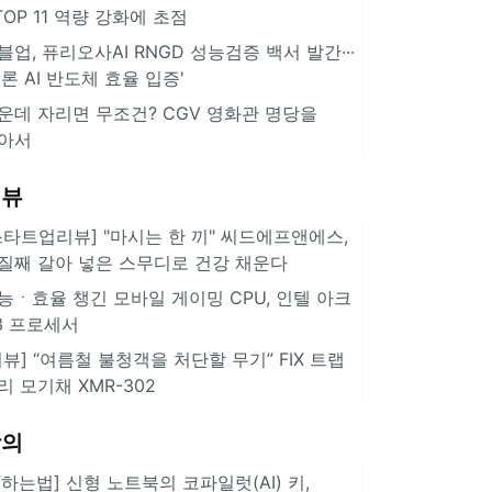
··TOP 11 역량 강화에 초점
블업, 퓨리오사AI RNGD 성능검증 백서 발간···
추론 AI 반도체 효율 입증'
운데 자리면 무조건? CGV 영화관 명당을
아서
리뷰
스타트업리뷰] "마시는 한 끼" 씨드에프앤에스,
질째 갈아 넣은 스무디로 건강 채운다
능ㆍ효율 챙긴 모바일 게이밍 CPU, 인텔 아크
3 프로세서
리뷰] “여름철 불청객을 처단할 무기” FIX 트랩
리 모기채 XMR-302
강의
IT하는법] 신형 노트북의 코파일럿(AI) 키,