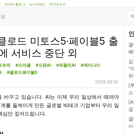
램
네이버 블로그
뉴스스탠드
카카오뉴스
영상
인
 클로드 미토스5·페이블5 출
갤
제에 서비스 중단 외
혜
김
트로픽
#오라클
#오픈AI
#위클리AI
#제미나이
“
5
#클로드페이블5
위
2026.06.16.
[
소
상을 바꾸고 있습니다. AI는 이제 우리 일상에서 떼려야
[
세계를 들썩이게 만든 글로벌 빅테크 기업부터 우리 일
끊
 핵심만 짚어드립니다.
갤
시