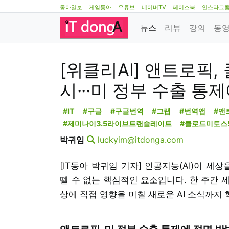
동아일보
게임동아
유튜브
네이버TV
페이스북
인스타그
뉴스
리뷰
강의
동
[위클리AI] 앤트로픽,
시···미 정부 수출 통
#IT
#구글
#구글번역
#그랩
#번역앱
#앤
#제미나이3.5라이브트랜슬레이트
#클로드미토스
박귀임
luckyim@itdonga.com
[IT동아 박귀임 기자] 인공지능(AI)이 세
뗄 수 없는 핵심적인 요소입니다. 한 주간 
상에 직접 영향을 미칠 새로운 AI 소식까지