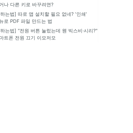
거나 다른 키로 바꾸려면?
IT하는법] 따로 앱 설치할 필요 없네? '인쇄'
뉴로 PDF 파일 만드는 법
IT하는법] "전원 버튼 눌렀는데 웬 빅스비·시리?"
마트폰 전원 끄기 이모저모