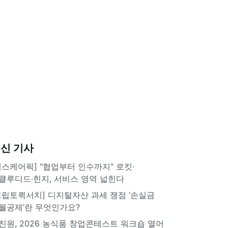
신 기사
헬스케어픽] "협업부터 인수까지" 로킷·
클루디드·힌지, 서비스 영역 넓힌다
크립토퀵서치] 디지털자산 과세 쟁점 ‘손실금
월공제’란 무엇인가요?
진원, 2026 농식품 창업콘테스트 워크숍 열어