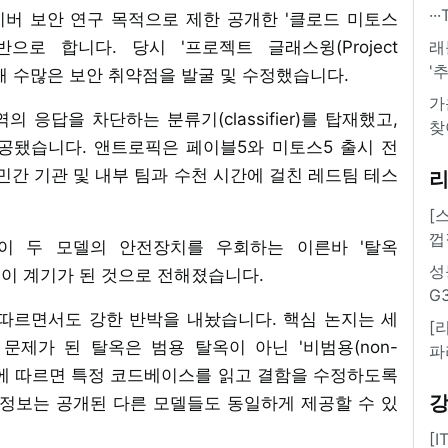
·
버 보안 연구 목적으로 제한 공개한 '클로드 미토스
를 기반으로 합니다. 당시 '프로젝트 글래스윙(Project
래
'
활용해 수많은 보안 취약점을 발굴 및 수정했습니다.
가
 응답을 차단하는 분류기(classifier)를 탑재했고,
찾
공됐습니다. 앤트로픽은 페이블5와 미토스5 출시 전
수의 민간 기관 및 내부 팀과 수천 시간에 걸친 레드팀 테스
[
껍
이 두 모델의 안전장치를 우회하는 이른바 '탈옥
성
고한 것이 계기가 된 것으로 전해졌습니다.
G
따르면서도 강한 반박을 내놨습니다. 핵심 논지는 세
[
문제가 된 탈옥은 범용 탈옥이 아닌 '비범용(non-
파
트로픽에 따르면 특정 코드베이스를 읽고 결함을 수정하도록
 정보는 공개된 다른 모델들도 동일하게 제공할 수 있
[