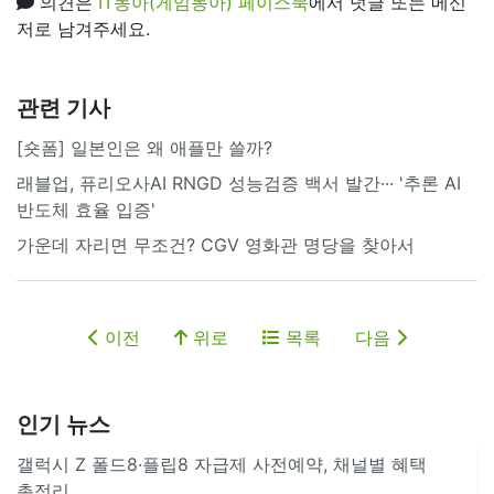
의견은
IT동아(게임동아) 페이스북
에서 덧글 또는 메신
저로 남겨주세요.
관련 기사
[숏폼] 일본인은 왜 애플만 쓸까?
래블업, 퓨리오사AI RNGD 성능검증 백서 발간··· '추론 AI
반도체 효율 입증'
가운데 자리면 무조건? CGV 영화관 명당을 찾아서
이전
위로
목록
다음
인기 뉴스
갤럭시 Z 폴드8·플립8 자급제 사전예약, 채널별 혜택
총정리