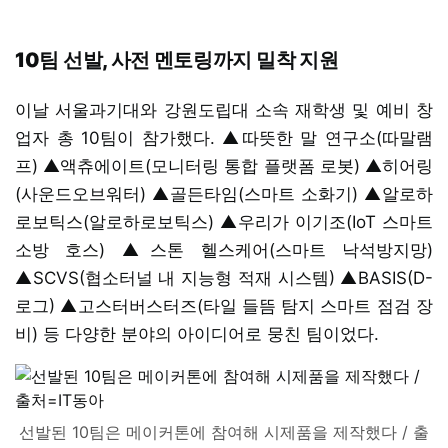
10팀 선발, 사전 멘토링까지 밀착 지원
이날 서울과기대와 강원도립대 소속 재학생 및 예비 창
업자 총 10팀이 참가했다. ▲따뜻한 말 연구소(따말램
프) ▲액츄에이트(모니터링 통합 플랫폼 로봇) ▲히어링
(사운드오브워터) ▲골든타임(스마트 소화기) ▲알로하
로보틱스(알로하로보틱스) ▲우리가 이기조(IoT 스마트
소방 호스) ▲스톤 헬스케어(스마트 낙석방지망)
▲SCVS(협소터널 내 지능형 적재 시스템) ▲BASIS(D-
로그) ▲고스터버스터즈(타일 들뜸 탐지 스마트 점검 장
비) 등 다양한 분야의 아이디어로 뭉친 팀이었다.
선발된 10팀은 메이커톤에 참여해 시제품을 제작했다 / 출