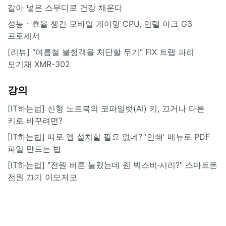
갈아 넣은 스무디로 건강 채운다
성능ㆍ효율 챙긴 모바일 게이밍 CPU, 인텔 아크 G3
프로세서
[리뷰] “여름철 불청객을 처단할 무기” FIX 트랩 파리
모기채 XMR-302
강의
[IT하는법] 신형 노트북의 코파일럿(AI) 키, 끄거나 다른
키로 바꾸려면?
[IT하는법] 따로 앱 설치할 필요 없네? '인쇄' 메뉴로 PDF
파일 만드는 법
[IT하는법] "전원 버튼 눌렀는데 웬 빅스비·시리?" 스마트폰
전원 끄기 이모저모