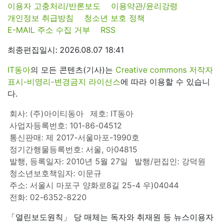
이용자 고충처리/반론보도
이용약관/윤리강령
개인정보 취급방침
청소년 보호 정책
E-MAIL 주소 수집 거부
RSS
최종편집일시: 2026.08.07 18:41
IT동아
의 모든 콘텐츠(기사)는
Creative commons 저작자
표시-비영리-변경금지 라이선스
에 따라 이용할 수 있습니
다.
회사: (주)아이티동아
제호: IT동아
사업자등록번호: 101-86-04512
통신판매: 제 2017-서울마포-1990호
정기간행물등록번호: 서울, 아04815
발행, 등록일자: 2010년 5월 27일
발행/편집인: 강덕원
청소년보호책임자: 이문규
주소: 서울시 마포구 양화로8길 25-4 우)04044
전화: 02-6352-8220
「열린보도원칙」 당 매체는 독자와 취재원 등 뉴스이용자