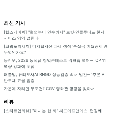
최신 기사
[헬스케어픽] "협업부터 인수까지" 로킷·인클루디드·힌지,
서비스 영역 넓힌다
[크립토퀵서치] 디지털자산 과세 쟁점 ‘손실금 이월공제’란
무엇인가요?
농진원, 2026 농식품 창업콘테스트 워크숍 열어···TOP 11
역량 강화에 초점
래블업, 퓨리오사AI RNGD 성능검증 백서 발간··· '추론 AI
반도체 효율 입증'
가운데 자리면 무조건? CGV 영화관 명당을 찾아서
리뷰
[스타트업리뷰] "마시는 한 끼" 씨드에프앤에스, 껍질째