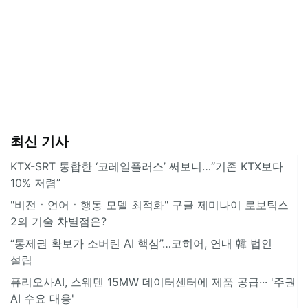
최신 기사
KTX-SRT 통합한 ‘코레일플러스’ 써보니…“기존 KTX보다
10% 저렴”
"비전ㆍ언어ㆍ행동 모델 최적화" 구글 제미나이 로보틱스
2의 기술 차별점은?
“통제권 확보가 소버린 AI 핵심”…코히어, 연내 韓 법인
설립
퓨리오사AI, 스웨덴 15MW 데이터센터에 제품 공급··· '주권
AI 수요 대응'