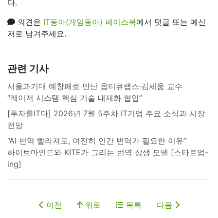
다.
의견은
IT동아(게임동아) 페이스북
에서 덧글 또는 메신
저로 남겨주세요.
관련 기사
서울과기대 예창패로 만난 옵티큐랩스·김세움 교수
“레이저 시스템 핵심 기술 내재화 협업”
[투자를IT다] 2026년 7월 5주차 IT기업 주요 소식과 시장
전망
“AI 번역 빨라져도, 여전히 인간 번역가 필요한 이유”
하이브마인드와 KITE가 그리는 번역 상생 모델 [스타트업-
ing]
이전
위로
목록
다음