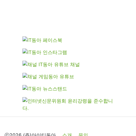
ⓒ2026 (주)아이티동아
소개
문의