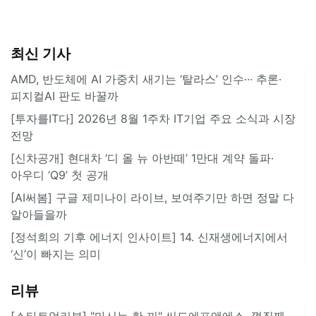
최신 기사
AMD, 반도체에 AI 가중치 새기는 ‘탈라스’ 인수··· 추론·
피지컬AI 판도 바꿀까
[투자를IT다] 2026년 8월 1주차 IT기업 주요 소식과 시장
전망
[신차공개] 현대차 ‘디 올 뉴 아반떼’ 1만대 계약 돌파·
아우디 ‘Q9’ 첫 공개
[AI써봄] 구글 제미나이 라이브, 보여주기만 하면 정말 다
알아들을까
[정석희의 기후 에너지 인사이트] 14. 신재생에너지에서
‘신’이 빠지는 의미
리뷰
[스타트업리뷰] "마시는 한 끼" 씨드에프앤에스, 껍질째