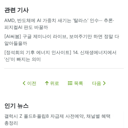
관련 기사
AMD, 반도체에 AI 가중치 새기는 ‘탈라스’ 인수··· 추론·
피지컬AI 판도 바꿀까
[AI써봄] 구글 제미나이 라이브, 보여주기만 하면 정말 다
알아들을까
[정석희의 기후 에너지 인사이트] 14. 신재생에너지에서
‘신’이 빠지는 의미
이전
위로
목록
다음
인기 뉴스
갤럭시 Z 폴드8·플립8 자급제 사전예약, 채널별 혜택
총정리