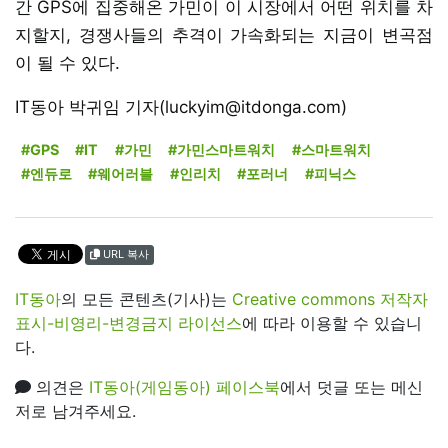
간 GPS에 집중해온 가민이 이 시장에서 어떤 위치를 차
지할지, 경쟁사들의 추격이 가속화되는 지금이 변곡점
이 될 수 있다.
IT동아 박귀임 기자(luckyim@itdonga.com)
#GPS
#IT
#가민
#가민스마트워치
#스마트워치
#엔듀로
#웨어러블
#인리치
#포러너
#피닉스
URL 복사
IT동아
의 모든 콘텐츠(기사)는
Creative commons 저작자
표시-비영리-변경금지 라이선스
에 따라 이용할 수 있습니
다.
의견은
IT동아(게임동아) 페이스북
에서 덧글 또는 메신
저로 남겨주세요.