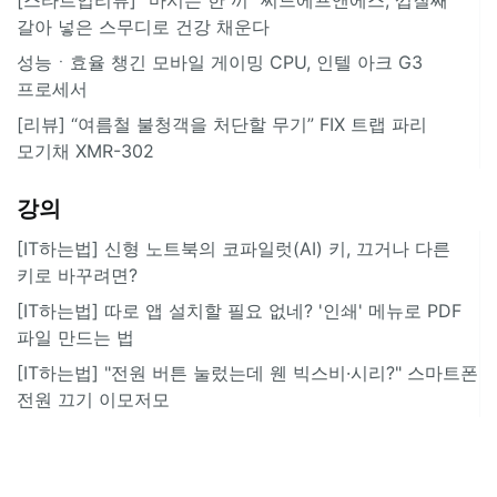
갈아 넣은 스무디로 건강 채운다
성능ㆍ효율 챙긴 모바일 게이밍 CPU, 인텔 아크 G3
프로세서
[리뷰] “여름철 불청객을 처단할 무기” FIX 트랩 파리
모기채 XMR-302
강의
[IT하는법] 신형 노트북의 코파일럿(AI) 키, 끄거나 다른
키로 바꾸려면?
[IT하는법] 따로 앱 설치할 필요 없네? '인쇄' 메뉴로 PDF
파일 만드는 법
[IT하는법] "전원 버튼 눌렀는데 웬 빅스비·시리?" 스마트폰
전원 끄기 이모저모