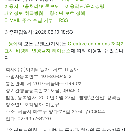
이용자 고충처리/반론보도
이용약관/윤리강령
개인정보 취급방침
청소년 보호 정책
E-MAIL 주소 수집 거부
RSS
최종편집일시: 2026.08.10 18:53
IT동아
의 모든 콘텐츠(기사)는
Creative commons 저작자
표시-비영리-변경금지 라이선스
에 따라 이용할 수 있습니
다.
회사: (주)아이티동아
제호: IT동아
사업자등록번호: 101-86-04512
통신판매: 제 2017-서울마포-1990호
정기간행물등록번호: 서울, 아04815
발행, 등록일자: 2010년 5월 27일
발행/편집인: 강덕원
청소년보호책임자: 이문규
주소: 서울시 마포구 양화로8길 25-4 우)04044
전화: 02-6352-8220
「열린보도원칙」 당 매체는 독자와 취재원 등 뉴스이용자