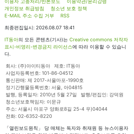
이용자 고충처리/반론보도
이용약관/윤리강령
개인정보 취급방침
청소년 보호 정책
E-MAIL 주소 수집 거부
RSS
최종편집일시: 2026.08.07 18:41
IT동아
의 모든 콘텐츠(기사)는
Creative commons 저작자
표시-비영리-변경금지 라이선스
에 따라 이용할 수 있습니
다.
회사: (주)아이티동아
제호: IT동아
사업자등록번호: 101-86-04512
통신판매: 제 2017-서울마포-1990호
정기간행물등록번호: 서울, 아04815
발행, 등록일자: 2010년 5월 27일
발행/편집인: 강덕원
청소년보호책임자: 이문규
주소: 서울시 마포구 양화로8길 25-4 우)04044
전화: 02-6352-8220
「열린보도원칙」 당 매체는 독자와 취재원 등 뉴스이용자