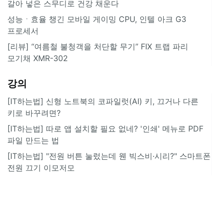
갈아 넣은 스무디로 건강 채운다
성능ㆍ효율 챙긴 모바일 게이밍 CPU, 인텔 아크 G3
프로세서
[리뷰] “여름철 불청객을 처단할 무기” FIX 트랩 파리
모기채 XMR-302
강의
[IT하는법] 신형 노트북의 코파일럿(AI) 키, 끄거나 다른
키로 바꾸려면?
[IT하는법] 따로 앱 설치할 필요 없네? '인쇄' 메뉴로 PDF
파일 만드는 법
[IT하는법] "전원 버튼 눌렀는데 웬 빅스비·시리?" 스마트폰
전원 끄기 이모저모