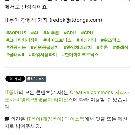
에서도 안정적이죠.
IT동아 강형석 기자 (redbk@itdonga.com)
#80PLUS
#AI
#AI추론
#CPU
#GPU
#그래픽처리장치
#마이크로닉스
#머신러닝
#위즈맥스
#인공지능
#전원공급장치
#중앙처리장치
#추론
#클래식
#클래식II
#파워서플라이
#한미마이크로닉스
URL 복사
IT동아
의 모든 콘텐츠(기사)는
Creative commons 저작자
표시-비영리-변경금지 라이선스
에 따라 이용할 수 있습니
다.
의견은
IT동아(게임동아) 페이스북
에서 덧글 또는 메신
저로 남겨주세요.