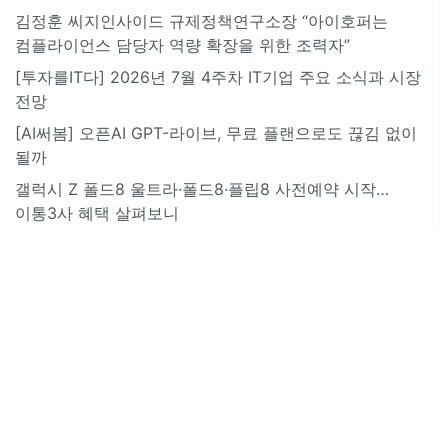
김정훈 씨지인사이드 규제정책연구소장 “아이호퍼는
컴플라이언스 담당자 역량 확장을 위한 조력자”
[투자를IT다] 2026년 7월 4주차 IT기업 주요 소식과 시장
전망
[AI써봄] 오픈AI GPT-라이브, 무료 플랜으로도 끊김 없이
될까
갤럭시 Z 폴드8 울트라·폴드8·플립8 사전예약 시작…
이통3사 혜택 살펴보니