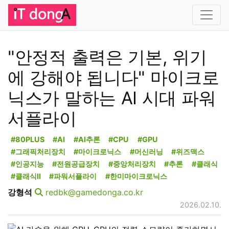
"안정적 출력은 기본, 위기
에 강해야 됩니다" 마이크로
닉스가 말하는 AI 시대 파워
서플라이
#80PLUS
#AI
#AI추론
#CPU
#GPU
#그래픽처리장치
#마이크로닉스
#머신러닝
#위즈맥스
#인공지능
#전원공급장치
#중앙처리장치
#추론
#클래식
#클래식II
#파워서플라이
#한미마이크로닉스
강형석
redbk@gamedonga.co.kr
2026.02.10.