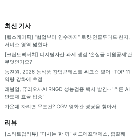
최신 기사
[헬스케어픽] "협업부터 인수까지" 로킷·인클루디드·힌지,
서비스 영역 넓힌다
[크립토퀵서치] 디지털자산 과세 쟁점 ‘손실금 이월공제’란
무엇인가요?
농진원, 2026 농식품 창업콘테스트 워크숍 열어···TOP 11
역량 강화에 초점
래블업, 퓨리오사AI RNGD 성능검증 백서 발간··· '추론 AI
반도체 효율 입증'
가운데 자리면 무조건? CGV 영화관 명당을 찾아서
리뷰
[스타트업리뷰] "마시는 한 끼" 씨드에프앤에스, 껍질째