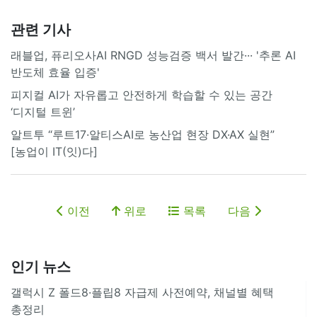
관련 기사
래블업, 퓨리오사AI RNGD 성능검증 백서 발간··· '추론 AI
반도체 효율 입증'
피지컬 AI가 자유롭고 안전하게 학습할 수 있는 공간
‘디지털 트윈’
알트투 “루트17·알티스AI로 농산업 현장 DX·AX 실현”
[농업이 IT(잇)다]
이전
위로
목록
다음
인기 뉴스
갤럭시 Z 폴드8·플립8 자급제 사전예약, 채널별 혜택
총정리