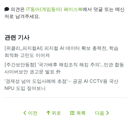
의견은
IT동아(게임동아) 페이스북
에서 덧글 또는 메신
저로 남겨주세요.
관련 기사
[위클리_피지컬AI] 피지컬 AI 데이터 확보 총력전, 학습
최적화 고민도 이어져
[주간보안동향] ‘국가배후 해킹조직 해킹 주의’…민관 합동
사이버보안 권고문 발표 外
'경제성 넘어 도입사례에 초점'··· 공공 AI CCTV용 국산
NPU 도입 짚어보니
이전
위로
목록
다음