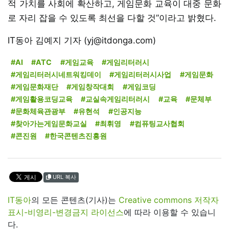
적 가치를 사회에 확산하고, 게임문화 교육이 대중 문화
로 자리 잡을 수 있도록 최선을 다할 것”이라고 밝혔다.
IT동아 김예지 기자 (yj@itdonga.com)
#AI
#ATC
#게임교육
#게임리터러시
#게임리터러시네트워킹데이
#게임리터러시사업
#게임문화
#게임문화재단
#게임창작대회
#게임코딩
#게임활용코딩교육
#교실속게임리터러시
#교육
#문체부
#문화체육관광부
#유현석
#인공지능
#찾아가는게임문화교실
#최휘영
#컴퓨팅교사협회
#콘진원
#한국콘텐츠진흥원
URL 복사
IT동아
의 모든 콘텐츠(기사)는
Creative commons 저작자
표시-비영리-변경금지 라이선스
에 따라 이용할 수 있습니
다.