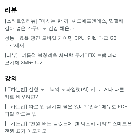
리뷰
[스타트업리뷰] "마시는 한 끼" 씨드에프앤에스, 껍질째
갈아 넣은 스무디로 건강 채운다
성능ㆍ효율 챙긴 모바일 게이밍 CPU, 인텔 아크 G3
프로세서
[리뷰] “여름철 불청객을 처단할 무기” FIX 트랩 파리
모기채 XMR-302
강의
[IT하는법] 신형 노트북의 코파일럿(AI) 키, 끄거나 다른
키로 바꾸려면?
[IT하는법] 따로 앱 설치할 필요 없네? '인쇄' 메뉴로 PDF
파일 만드는 법
[IT하는법] "전원 버튼 눌렀는데 웬 빅스비·시리?" 스마트폰
전원 끄기 이모저모