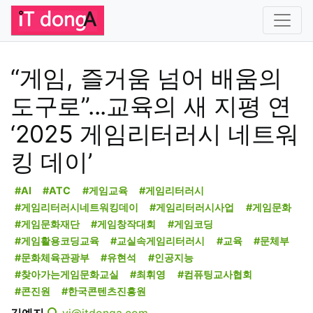
“게임, 즐거움 넘어 배움의
도구로”...교육의 새 지평 연
‘2025 게임리터러시 네트워
킹 데이’
#AI
#ATC
#게임교육
#게임리터러시
#게임리터러시네트워킹데이
#게임리터러시사업
#게임문화
#게임문화재단
#게임창작대회
#게임코딩
#게임활용코딩교육
#교실속게임리터러시
#교육
#문체부
#문화체육관광부
#유현석
#인공지능
#찾아가는게임문화교실
#최휘영
#컴퓨팅교사협회
#콘진원
#한국콘텐츠진흥원
김예지
yj@itdonga.com