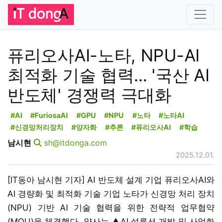
퓨리오사AI-노타, NPU-AI
최적화 기술 협력... '국산 AI
반도체' 경쟁력 극대화
#AI
#FuriosaAI
#GPU
#NPU
#노타
#노타AI
#신경망처리장치
#양자화
#추론
#퓨리오사AI
#학습
남시현
sh@itdonga.com
2025.12.01.
[IT동아 남시현 기자] AI 반도체 설계 기업 퓨리오사AI와
AI 경량화 및 최적화 기술 기업 노타가 신경망 처리 장치
(NPU) 기반 AI 기술 협력을 위한 전략적 업무협약
(MOU)을 체결했다. 양사는 ▲AI 설루션 개발 및 사업화