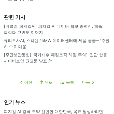
관련 기사
[위클리_피지컬AI] 피지컬 AI 데이터 확보 총력전, 학습
최적화 고민도 이어져
퓨리오사AI, 스웨덴 15MW 데이터센터에 제품 공급··· '주권
AI 수요 대응'
[주간보안동향] ‘국가배후 해킹조직 해킹 주의’…민관 합동
사이버보안 권고문 발표 外
이전
위로
목록
다음
인기 뉴스
피지컬 AI 강국 도약 선언한 대한민국, 목표 달성하려면