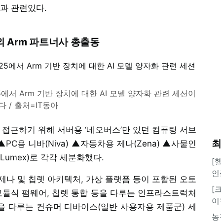
과 관련있다.
 Arm 파트너사 총출동
25에서 Arm 기반 장치에 대한 AI 모델 양자화 관련 세션이
 / 출처=IT동아
로 접근하기 위해 서버용 ‘네오버스’만 있던 컴퓨팅 서브
최
PC용 니바(Niva) ▲자동차용 제나(Zena) ▲사물인
Lumex)로 각각 세분화했다.
[
인
m 제나 및 칩렛 아키텍처, 가상 플랫폼 등이 포함된 오토
[
S, 모듈식 펌웨어, 칩렛 통합 등을 다루는 인프라스트럭처
이
스템 등을 다루는 컨슈머 디바이스(일반 사용자용 제품군) 세
농