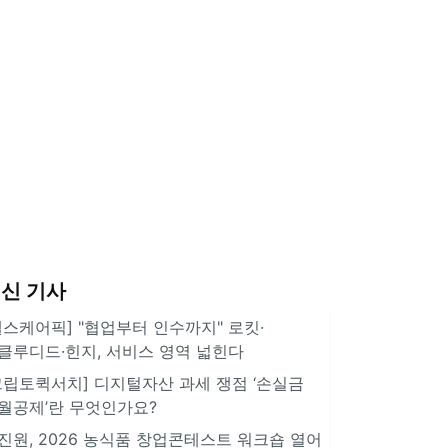
신 기사
헬스케어픽] "협업부터 인수까지" 로킷·
클루디드·힌지, 서비스 영역 넓힌다
크립토퀵서치] 디지털자산 과세 쟁점 ‘손실금
월공제’란 무엇인가요?
진원, 2026 농식품 창업콘테스트 워크숍 열어