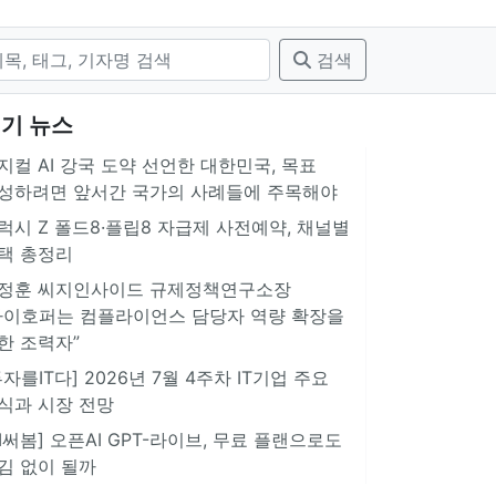
검색
기 뉴스
지컬 AI 강국 도약 선언한 대한민국, 목표
성하려면 앞서간 국가의 사례들에 주목해야
럭시 Z 폴드8·플립8 자급제 사전예약, 채널별
택 총정리
정훈 씨지인사이드 규제정책연구소장
아이호퍼는 컴플라이언스 담당자 역량 확장을
한 조력자”
투자를IT다] 2026년 7월 4주차 IT기업 주요
식과 시장 전망
AI써봄] 오픈AI GPT-라이브, 무료 플랜으로도
김 없이 될까