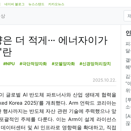
램
네이버 블로그
뉴스스탠드
카카오뉴스
영상
인
량은 더 적게··· 에너자이가
피
'란
달
갤
#NPU
#극단적양자화
#모델양자화
#신경망처리장치
혜
김
2025.10.22.
“
위
Arm이 글로벌 AI 반도체 파트너사와 산업 생태계 협력을
[
cked Korea 2025)’를 개최했다. Arm 언락드 코리아는
소
난 행사까지는 반도체 자산 관련 기술에 주력했으나 앞
[
 포괄적인 주제를 다룬다. 이는 Arm이 설계 라이선스
끊
데이터센터 및 AI 인프라로 영향력을 확대하고, 직접