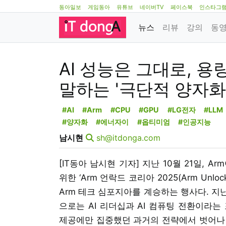
동아일보
게임동아
유튜브
네이버TV
페이스북
인스타그
뉴스
리뷰
강의
동
AI 성능은 그대로, 용
말하는 '극단적 양자화
#AI
#Arm
#CPU
#GPU
#LG전자
#LLM
#양자화
#에너자이
#옵티미엄
#인공지능
남시현
sh@itdonga.com
[IT동아 남시현 기자] 지난 10월 21일, 
위한 ‘Arm 언락드 코리아 2025(Arm Unlo
Arm 테크 심포지아를 계승하는 행사다. 지
으로는 AI 리더십과 AI 컴퓨팅 전환이라는
제공에만 집중했던 과거의 전략에서 벗어나 