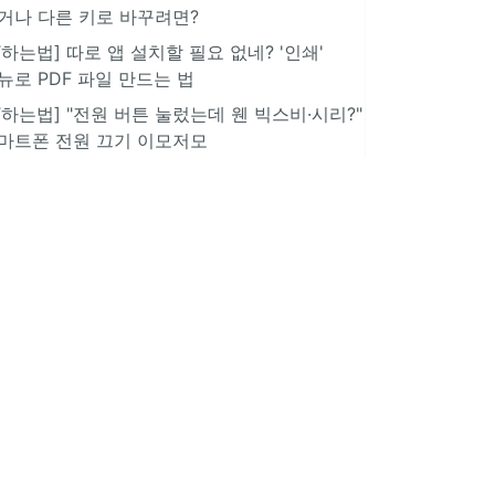
거나 다른 키로 바꾸려면?
IT하는법] 따로 앱 설치할 필요 없네? '인쇄'
뉴로 PDF 파일 만드는 법
IT하는법] "전원 버튼 눌렀는데 웬 빅스비·시리?"
마트폰 전원 끄기 이모저모