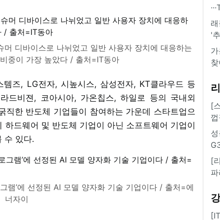
·
래
'
슈머 디바이스로 나뉘었고 일반 사용자 장치에 대응하는
가
비중이 가장 높았다 / 출처=IT동아
찾
즈, LG전자, 시높시스, 삼성전자, KT클라우드 등
라드비젼, 코아시아, 가온칩스, 하일로 등의 국내외
[
. 굵직한 반도체 기업들이 참여하는 가운데 스타트업으
껍
히 하드웨어 및 반도체 기업이 아닌 소프트웨어 기업이
성
 수 있다.
G
[
파
로그램’에 선정된 AI 모델 양자화 기술 기업이다 / 출처=에
너자이
[