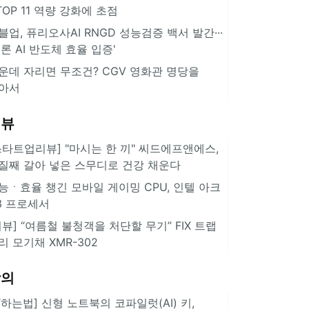
··TOP 11 역량 강화에 초점
블업, 퓨리오사AI RNGD 성능검증 백서 발간···
추론 AI 반도체 효율 입증'
운데 자리면 무조건? CGV 영화관 명당을
아서
리뷰
스타트업리뷰] "마시는 한 끼" 씨드에프앤에스,
질째 갈아 넣은 스무디로 건강 채운다
능ㆍ효율 챙긴 모바일 게이밍 CPU, 인텔 아크
3 프로세서
리뷰] “여름철 불청객을 처단할 무기” FIX 트랩
리 모기채 XMR-302
강의
IT하는법] 신형 노트북의 코파일럿(AI) 키,