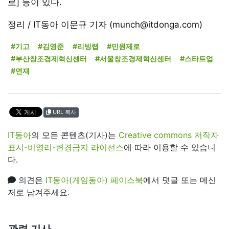
로] 등이 있다.
정리 / IT동아 이문규 기자 (munch@itdonga.com)
#기고
#김영준
#리빙랩
#민원제로
#부산창조경제혁신센터
#서울창조경제혁신센터
#스타트업
#연재
URL 복사
IT동아
의 모든 콘텐츠(기사)는
Creative commons 저작자
표시-비영리-변경금지 라이선스
에 따라 이용할 수 있습니
다.
의견은
IT동아(게임동아) 페이스북
에서 덧글 또는 메신
저로 남겨주세요.
관련 기사