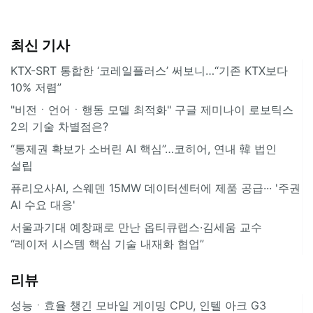
최신 기사
KTX-SRT 통합한 ‘코레일플러스’ 써보니…“기존 KTX보다
10% 저렴”
"비전ㆍ언어ㆍ행동 모델 최적화" 구글 제미나이 로보틱스
2의 기술 차별점은?
“통제권 확보가 소버린 AI 핵심”…코히어, 연내 韓 법인
설립
퓨리오사AI, 스웨덴 15MW 데이터센터에 제품 공급··· '주권
AI 수요 대응'
서울과기대 예창패로 만난 옵티큐랩스·김세움 교수
“레이저 시스템 핵심 기술 내재화 협업”
리뷰
성능ㆍ효율 챙긴 모바일 게이밍 CPU, 인텔 아크 G3