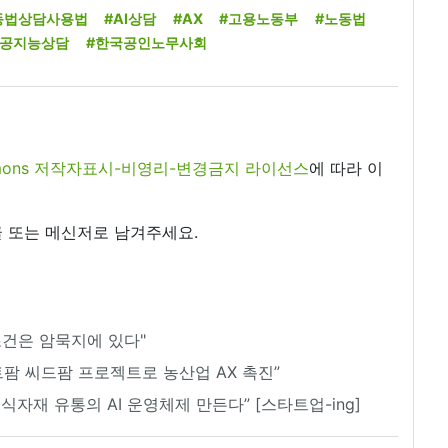
노동법상담사용법
#AI상담
#AX
#고용노동부
#노동법
인공지능상담
#한국공인노무사회
commons 저작자표시-비영리-변경금지 라이선스
에 따라 이
 또는 메신저로 남겨주세요.
 조건은 암묵지에 있다"
트팜 씨드팜 프로젝트로 농산업 AX 촉진”
자재 유통의 AI 운영체제 만든다” [스타트업-ing]