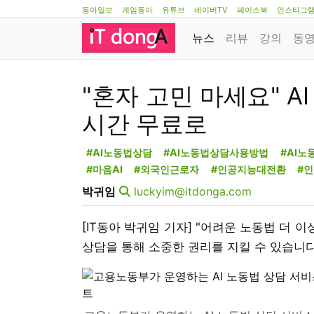
동아일보
게임동아
유튜브
네이버TV
페이스북
인스타그
뉴스
리뷰
강의
동
"혼자 고민 마세요" AI
시간 무료로
#AI노동법상담
#AI노동법상담사용방법
#AI
#마음AI
#외국인근로자
#인공지능대전환
#
박귀임
luckyim@itdonga.com
[IT동아 박귀임 기자] "어려운 노동법 더 이
상담을 통해 소중한 권리를 지킬 수 있습니다