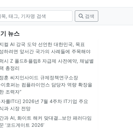
검색
기 뉴스
지컬 AI 강국 도약 선언한 대한민국, 목표
성하려면 앞서간 국가의 사례들에 주목해야
럭시 Z 폴드8·플립8 자급제 사전예약, 채널별
택 총정리
정훈 씨지인사이드 규제정책연구소장
아이호퍼는 컴플라이언스 담당자 역량 확장을
한 조력자”
투자를IT다] 2026년 7월 4주차 IT기업 주요
식과 시장 전망
간과 AI, 화이트 해커 맞대결...보안 패러다임
꾼 ‘코드게이트 2026’