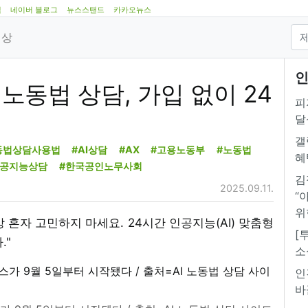
램
네이버 블로그
뉴스스탠드
카카오뉴스
영상
인
 노동법 상담, 가입 없이 24
피
달
갤
노동법상담사용법
#AI상담
#AX
#고용노동부
#노동법
혜
인공지능상담
#한국공인노무사회
김
2025.09.11.
“
위
상 혼자 고민하지 마세요. 24시간 인공지능(AI) 맞춤형
[
."
소
인
바