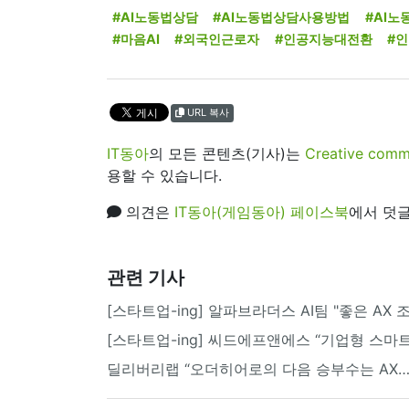
#AI노동법상담
#AI노동법상담사용방법
#AI
#마음AI
#외국인근로자
#인공지능대전환
#
URL 복사
IT동아
의 모든 콘텐츠(기사)는
Creative 
용할 수 있습니다.
의견은
IT동아(게임동아) 페이스북
에서 덧글
관련 기사
[스타트업-ing] 알파브라더스 AI팀 "좋은 AX
[스타트업-ing] 씨드에프앤에스 “기업형 스마
딜리버리랩 “오더히어로의 다음 승부수는 AX…식