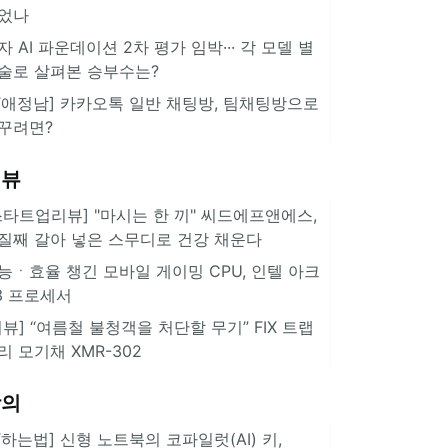
었나
자 AI 파운데이션 2차 평가 임박··· 각 모델 별
술로 살펴본 승부수는?
IT애정남] 카카오톡 일반 채팅방, 팀채팅방으로
꾸려면?
리뷰
스타트업리뷰] "마시는 한 끼" 씨드에프앤에스,
질째 갈아 넣은 스무디로 건강 채운다
능ㆍ효율 챙긴 모바일 게이밍 CPU, 인텔 아크
3 프로세서
리뷰] “여름철 불청객을 처단할 무기” FIX 트랩
리 모기채 XMR-302
강의
IT하는법] 신형 노트북의 코파일럿(AI) 키,