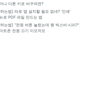
거나 다른 키로 바꾸려면?
IT하는법] 따로 앱 설치할 필요 없네? '인쇄'
뉴로 PDF 파일 만드는 법
IT하는법] "전원 버튼 눌렀는데 웬 빅스비·시리?"
마트폰 전원 끄기 이모저모