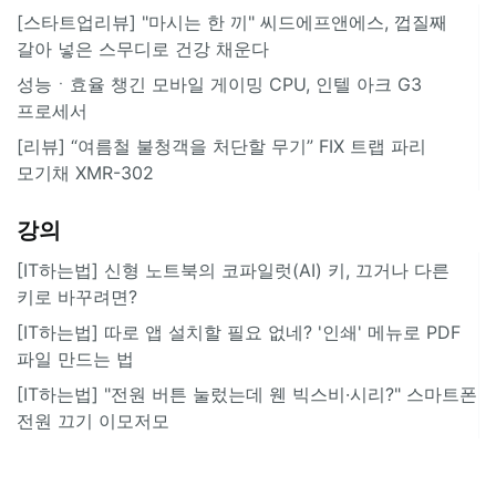
[스타트업리뷰] "마시는 한 끼" 씨드에프앤에스, 껍질째
갈아 넣은 스무디로 건강 채운다
성능ㆍ효율 챙긴 모바일 게이밍 CPU, 인텔 아크 G3
프로세서
[리뷰] “여름철 불청객을 처단할 무기” FIX 트랩 파리
모기채 XMR-302
강의
[IT하는법] 신형 노트북의 코파일럿(AI) 키, 끄거나 다른
키로 바꾸려면?
[IT하는법] 따로 앱 설치할 필요 없네? '인쇄' 메뉴로 PDF
파일 만드는 법
[IT하는법] "전원 버튼 눌렀는데 웬 빅스비·시리?" 스마트폰
전원 끄기 이모저모