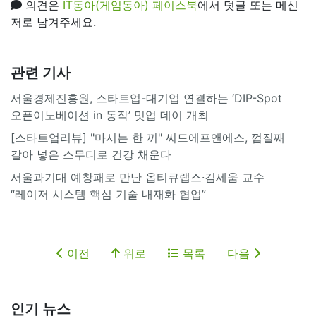
의견은
IT동아(게임동아) 페이스북
에서 덧글 또는 메신
저로 남겨주세요.
관련 기사
서울경제진흥원, 스타트업-대기업 연결하는 ‘DIP-Spot
오픈이노베이션 in 동작’ 밋업 데이 개최
[스타트업리뷰] "마시는 한 끼" 씨드에프앤에스, 껍질째
갈아 넣은 스무디로 건강 채운다
서울과기대 예창패로 만난 옵티큐랩스·김세움 교수
“레이저 시스템 핵심 기술 내재화 협업”
이전
위로
목록
다음
인기 뉴스