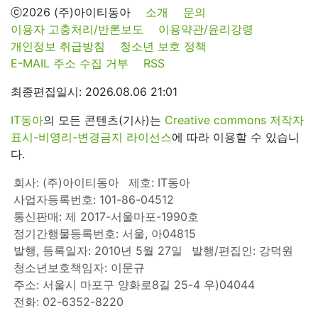
ⓒ2026 (주)아이티동아
소개
문의
이용자 고충처리/반론보도
이용약관/윤리강령
개인정보 취급방침
청소년 보호 정책
E-MAIL 주소 수집 거부
RSS
최종편집일시: 2026.08.06 21:01
IT동아
의 모든 콘텐츠(기사)는
Creative commons 저작자
표시-비영리-변경금지 라이선스
에 따라 이용할 수 있습니
다.
회사: (주)아이티동아
제호: IT동아
사업자등록번호: 101-86-04512
통신판매: 제 2017-서울마포-1990호
정기간행물등록번호: 서울, 아04815
발행, 등록일자: 2010년 5월 27일
발행/편집인: 강덕원
청소년보호책임자: 이문규
주소: 서울시 마포구 양화로8길 25-4 우)04044
전화: 02-6352-8220