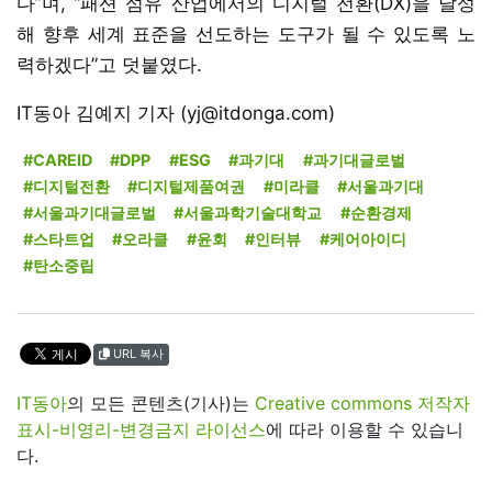
다”며, “패션 섬유 산업에서의 디지털 전환(DX)을 달성
해 향후 세계 표준을 선도하는 도구가 될 수 있도록 노
력하겠다”고 덧붙였다.
IT동아 김예지 기자 (yj@itdonga.com)
#CAREID
#DPP
#ESG
#과기대
#과기대글로벌
#디지털전환
#디지털제품여권
#미라클
#서울과기대
#서울과기대글로벌
#서울과학기술대학교
#순환경제
#스타트업
#오라클
#윤회
#인터뷰
#케어아이디
#탄소중립
URL 복사
IT동아
의 모든 콘텐츠(기사)는
Creative commons 저작자
표시-비영리-변경금지 라이선스
에 따라 이용할 수 있습니
다.