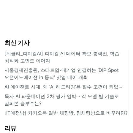
최신 기사
[위클리_피지컬AI] 피지컬 AI 데이터 확보 총력전, 학습
최적화 고민도 이어져
서울경제진흥원, 스타트업-대기업 연결하는 ‘DIP-Spot
오픈이노베이션 in 동작’ 밋업 데이 개최
AI 에이전트 시대, 왜 ‘AI 레드티밍’은 필수 조건이 되었나
독자 AI 파운데이션 2차 평가 임박··· 각 모델 별 기술로
살펴본 승부수는?
[IT애정남] 카카오톡 일반 채팅방, 팀채팅방으로 바꾸려면?
리뷰