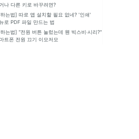
거나 다른 키로 바꾸려면?
IT하는법] 따로 앱 설치할 필요 없네? '인쇄'
뉴로 PDF 파일 만드는 법
IT하는법] "전원 버튼 눌렀는데 웬 빅스비·시리?"
마트폰 전원 끄기 이모저모