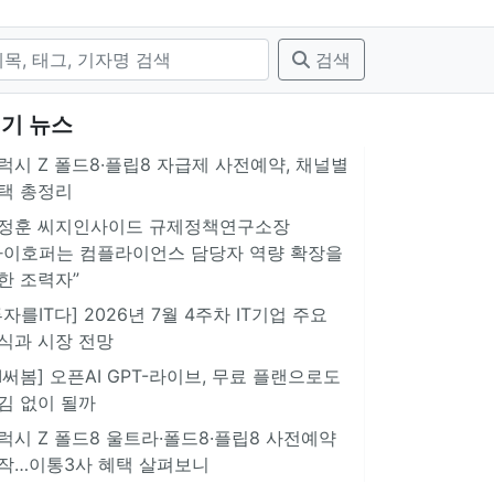
검색
기 뉴스
럭시 Z 폴드8·플립8 자급제 사전예약, 채널별
택 총정리
정훈 씨지인사이드 규제정책연구소장
아이호퍼는 컴플라이언스 담당자 역량 확장을
한 조력자”
투자를IT다] 2026년 7월 4주차 IT기업 주요
식과 시장 전망
AI써봄] 오픈AI GPT-라이브, 무료 플랜으로도
김 없이 될까
럭시 Z 폴드8 울트라·폴드8·플립8 사전예약
작…이통3사 혜택 살펴보니