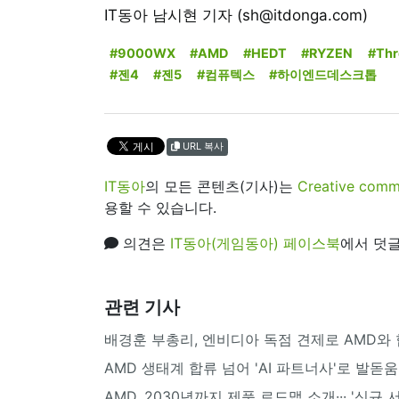
IT동아 남시현 기자 (sh@itdonga.com)
#9000WX
#AMD
#HEDT
#RYZEN
#Thr
#젠4
#젠5
#컴퓨텍스
#하이엔드데스크톱
URL 복사
IT동아
의 모든 콘텐츠(기사)는
Creative 
용할 수 있습니다.
의견은
IT동아(게임동아) 페이스북
에서 덧글
관련 기사
배경훈 부총리, 엔비디아 독점 견제로 AMD와 협업
AMD 생태계 합류 넘어 'AI 파트너사'로 발돋
AMD, 2030년까지 제품 로드맵 소개··· '신규 