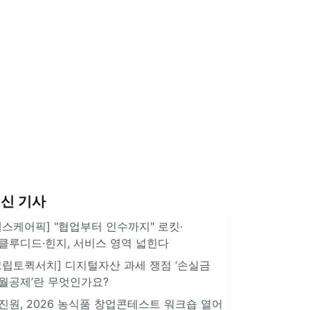
신 기사
헬스케어픽] "협업부터 인수까지" 로킷·
클루디드·힌지, 서비스 영역 넓힌다
크립토퀵서치] 디지털자산 과세 쟁점 ‘손실금
월공제’란 무엇인가요?
진원, 2026 농식품 창업콘테스트 워크숍 열어