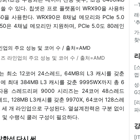
·
 쓸 수 있다. 칩셋은 프로 플랫폼이 WRX90을 사용하
래
0을 사용한다. WRX90은 8채널 메모리와 PCIe 5.0
'
0은 4채널 메모리만 지원하며, PCIe 5.0도 80레인
가
찾
리즈 라인업의 주요 성능 및 코어 수 / 출처=AMD
[
 최소 12코어 24스레드, 64MB의 L3 캐시를 갖춘
껍
에 최대 384MB L3 캐시를 갖춘 9995WX까지 총 6
성
용 스레드리퍼 9000 시리즈는 24코어 48스레드
G
레드, 128MB L3캐시를 갖춘 9970X, 64코어 128스레
[
80X 세 개 라인업으로 구성된다. 열설계전력은 구분 없이
파
러 및 수랭식 쿨러 구성이 필요하다.
[
 상한선 다시 써