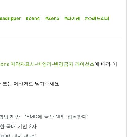
eadripper
#Zen4
#Zen5
#라이젠
#스레드리퍼
commons 저작자표시-비영리-변경금지 라이선스
에 따라 이
 또는 메신저로 남겨주세요.
 제안··· 'AMD에 국산 NPU 접목한다'
움한 국내 기업 3사
서버랙 매년 낼 것'