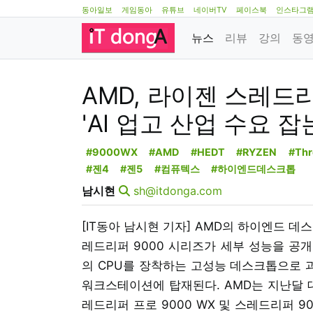
동아일보
게임동아
유튜브
네이버TV
페이스북
인스타그
뉴스
리뷰
강의
동
AMD, 라이젠 스레드리
'AI 업고 산업 수요 잡
#9000WX
#AMD
#HEDT
#RYZEN
#Thr
#젠4
#젠5
#컴퓨텍스
#하이엔드데스크톱
남시현
sh@itdonga.com
[IT동아 남시현 기자] AMD의 하이엔드 데
레드리퍼 9000 시리즈가 세부 성능을 공개
의 CPU를 장착하는 고성능 데스크톱으로 과
워크스테이션에 탑재된다. AMD는 지난달 대
레드리퍼 프로 9000 WX 및 스레드리퍼 9