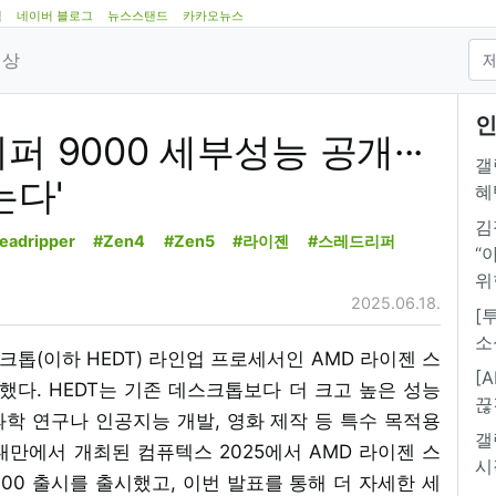
램
네이버 블로그
뉴스스탠드
카카오뉴스
영상
인
퍼 9000 세부성능 공개···
갤
는다'
혜
김
eadripper
#Zen4
#Zen5
#라이젠
#스레드리퍼
“
위
2025.06.18.
[
소
스크톱(이하 HEDT) 라인업 프로세서인 AMD 라이젠 스
[
했다. HEDT는 기존 데스크톱보다 더 크고 높은 성능
끊
학 연구나 인공지능 개발, 영화 제작 등 특수 목적용
갤
만에서 개최된 컴퓨텍스 2025에서 AMD 라이젠 스
시
000 출시를 출시했고, 이번 발표를 통해 더 자세한 세