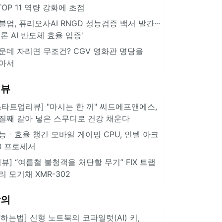
··TOP 11 역량 강화에 초점
블업, 퓨리오사AI RNGD 성능검증 백서 발간···
추론 AI 반도체 효율 입증'
운데 자리면 무조건? CGV 영화관 명당을
아서
리뷰
스타트업리뷰] "마시는 한 끼" 씨드에프앤에스,
질째 갈아 넣은 스무디로 건강 채운다
능ㆍ효율 챙긴 모바일 게이밍 CPU, 인텔 아크
3 프로세서
리뷰] “여름철 불청객을 처단할 무기” FIX 트랩
리 모기채 XMR-302
강의
IT하는법] 신형 노트북의 코파일럿(AI) 키,