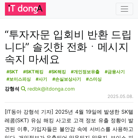
“투자자문 입회비 반환 드립
니다” 솔깃한 전화ㆍ메시지
속지 마세요
#SKT
#SKT해킹
#SK해킹
#개인정보유출
#금융사기
#보이스피싱
#사기
#손실보상사기
#스미싱
강형석
redbk@itdonga.com
2025.05.08.
[IT동아 강형석 기자] 2025년 4월 19일에 발생한 SK텔
레콤(SKT) 유심 해킹 사고로 고객 정보 유출 정황이 발
견된 이후, 가입자들은 불안감 속에 서비스를 사용하고
있다. 개인정보가 유출되어 악용되지 않을지, 보이스 피