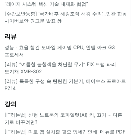
“레이저 시스템 핵심 기술 내재화 협업”
[주간보안동향] ‘국가배후 해킹조직 해킹 주의’…민관 합동
사이버보안 권고문 발표 外
리뷰
성능ㆍ효율 챙긴 모바일 게이밍 CPU, 인텔 아크 G3
프로세서
[리뷰] “여름철 불청객을 처단할 무기” FIX 트랩 파리
모기채 XMR-302
[리뷰] 독특한 구성 속 탄탄한 기본기, 에이수스 프로아트
PZ14
강의
[IT하는법] 신형 노트북의 코파일럿(AI) 키, 끄거나 다른
키로 바꾸려면?
[IT하는법] 따로 앱 설치할 필요 없네? '인쇄' 메뉴로 PDF