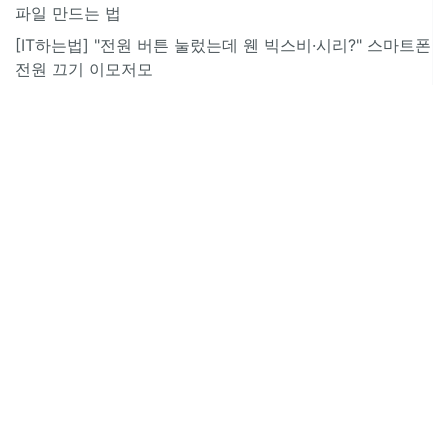
파일 만드는 법
[IT하는법] "전원 버튼 눌렀는데 웬 빅스비·시리?" 스마트폰
전원 끄기 이모저모