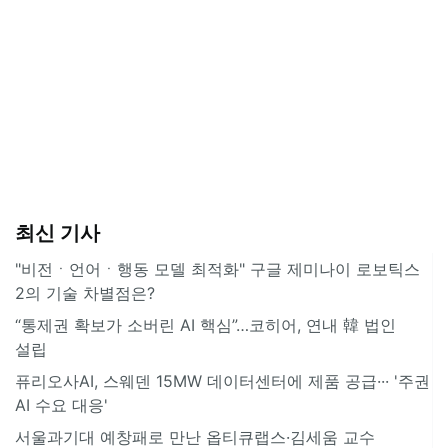
최신 기사
"비전ㆍ언어ㆍ행동 모델 최적화" 구글 제미나이 로보틱스
2의 기술 차별점은?
“통제권 확보가 소버린 AI 핵심”…코히어, 연내 韓 법인
설립
퓨리오사AI, 스웨덴 15MW 데이터센터에 제품 공급··· '주권
AI 수요 대응'
서울과기대 예창패로 만난 옵티큐랩스·김세움 교수