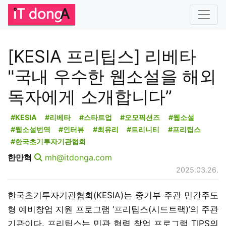
[KESIA 프리팁스] 리베타
"국내 우수한 웹소설을 해외
독자에게 소개합니다”
#KESIA
#리베타
#스타트업
#오모픽션즈
#웹소설
#웹소설번역
#인터뷰
#최유리
#트리니티
#프리팁스
#한국초기투자기관협회
한만혁
mh@itdonga.com
2025.03.26.
한국초기투자기관협회(KESIA)는 중기부 주관 민간주도
형 예비창업 지원 프로그램 ‘프리팁스(시드트랙)’의 주관
기관이다. 프리팁스는 민관 협력 창업 프로그램 TIPS의