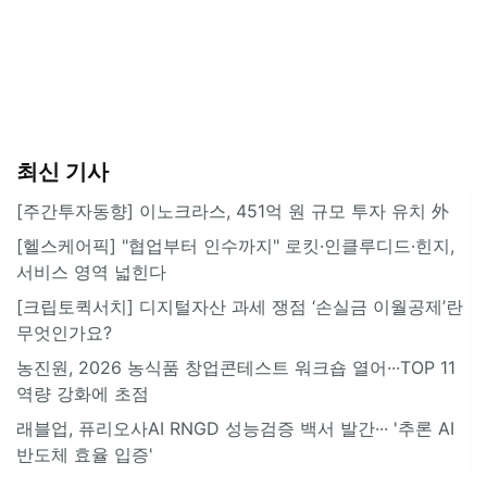
최신 기사
[주간투자동향] 이노크라스, 451억 원 규모 투자 유치 外
[헬스케어픽] "협업부터 인수까지" 로킷·인클루디드·힌지,
서비스 영역 넓힌다
[크립토퀵서치] 디지털자산 과세 쟁점 ‘손실금 이월공제’란
무엇인가요?
농진원, 2026 농식품 창업콘테스트 워크숍 열어···TOP 11
역량 강화에 초점
래블업, 퓨리오사AI RNGD 성능검증 백서 발간··· '추론 AI
반도체 효율 입증'