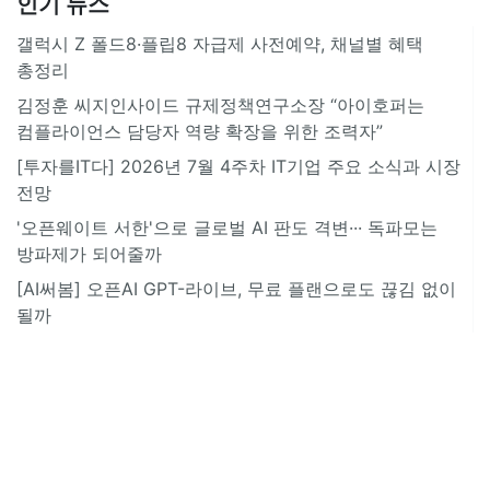
인기 뉴스
갤럭시 Z 폴드8·플립8 자급제 사전예약, 채널별 혜택
총정리
김정훈 씨지인사이드 규제정책연구소장 “아이호퍼는
컴플라이언스 담당자 역량 확장을 위한 조력자”
[투자를IT다] 2026년 7월 4주차 IT기업 주요 소식과 시장
전망
'오픈웨이트 서한'으로 글로벌 AI 판도 격변··· 독파모는
방파제가 되어줄까
[AI써봄] 오픈AI GPT-라이브, 무료 플랜으로도 끊김 없이
될까