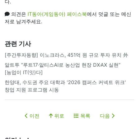
다.
의견은
IT동아(게임동아) 페이스북
에서 덧글 또는 메신
저로 남겨주세요.
관련 기사
[주간투자동향] 이노크라스, 451억 원 규모 투자 유치 外
알트투 “루트17·알티스AI로 농산업 현장 DX·AX 실현”
[농업이 IT(잇)다]
한양대, 수도권 주요 대학과 '2026 캠퍼스 커넥트 위크'
창업 지원 프로그램 시동
이전
위로
목록
다음