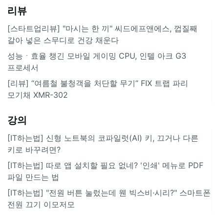
리뷰
[스타트업리뷰] "마시는 한 끼" 씨드에프앤에스, 껍질째
갈아 넣은 스무디로 건강 채운다
성능ㆍ효율 챙긴 모바일 게이밍 CPU, 인텔 아크 G3
프로세서
[리뷰] “여름철 불청객을 처단할 무기” FIX 트랩 파리
모기채 XMR-302
강의
[IT하는법] 신형 노트북의 코파일럿(AI) 키, 끄거나 다른
키로 바꾸려면?
[IT하는법] 따로 앱 설치할 필요 없네? '인쇄' 메뉴로 PDF
파일 만드는 법
[IT하는법] "전원 버튼 눌렀는데 웬 빅스비·시리?" 스마트폰
전원 끄기 이모저모