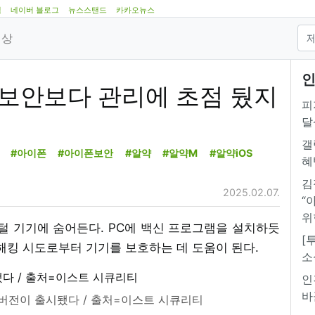
램
네이버 블로그
뉴스스탠드
카카오뉴스
영상
인
폰 보안보다 관리에 초점 뒀지
피
달
갤
#아이폰
#아이폰보안
#알약
#알약M
#알약iOS
혜
김
2025.02.07.
“
위
지털 기기에 숨어든다. PC에 백신 프로그램을 설치하듯
[
해킹 시도로부터 기기를 보호하는 데 도움이 된다.
소
인
바
정식 버전이 출시됐다 / 출처=이스트 시큐리티