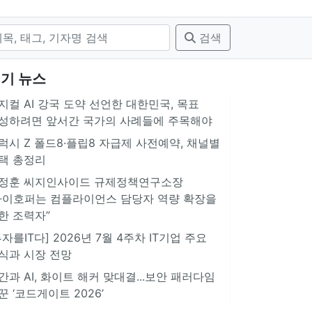
검색
기 뉴스
지컬 AI 강국 도약 선언한 대한민국, 목표
성하려면 앞서간 국가의 사례들에 주목해야
럭시 Z 폴드8·플립8 자급제 사전예약, 채널별
택 총정리
정훈 씨지인사이드 규제정책연구소장
아이호퍼는 컴플라이언스 담당자 역량 확장을
한 조력자”
투자를IT다] 2026년 7월 4주차 IT기업 주요
식과 시장 전망
간과 AI, 화이트 해커 맞대결...보안 패러다임
꾼 ‘코드게이트 2026’