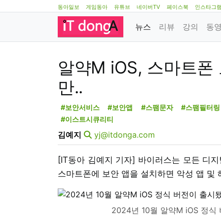
동아일보
게임동아
유튜브
네이버TV
페이스북
인스타그
뉴스
리뷰
강의
동
알약M iOS, 스마트
만..
#보안서비스
#보안앱
#스팸문자
#스팸필터링
#이스트시큐리티
김예지
yj@itdonga.com
[IT동아 김예지 기자] 바이러스는 모든 디
스마트폰에 보안 앱을 설치하면 악성 앱 및 
2024년 10월 알약M iOS 