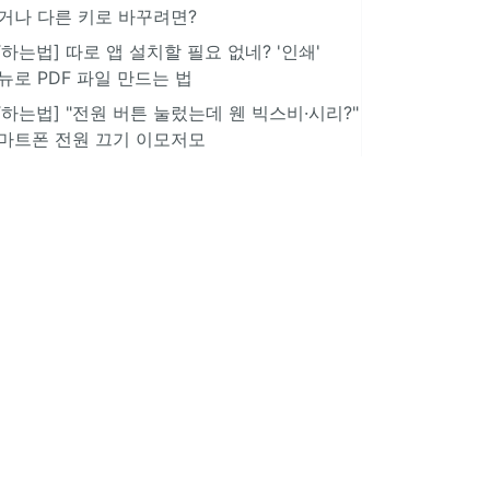
거나 다른 키로 바꾸려면?
IT하는법] 따로 앱 설치할 필요 없네? '인쇄'
뉴로 PDF 파일 만드는 법
IT하는법] "전원 버튼 눌렀는데 웬 빅스비·시리?"
마트폰 전원 끄기 이모저모