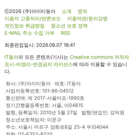
ⓒ2026 (주)아이티동아
소개
문의
이용자 고충처리/반론보도
이용약관/윤리강령
개인정보 취급방침
청소년 보호 정책
E-MAIL 주소 수집 거부
RSS
최종편집일시: 2026.08.07 18:41
IT동아
의 모든 콘텐츠(기사)는
Creative commons 저작자
표시-비영리-변경금지 라이선스
에 따라 이용할 수 있습니
다.
회사: (주)아이티동아
제호: IT동아
사업자등록번호: 101-86-04512
통신판매: 제 2017-서울마포-1990호
정기간행물등록번호: 서울, 아04815
발행, 등록일자: 2010년 5월 27일
발행/편집인: 강덕원
청소년보호책임자: 이문규
주소: 서울시 마포구 양화로8길 25-4 우)04044
전화: 02-6352-8220