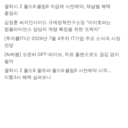
갤럭시 Z 폴드8·플립8 자급제 사전예약, 채널별 혜택
총정리
김정훈 씨지인사이드 규제정책연구소장 “아이호퍼는
컴플라이언스 담당자 역량 확장을 위한 조력자”
[투자를IT다] 2026년 7월 4주차 IT기업 주요 소식과 시장
전망
[AI써봄] 오픈AI GPT-라이브, 무료 플랜으로도 끊김 없이
될까
갤럭시 Z 폴드8 울트라·폴드8·플립8 사전예약 시작…
이통3사 혜택 살펴보니