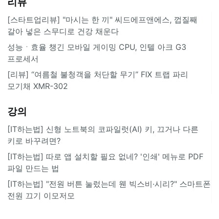
리뷰
[스타트업리뷰] "마시는 한 끼" 씨드에프앤에스, 껍질째
갈아 넣은 스무디로 건강 채운다
성능ㆍ효율 챙긴 모바일 게이밍 CPU, 인텔 아크 G3
프로세서
[리뷰] “여름철 불청객을 처단할 무기” FIX 트랩 파리
모기채 XMR-302
강의
[IT하는법] 신형 노트북의 코파일럿(AI) 키, 끄거나 다른
키로 바꾸려면?
[IT하는법] 따로 앱 설치할 필요 없네? '인쇄' 메뉴로 PDF
파일 만드는 법
[IT하는법] "전원 버튼 눌렀는데 웬 빅스비·시리?" 스마트폰
전원 끄기 이모저모