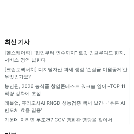
최신 기사
[헬스케어픽] "협업부터 인수까지" 로킷·인클루디드·힌지,
서비스 영역 넓힌다
[크립토퀵서치] 디지털자산 과세 쟁점 ‘손실금 이월공제’란
무엇인가요?
농진원, 2026 농식품 창업콘테스트 워크숍 열어···TOP 11
역량 강화에 초점
래블업, 퓨리오사AI RNGD 성능검증 백서 발간··· '추론 AI
반도체 효율 입증'
가운데 자리면 무조건? CGV 영화관 명당을 찾아서