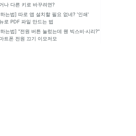
거나 다른 키로 바꾸려면?
IT하는법] 따로 앱 설치할 필요 없네? '인쇄'
뉴로 PDF 파일 만드는 법
IT하는법] "전원 버튼 눌렀는데 웬 빅스비·시리?"
마트폰 전원 끄기 이모저모