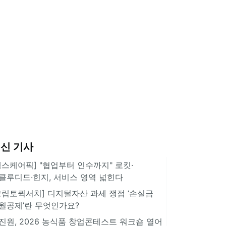
신 기사
헬스케어픽] "협업부터 인수까지" 로킷·
클루디드·힌지, 서비스 영역 넓힌다
크립토퀵서치] 디지털자산 과세 쟁점 ‘손실금
월공제’란 무엇인가요?
진원, 2026 농식품 창업콘테스트 워크숍 열어