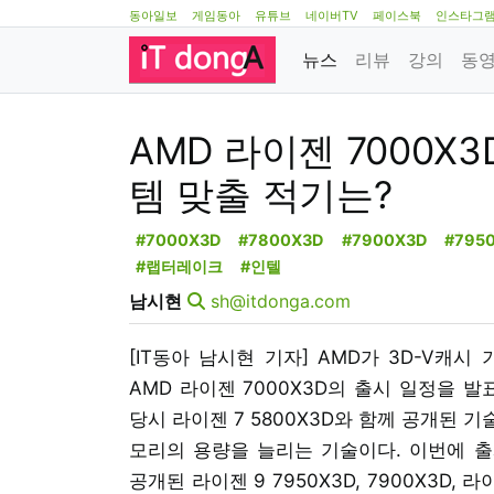
동아일보
게임동아
유튜브
네이버TV
페이스북
인스타그
뉴스
리뷰
강의
동
AMD 라이젠 7000X3
템 맞출 적기는?
#7000X3D
#7800X3D
#7900X3D
#795
#랩터레이크
#인텔
남시현
sh@itdonga.com
[IT동아 남시현 기자] AMD가 3D-V캐시
AMD 라이젠 7000X3D의 출시 일정을 발
당시 라이젠 7 5800X3D와 함께 공개된 기
모리의 용량을 늘리는 기술이다. 이번에 출시
공개된 라이젠 9 7950X3D, 7900X3D, 라