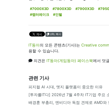
#7000X3D
#7800X3D
#7900X3D
#795
#랩터레이크
#인텔
URL 복사
IT동아
의 모든 콘텐츠(기사)는
Creative 
용할 수 있습니다.
의견은
IT동아(게임동아) 페이스북
에서 덧글
관련 기사
피지컬 AI 시대, 엣지 플랫폼이 중요한 이유
[투자를IT다] 2026년 7월 4주차 IT기업 주요
배경훈 부총리, 엔비디아 독점 견제로 AMD와 협업