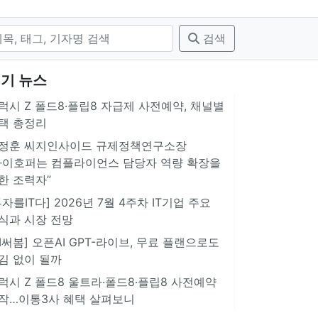
검색
기 뉴스
럭시 Z 폴드8·플립8 자급제 사전예약, 채널별
택 총정리
정훈 씨지인사이드 규제정책연구소장
아이호퍼는 컴플라이언스 담당자 역량 확장을
한 조력자”
투자를IT다] 2026년 7월 4주차 IT기업 주요
식과 시장 전망
AI써봄] 오픈AI GPT-라이브, 무료 플랜으로도
김 없이 될까
럭시 Z 폴드8 울트라·폴드8·플립8 사전예약
작…이통3사 혜택 살펴보니