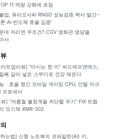
··TOP 11 역량 강화에 초점
블업, 퓨리오사AI RNGD 성능검증 백서 발간···
추론 AI 반도체 효율 입증'
운데 자리면 무조건? CGV 영화관 명당을
아서
리뷰
스타트업리뷰] "마시는 한 끼" 씨드에프앤에스,
질째 갈아 넣은 스무디로 건강 채운다
능ㆍ효율 챙긴 모바일 게이밍 CPU, 인텔 아크
3 프로세서
리뷰] “여름철 불청객을 처단할 무기” FIX 트랩
리 모기채 XMR-302
강의
IT하는법] 신형 노트북의 코파일럿(AI) 키,