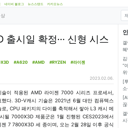
램
네이버 블로그
뉴스스탠드
카카오뉴스
영상
인
D 출시일 확정··· 신형 시스
갤
혜
김
0X3D
#A620
#AMD
#RYZEN
#라이젠
“
위
2023.02.06.
[
소
 기술이 적용된 AMD 라이젠 7000 시리즈 프로세서,
[
표했다. 3D-V캐시 기술은 2021년 6월 대만 컴퓨텍스
끊
술로, CPU 패키지의 다이를 축적해서 쌓아 L3 캐시 메
갤
될 7000X3D 제품군은 1월 진행된 CES2023에서
시
이젠 7 7800X3D 세 종이며, 오는 2월 28일 이후 공식