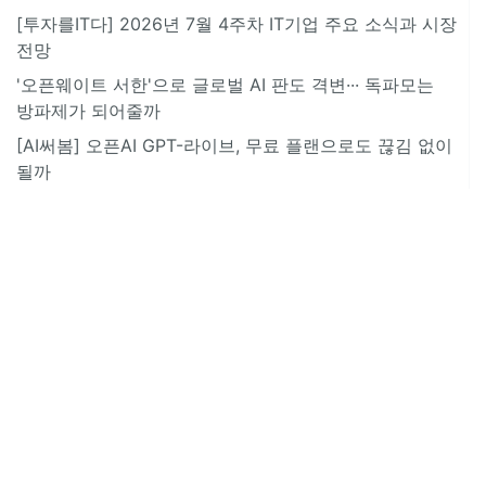
[투자를IT다] 2026년 7월 4주차 IT기업 주요 소식과 시장
전망
'오픈웨이트 서한'으로 글로벌 AI 판도 격변··· 독파모는
방파제가 되어줄까
[AI써봄] 오픈AI GPT-라이브, 무료 플랜으로도 끊김 없이
될까