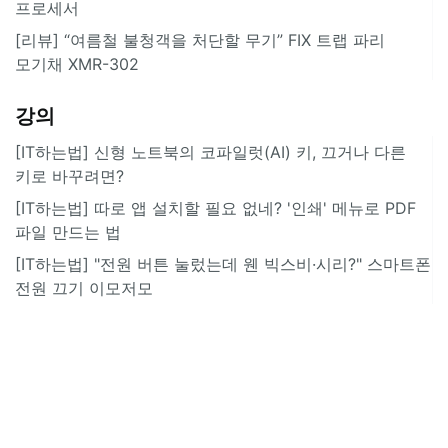
프로세서
[리뷰] “여름철 불청객을 처단할 무기” FIX 트랩 파리
모기채 XMR-302
강의
[IT하는법] 신형 노트북의 코파일럿(AI) 키, 끄거나 다른
키로 바꾸려면?
[IT하는법] 따로 앱 설치할 필요 없네? '인쇄' 메뉴로 PDF
파일 만드는 법
[IT하는법] "전원 버튼 눌렀는데 웬 빅스비·시리?" 스마트폰
전원 끄기 이모저모