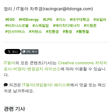
정리 / IT동아 차주경(racingcar@itdonga.com)
#ESG
#HDEnergy
#LPG
#가스
#대구대학교
#보일러
#비즈니스모델
#스케일업
#에이치디에너지
#이창준
#인사이터스
#저탄소
#친환경
#환경
#황현철
URL 복사
IT동아
의 모든 콘텐츠(기사)는
Creative commons 저작자
표시-비영리-변경금지 라이선스
에 따라 이용할 수 있습니
다.
의견은
IT동아(게임동아) 페이스북
에서 덧글 또는 메신
저로 남겨주세요.
관련 기사