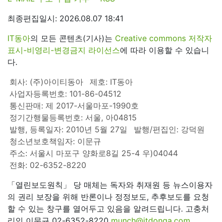
최종편집일시: 2026.08.07 18:41
IT동아
의 모든 콘텐츠(기사)는
Creative commons 저작자
표시-비영리-변경금지 라이선스
에 따라 이용할 수 있습니
다.
회사: (주)아이티동아
제호: IT동아
사업자등록번호: 101-86-04512
통신판매: 제 2017-서울마포-1990호
정기간행물등록번호: 서울, 아04815
발행, 등록일자: 2010년 5월 27일
발행/편집인: 강덕원
청소년보호책임자: 이문규
주소: 서울시 마포구 양화로8길 25-4 우)04044
전화: 02-6352-8220
「열린보도원칙」 당 매체는 독자와 취재원 등 뉴스이용자
의 권리 보장을 위해 반론이나 정정보도, 추후보도를 요청
할 수 있는 창구를 열어두고 있음을 알려드립니다. 고충처
리인 이문규 02-6352-8220
munch@itdonga.com