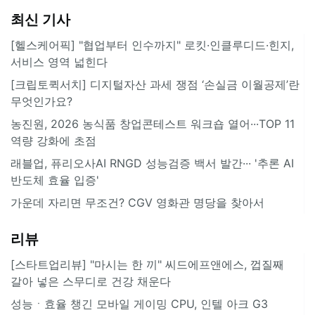
최신 기사
[헬스케어픽] "협업부터 인수까지" 로킷·인클루디드·힌지,
서비스 영역 넓힌다
[크립토퀵서치] 디지털자산 과세 쟁점 ‘손실금 이월공제’란
무엇인가요?
농진원, 2026 농식품 창업콘테스트 워크숍 열어···TOP 11
역량 강화에 초점
래블업, 퓨리오사AI RNGD 성능검증 백서 발간··· '추론 AI
반도체 효율 입증'
가운데 자리면 무조건? CGV 영화관 명당을 찾아서
리뷰
[스타트업리뷰] "마시는 한 끼" 씨드에프앤에스, 껍질째
갈아 넣은 스무디로 건강 채운다
성능ㆍ효율 챙긴 모바일 게이밍 CPU, 인텔 아크 G3