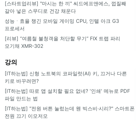
[스타트업리뷰] "마시는 한 끼" 씨드에프앤에스, 껍질째
갈아 넣은 스무디로 건강 채운다
성능ㆍ효율 챙긴 모바일 게이밍 CPU, 인텔 아크 G3
프로세서
[리뷰] “여름철 불청객을 처단할 무기” FIX 트랩 파리
모기채 XMR-302
강의
[IT하는법] 신형 노트북의 코파일럿(AI) 키, 끄거나 다른
키로 바꾸려면?
[IT하는법] 따로 앱 설치할 필요 없네? '인쇄' 메뉴로 PDF
파일 만드는 법
[IT하는법] "전원 버튼 눌렀는데 웬 빅스비·시리?" 스마트폰
전원 끄기 이모저모