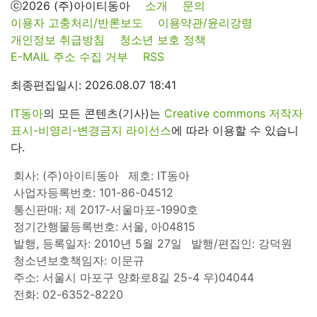
ⓒ2026 (주)아이티동아
소개
문의
이용자 고충처리/반론보도
이용약관/윤리강령
개인정보 취급방침
청소년 보호 정책
E-MAIL 주소 수집 거부
RSS
최종편집일시: 2026.08.07 18:41
IT동아
의 모든 콘텐츠(기사)는
Creative commons 저작자
표시-비영리-변경금지 라이선스
에 따라 이용할 수 있습니
다.
회사: (주)아이티동아
제호: IT동아
사업자등록번호: 101-86-04512
통신판매: 제 2017-서울마포-1990호
정기간행물등록번호: 서울, 아04815
발행, 등록일자: 2010년 5월 27일
발행/편집인: 강덕원
청소년보호책임자: 이문규
주소: 서울시 마포구 양화로8길 25-4 우)04044
전화: 02-6352-8220