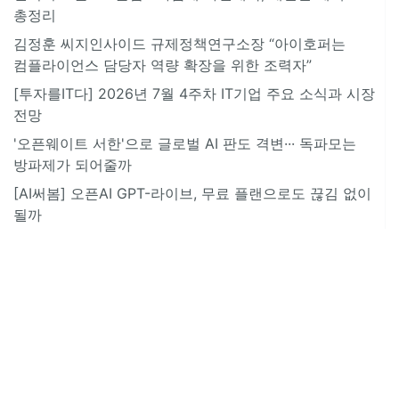
총정리
김정훈 씨지인사이드 규제정책연구소장 “아이호퍼는
컴플라이언스 담당자 역량 확장을 위한 조력자”
[투자를IT다] 2026년 7월 4주차 IT기업 주요 소식과 시장
전망
'오픈웨이트 서한'으로 글로벌 AI 판도 격변··· 독파모는
방파제가 되어줄까
[AI써봄] 오픈AI GPT-라이브, 무료 플랜으로도 끊김 없이
될까