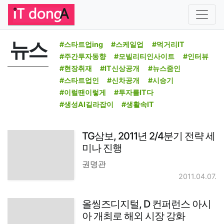
뉴스
#스타트업ing
#스케일업
#먹거리IT
#주간투자동향
#모빌리티인사이트
#인터뷰
#현장취재
#IT신상공개
#뉴스줌인
#스타트업인
#신차공개
#시승기
#이럴땐이렇게
#투자를IT다
#생성AI길라잡이
#생활속IT
TG삼보, 2011년 2/4분기 전략 세
미나 진행
권명관
2011.04.07.
올씽즈디지털, D 컨퍼런스 아시
아 개최로 해외 시장 강화