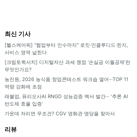
최신 기사
[헬스케어픽] "협업부터 인수까지" 로킷·인클루디드·힌지,
서비스 영역 넓힌다
[크립토퀵서치] 디지털자산 과세 쟁점 ‘손실금 이월공제’란
무엇인가요?
농진원, 2026 농식품 창업콘테스트 워크숍 열어···TOP 11
역량 강화에 초점
래블업, 퓨리오사AI RNGD 성능검증 백서 발간··· '추론 AI
반도체 효율 입증'
가운데 자리면 무조건? CGV 영화관 명당을 찾아서
리뷰