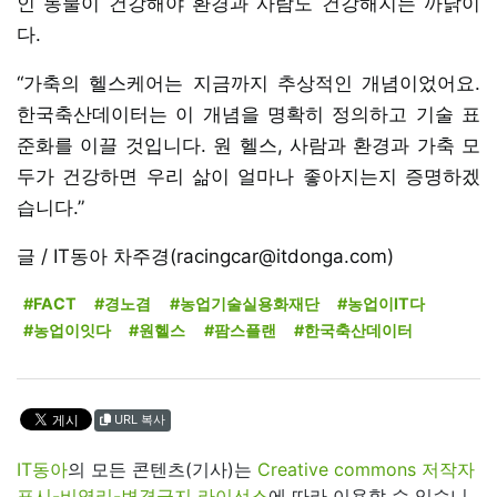
인 동물이 건강해야 환경과 사람도 건강해지는 까닭이
다.
“가축의 헬스케어는 지금까지 추상적인 개념이었어요.
한국축산데이터는 이 개념을 명확히 정의하고 기술 표
준화를 이끌 것입니다. 원 헬스, 사람과 환경과 가축 모
두가 건강하면 우리 삶이 얼마나 좋아지는지 증명하겠
습니다.”
글 / IT동아 차주경(racingcar@itdonga.com)
#FACT
#경노겸
#농업기술실용화재단
#농업이IT다
#농업이잇다
#원헬스
#팜스플랜
#한국축산데이터
URL 복사
IT동아
의 모든 콘텐츠(기사)는
Creative commons 저작자
표시-비영리-변경금지 라이선스
에 따라 이용할 수 있습니