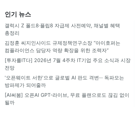
인기 뉴스
갤럭시 Z 폴드8·플립8 자급제 사전예약, 채널별 혜택
총정리
김정훈 씨지인사이드 규제정책연구소장 “아이호퍼는
컴플라이언스 담당자 역량 확장을 위한 조력자”
[투자를IT다] 2026년 7월 4주차 IT기업 주요 소식과 시장
전망
'오픈웨이트 서한'으로 글로벌 AI 판도 격변··· 독파모는
방파제가 되어줄까
[AI써봄] 오픈AI GPT-라이브, 무료 플랜으로도 끊김 없이
될까