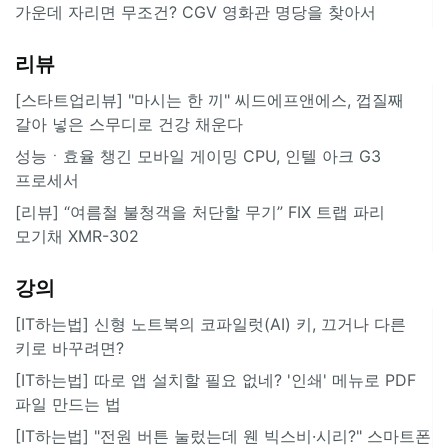
가운데 자리면 무조건? CGV 영화관 명당을 찾아서
리뷰
[스타트업리뷰] "마시는 한 끼" 씨드에프앤에스, 껍질째
갈아 넣은 스무디로 건강 채운다
성능ㆍ효율 챙긴 모바일 게이밍 CPU, 인텔 아크 G3
프로세서
[리뷰] “여름철 불청객을 처단할 무기” FIX 트랩 파리
모기채 XMR-302
강의
[IT하는법] 신형 노트북의 코파일럿(AI) 키, 끄거나 다른
키로 바꾸려면?
[IT하는법] 따로 앱 설치할 필요 없네? '인쇄' 메뉴로 PDF
파일 만드는 법
[IT하는법] "전원 버튼 눌렀는데 웬 빅스비·시리?" 스마트폰