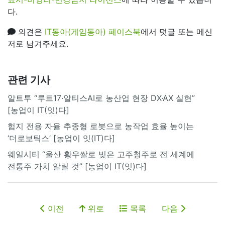
다.
의견은
IT동아(게임동아) 페이스북
에서 덧글 또는 메신
저로 남겨주세요.
관련 기사
알트투 “루트17·알티스AI로 농산업 현장 DX·AX 실현”
[농업이 IT(잇)다]
험지 전용 자율 추종형 로봇으로 농작업 효율 높이는
‘더로보틱스’ [농업이 잇(IT)다]
웨일시티 “울산 황우쌀로 빚은 고주청주로 전 세계에
전통주 가치 알릴 것” [농업이 IT(잇)다]
이전
위로
목록
다음