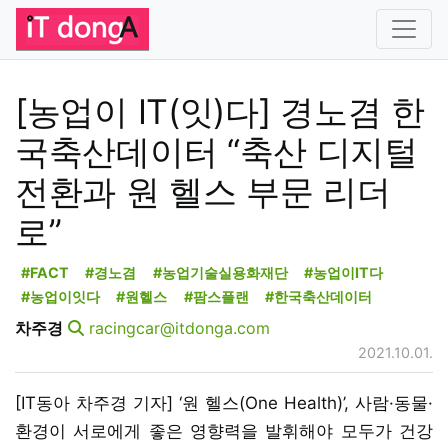
[농업이 IT(잇)다] 경노겸 한
국축산데이터 “축산 디지털
전환과 원 헬스 부문 리더
로”
#FACT
#경노겸
#농업기술실용화재단
#농업이IT다
#농업이잇다
#원헬스
#팜스플랜
#한국축산데이터
차주경
racingcar@itdonga.com
2021.10.01.
[IT동아 차주경 기자] ‘원 헬스(One Health)’, 사람·동물·
환경이 서로에게 좋은 영향력을 발휘해야 모두가 건강