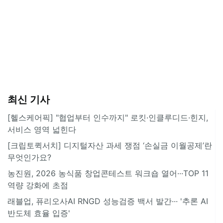
최신 기사
[헬스케어픽] "협업부터 인수까지" 로킷·인클루디드·힌지,
서비스 영역 넓힌다
[크립토퀵서치] 디지털자산 과세 쟁점 ‘손실금 이월공제’란
무엇인가요?
농진원, 2026 농식품 창업콘테스트 워크숍 열어···TOP 11
역량 강화에 초점
래블업, 퓨리오사AI RNGD 성능검증 백서 발간··· '추론 AI
반도체 효율 입증'