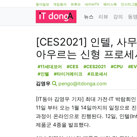
동아일보
게임동아
유튜브
네이버TV
페이스북
인스타그
뉴스
리뷰
강의
동
[CES2021] 인텔,
아우르는 신형 프로세
#11세대코어
#CES
#CES2021
#CPU
#EV
#인텔
#타이거레이크
#프로세서
김영우
pengo@itdonga.com
[IT동아 김영우 기자] 최대 가전·IT 박람회인 CES
11일 부터 오는 1월 14일까지의 일정으로 진
과정이 온라인으로 진행된다. 12일, 인텔(I
제품군 4종을 발표했다.