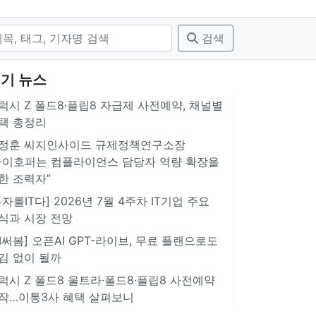
검색
기 뉴스
럭시 Z 폴드8·플립8 자급제 사전예약, 채널별
택 총정리
정훈 씨지인사이드 규제정책연구소장
아이호퍼는 컴플라이언스 담당자 역량 확장을
한 조력자”
투자를IT다] 2026년 7월 4주차 IT기업 주요
식과 시장 전망
AI써봄] 오픈AI GPT-라이브, 무료 플랜으로도
김 없이 될까
럭시 Z 폴드8 울트라·폴드8·플립8 사전예약
작…이통3사 혜택 살펴보니