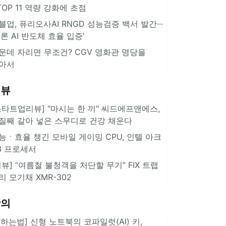
··TOP 11 역량 강화에 초점
블업, 퓨리오사AI RNGD 성능검증 백서 발간···
추론 AI 반도체 효율 입증'
운데 자리면 무조건? CGV 영화관 명당을
아서
리뷰
스타트업리뷰] "마시는 한 끼" 씨드에프앤에스,
질째 갈아 넣은 스무디로 건강 채운다
능ㆍ효율 챙긴 모바일 게이밍 CPU, 인텔 아크
3 프로세서
리뷰] “여름철 불청객을 처단할 무기” FIX 트랩
리 모기채 XMR-302
강의
IT하는법] 신형 노트북의 코파일럿(AI) 키,