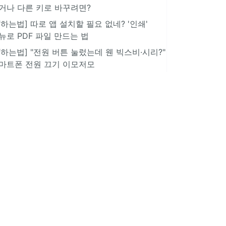
거나 다른 키로 바꾸려면?
IT하는법] 따로 앱 설치할 필요 없네? '인쇄'
뉴로 PDF 파일 만드는 법
IT하는법] "전원 버튼 눌렀는데 웬 빅스비·시리?"
마트폰 전원 끄기 이모저모