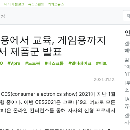
램
네이버 블로그
뉴스스탠드
카카오뉴스
영상
인
 사무용에서 교육, 게임용까지
갤
서 제품군 발표
혜
김
O
#Vpro
#노트북
#데스크톱
#엘더레이크
#이보
“
위
2021.01.12.
[
소
(consumer electronics show) 2021이 지난 1월
[
행 중이다. 이번 CES2021은 코로나19의 여파로 모든
끊
ntel)은 온라인 컨퍼런스를 통해 자사의 신형 프로세서
갤
시