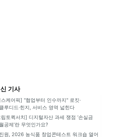
신 기사
헬스케어픽] "협업부터 인수까지" 로킷·
클루디드·힌지, 서비스 영역 넓힌다
크립토퀵서치] 디지털자산 과세 쟁점 ‘손실금
월공제’란 무엇인가요?
진원, 2026 농식품 창업콘테스트 워크숍 열어