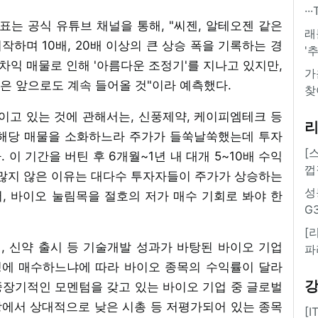
·
는 공식 유튜브 채널을 통해, "씨젠, 알테오젠 같은
래
하며 10배, 20배 이상의 큰 상승 폭을 기록하는 경
'
 차익 매물로 인해 '아름다운 조정기'를 지나고 있지만,
가
은 앞으로도 계속 들어올 것"이라 예측했다.
찾
이고 있는 것에 관해서는, 신풍제약, 케이피엠테크 등
 해당 매물을 소화하느라 주가가 들쑥날쑥했는데 투자
[
이 기간을 버틴 후 6개월~1년 내 대개 5~10배 수익
껍
 많지 않은 이유는 대다수 투자자들이 주가가 상승하는
성
, 바이오 눌림목을 절호의 저가 매수 기회로 봐야 한
G
[
, 신약 출시 등 기술개발 성과가 바탕된 바이오 기업
파
밍에 매수하느냐에 따라 바이오 종목의 수익률이 달라
중장기적인 모멘텀을 갖고 있는 바이오 기업 중 글로벌
에서 상대적으로 낮은 시총 등 저평가되어 있는 종목
[