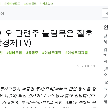
램
네이버 블로그
뉴스스탠드
카카오뉴스
영상
인
이오 관련주 눌림목은 절호
갤
상경제TV)
혜
김
젠
#알테오젠
#유망주
#이상우대표
#이상투자그룹
“
위
2020.10.19.
[
소
'
독
상투자그룹이 제공한 투자/주식/재테크 관련 정보를 정
주요 이슈와 최신 인사이트/뉴스 등과 함께 전달합니다.
[
끊
기대하며, 투자/주식/재테크 관련 정보와 견해는 본