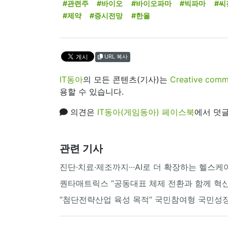
#관련주
#바이오
#바이오파마
#빅파마
#씨
#제약
#증시전망
#한올
URL 복사
IT동아
의 모든 콘텐츠(기사)는
Creative 
용할 수 있습니다.
의견은
IT동아(게임동아) 페이스북
에서 덧글
관련 기사
진단·치료·제조까지···AI로 더 확장하는 헬스
퀀타매트릭스 “공동대표 체제 전환과 함께 혁
“첨단전략산업 육성 목적” 국민참여형 국민성장