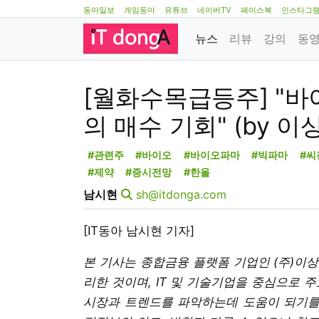
동아일보
게임동아
유튜브
네이버TV
페이스북
인스타그
뉴스
리뷰
강의
동
[월화수목급등주] "바
의 매수 기회" (by 이
#관련주
#바이오
#바이오파마
#빅파마
#씨
#제약
#증시전망
#한올
남시현
sh@itdonga.com
[IT동아 남시현 기자]
본 기사는 종합금융 플랫폼 기업인 (주)이
리한 것이며, IT 및 기술기업을 중심으로 
시장과 트렌드를 파악하는데 도움이 되기를 