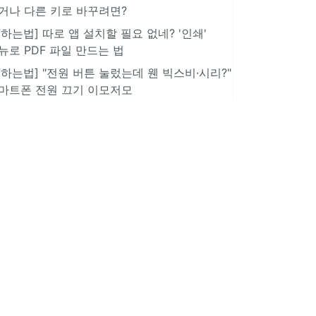
거나 다른 키로 바꾸려면?
IT하는법] 따로 앱 설치할 필요 없네? '인쇄'
뉴로 PDF 파일 만드는 법
IT하는법] "전원 버튼 눌렀는데 웬 빅스비·시리?"
마트폰 전원 끄기 이모저모