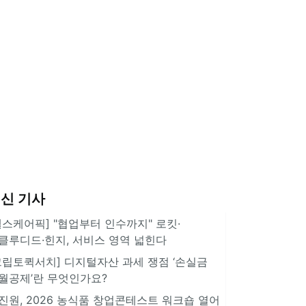
신 기사
헬스케어픽] "협업부터 인수까지" 로킷·
클루디드·힌지, 서비스 영역 넓힌다
크립토퀵서치] 디지털자산 과세 쟁점 ‘손실금
월공제’란 무엇인가요?
진원, 2026 농식품 창업콘테스트 워크숍 열어