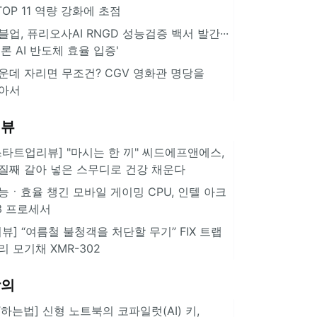
··TOP 11 역량 강화에 초점
블업, 퓨리오사AI RNGD 성능검증 백서 발간···
추론 AI 반도체 효율 입증'
운데 자리면 무조건? CGV 영화관 명당을
아서
리뷰
스타트업리뷰] "마시는 한 끼" 씨드에프앤에스,
질째 갈아 넣은 스무디로 건강 채운다
능ㆍ효율 챙긴 모바일 게이밍 CPU, 인텔 아크
3 프로세서
리뷰] “여름철 불청객을 처단할 무기” FIX 트랩
리 모기채 XMR-302
강의
IT하는법] 신형 노트북의 코파일럿(AI) 키,