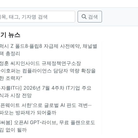
검색
기 뉴스
럭시 Z 폴드8·플립8 자급제 사전예약, 채널별
택 총정리
정훈 씨지인사이드 규제정책연구소장
아이호퍼는 컴플라이언스 담당자 역량 확장을
한 조력자”
투자를IT다] 2026년 7월 4주차 IT기업 주요
식과 시장 전망
오픈웨이트 서한'으로 글로벌 AI 판도 격변···
파모는 방파제가 되어줄까
AI써봄] 오픈AI GPT-라이브, 무료 플랜으로도
김 없이 될까