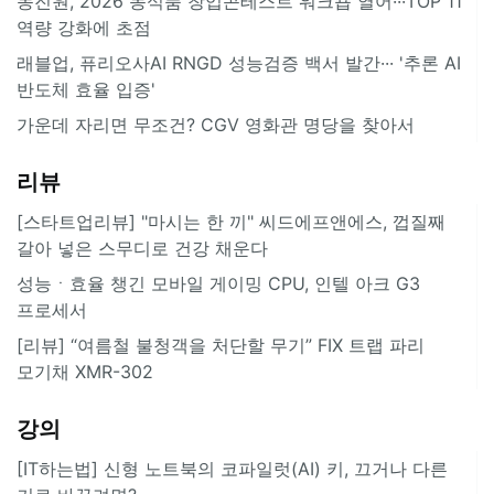
농진원, 2026 농식품 창업콘테스트 워크숍 열어···TOP 11
역량 강화에 초점
래블업, 퓨리오사AI RNGD 성능검증 백서 발간··· '추론 AI
반도체 효율 입증'
가운데 자리면 무조건? CGV 영화관 명당을 찾아서
리뷰
[스타트업리뷰] "마시는 한 끼" 씨드에프앤에스, 껍질째
갈아 넣은 스무디로 건강 채운다
성능ㆍ효율 챙긴 모바일 게이밍 CPU, 인텔 아크 G3
프로세서
[리뷰] “여름철 불청객을 처단할 무기” FIX 트랩 파리
모기채 XMR-302
강의
[IT하는법] 신형 노트북의 코파일럿(AI) 키, 끄거나 다른