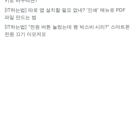
키로 바꾸려면?
[IT하는법] 따로 앱 설치할 필요 없네? '인쇄' 메뉴로 PDF
파일 만드는 법
[IT하는법] "전원 버튼 눌렀는데 웬 빅스비·시리?" 스마트폰
전원 끄기 이모저모