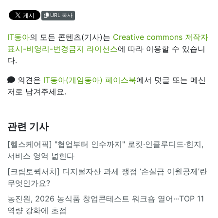
URL 복사
IT동아
의 모든 콘텐츠(기사)는
Creative commons 저작자
표시-비영리-변경금지 라이선스
에 따라 이용할 수 있습니
다.
의견은
IT동아(게임동아) 페이스북
에서 덧글 또는 메신
저로 남겨주세요.
관련 기사
[헬스케어픽] "협업부터 인수까지" 로킷·인클루디드·힌지,
서비스 영역 넓힌다
[크립토퀵서치] 디지털자산 과세 쟁점 ‘손실금 이월공제’란
무엇인가요?
농진원, 2026 농식품 창업콘테스트 워크숍 열어···TOP 11
역량 강화에 초점