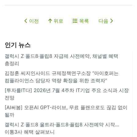
이전
위로
목록
다음
인기 뉴스
갤럭시 Z 폴드8·플립8 자급제 사전예약, 채널별 혜택
총정리
김정훈 씨지인사이드 규제정책연구소장 “아이호퍼는
컴플라이언스 담당자 역량 확장을 위한 조력자”
[투자를IT다] 2026년 7월 4주차 IT기업 주요 소식과 시장
전망
[AI써봄] 오픈AI GPT-라이브, 무료 플랜으로도 끊김 없이
될까
갤럭시 Z 폴드8 울트라·폴드8·플립8 사전예약 시작…
이통3사 혜택 살펴보니