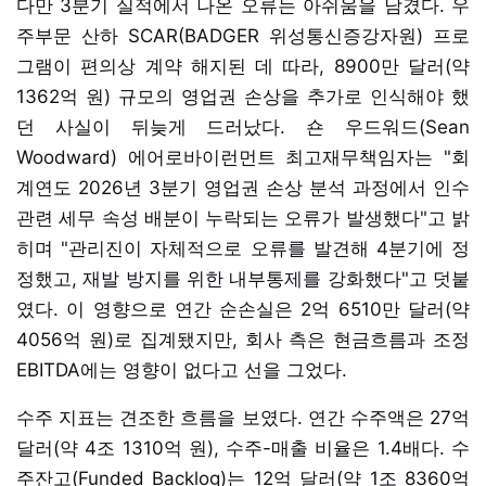
다만 3분기 실적에서 나온 오류는 아쉬움을 남겼다. 우
주부문 산하 SCAR(BADGER 위성통신증강자원) 프로
그램이 편의상 계약 해지된 데 따라, 8900만 달러(약
1362억 원) 규모의 영업권 손상을 추가로 인식해야 했
던 사실이 뒤늦게 드러났다. 숀 우드워드(Sean
Woodward) 에어로바이런먼트 최고재무책임자는 "회
계연도 2026년 3분기 영업권 손상 분석 과정에서 인수
관련 세무 속성 배분이 누락되는 오류가 발생했다"고 밝
히며 "관리진이 자체적으로 오류를 발견해 4분기에 정
정했고, 재발 방지를 위한 내부통제를 강화했다"고 덧붙
였다. 이 영향으로 연간 순손실은 2억 6510만 달러(약
4056억 원)로 집계됐지만, 회사 측은 현금흐름과 조정
EBITDA에는 영향이 없다고 선을 그었다.
수주 지표는 견조한 흐름을 보였다. 연간 수주액은 27억
달러(약 4조 1310억 원), 수주-매출 비율은 1.4배다. 수
주잔고(Funded Backlog)는 12억 달러(약 1조 8360억