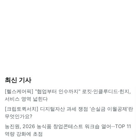
최신 기사
[헬스케어픽] "협업부터 인수까지" 로킷·인클루디드·힌지,
서비스 영역 넓힌다
[크립토퀵서치] 디지털자산 과세 쟁점 ‘손실금 이월공제’란
무엇인가요?
농진원, 2026 농식품 창업콘테스트 워크숍 열어···TOP 11
역량 강화에 초점