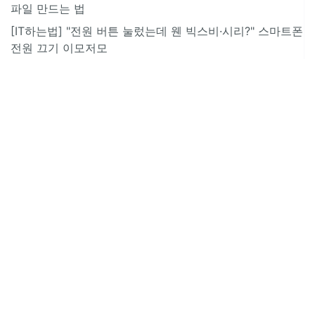
파일 만드는 법
[IT하는법] "전원 버튼 눌렀는데 웬 빅스비·시리?" 스마트폰
전원 끄기 이모저모