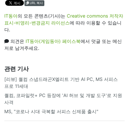
URL 복사
IT동아
의 모든 콘텐츠(기사)는
Creative commons 저작자
표시-비영리-변경금지 라이선스
에 따라 이용할 수 있습니
다.
의견은
IT동아(게임동아) 페이스북
에서 덧글 또는 메신
저로 남겨주세요.
관련 기사
[리뷰] 퀄컴 스냅드래곤X엘리트 기반 AI PC, MS 서피스
프로 11세대
퀄컴, 코파일럿+ PC 등장에 'AI 허브 및 개발 도구'로 지원
사격
MS, "코로나 시대 극복할 서피스 신제품 출시"