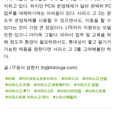
지하고 있다. 하지만 PC와 운영체제가 달라 완벽히 PC
업무를 대체하기에는 아쉬움이 있다. 서피스 고 2는 윈
도우 운영체제를 사용할 수 있으면서도, 이동을 할 수
있다는 것이 가장 큰 장점이다. LTE까지 지원되는 모델
또한 있으니 더더욱 그렇다. 따라서 업무 및 교육을 위
해 윈도우 환경이 필요하면서도, 휴대성이 좋고 필기가
가능한 제품을 원한다면 서피스 고 2를 고려해볼만 하
다.
글 / IT동아 장현지 (hj@itdonga.com)
#리뷰
#마이크포소프트서피스
#서피스고
#서피스고 단점
#서피스고 리뷰
#서피스고 에듀패키지
#서피스고 장점
#서피스고 후기
#서피스고2
#서피스라인업
#서피스프로
#서피스프로 서피스고 차이
#스피스패밀리