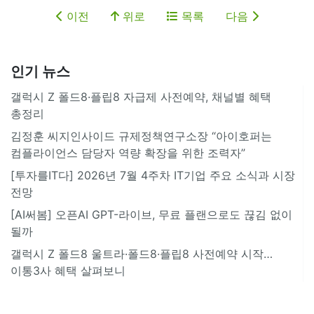
이전
위로
목록
다음
인기 뉴스
갤럭시 Z 폴드8·플립8 자급제 사전예약, 채널별 혜택
총정리
김정훈 씨지인사이드 규제정책연구소장 “아이호퍼는
컴플라이언스 담당자 역량 확장을 위한 조력자”
[투자를IT다] 2026년 7월 4주차 IT기업 주요 소식과 시장
전망
[AI써봄] 오픈AI GPT-라이브, 무료 플랜으로도 끊김 없이
될까
갤럭시 Z 폴드8 울트라·폴드8·플립8 사전예약 시작…
이통3사 혜택 살펴보니