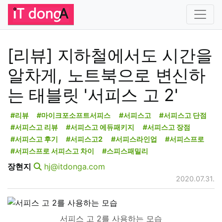
[리뷰] 지하철에서도 시간을
알차게, 노트북으로 변신하
는 태블릿 '서피스 고 2'
#리뷰
#마이크포소프트서피스
#서피스고
#서피스고 단점
#서피스고 리뷰
#서피스고 에듀패키지
#서피스고 장점
#서피스고 후기
#서피스고2
#서피스라인업
#서피스프로
#서피스프로 서피스고 차이
#스피스패밀리
장현지
hj@itdonga.com
2020.07.31.
서피스 고 2를 사용하는 모습