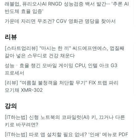
래블업, 퓨리오사AI RNGD 성능검증 백서 발간··· '추론 AI
반도체 효율 입증'
가운데 자리면 무조건? CGV 영화관 명당을 찾아서
리뷰
[스타트업리뷰] "마시는 한 끼" 씨드에프앤에스, 껍질째
갈아 넣은 스무디로 건강 채운다
성능ㆍ효율 챙긴 모바일 게이밍 CPU, 인텔 아크 G3
프로세서
[리뷰] “여름철 불청객을 처단할 무기” FIX 트랩 파리
모기채 XMR-302
강의
[IT하는법] 신형 노트북의 코파일럿(AI) 키, 끄거나 다른
키로 바꾸려면?
[IT하는법] 따로 앱 설치할 필요 없네? '인쇄' 메뉴로 PDF