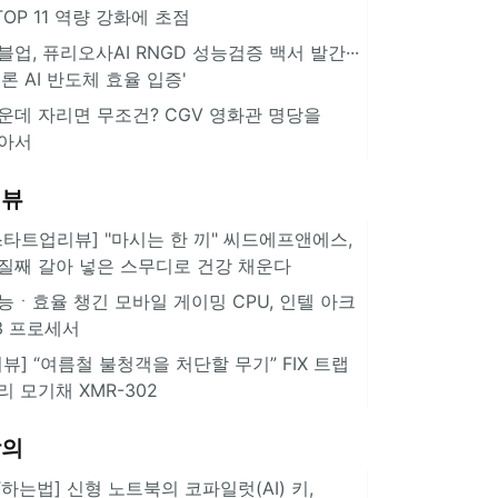
··TOP 11 역량 강화에 초점
블업, 퓨리오사AI RNGD 성능검증 백서 발간···
추론 AI 반도체 효율 입증'
운데 자리면 무조건? CGV 영화관 명당을
아서
리뷰
스타트업리뷰] "마시는 한 끼" 씨드에프앤에스,
질째 갈아 넣은 스무디로 건강 채운다
능ㆍ효율 챙긴 모바일 게이밍 CPU, 인텔 아크
3 프로세서
리뷰] “여름철 불청객을 처단할 무기” FIX 트랩
리 모기채 XMR-302
강의
IT하는법] 신형 노트북의 코파일럿(AI) 키,