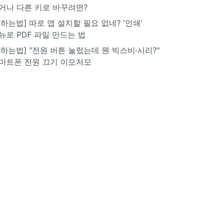
거나 다른 키로 바꾸려면?
IT하는법] 따로 앱 설치할 필요 없네? '인쇄'
뉴로 PDF 파일 만드는 법
IT하는법] "전원 버튼 눌렀는데 웬 빅스비·시리?"
마트폰 전원 끄기 이모저모