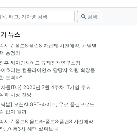
검색
기 뉴스
럭시 Z 폴드8·플립8 자급제 사전예약, 채널별
택 총정리
정훈 씨지인사이드 규제정책연구소장
아이호퍼는 컴플라이언스 담당자 역량 확장을
한 조력자”
투자를IT다] 2026년 7월 4주차 IT기업 주요
식과 시장 전망
AI써봄] 오픈AI GPT-라이브, 무료 플랜으로도
김 없이 될까
럭시 Z 폴드8 울트라·폴드8·플립8 사전예약
작…이통3사 혜택 살펴보니