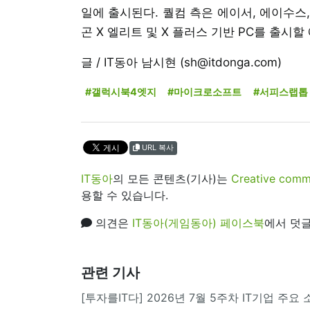
일에 출시된다. 퀄컴 측은 에이서, 에이수스, 
곤 X 엘리트 및 X 플러스 기반 PC를 출시
글 / IT동아 남시현 (sh@itdonga.com)
#갤럭시북4엣지
#마이크로소프트
#서피스랩톱
URL 복사
IT동아
의 모든 콘텐츠(기사)는
Creative 
용할 수 있습니다.
의견은
IT동아(게임동아) 페이스북
에서 덧글
관련 기사
[투자를IT다] 2026년 7월 5주차 IT기업 주요