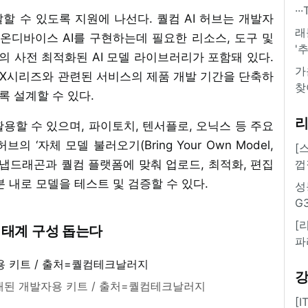
·
발할 수 있도록 지원에 나선다. 퀄컴 AI 허브는 개발자
래
온디바이스 AI를 구현하는데 필요한 리소스, 도구 및
'
의 사전 최적화된 AI 모델 라이브러리가 포함돼 있다.
가
 X시리즈와 관련된 서비스의 제품 개발 기간을 단축하
찾
록 설계할 수 있다.
활용할 수 있으며, 파이토치, 텐서플로, 오닉스 등 주요
 ‘자체 모델 불러오기(Bring Your Own Model,
[
 스냅드래곤과 퀄컴 플랫폼에 맞춰 업로드, 최적화, 편집
껍
분 내로 모델을 테스트 및 검증할 수 있다.
성
G
[
생태계 구성 돕는다
파
재된 개발자용 키트 / 출처=퀄컴테크날러지
[