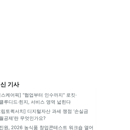
신 기사
헬스케어픽] "협업부터 인수까지" 로킷·
클루디드·힌지, 서비스 영역 넓힌다
크립토퀵서치] 디지털자산 과세 쟁점 ‘손실금
월공제’란 무엇인가요?
진원, 2026 농식품 창업콘테스트 워크숍 열어