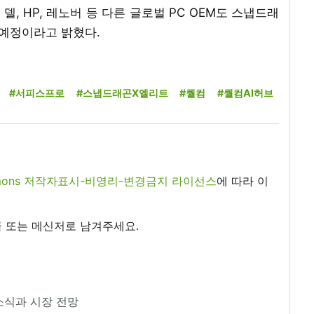
델, HP, 레노버 등 다른 글로벌 PC OEM도 스냅드래
할 예정이라고 밝혔다.
#서피스프로
#스냅드래곤X엘리트
#퀄컴
#퀄컴AI허브
commons 저작자표시-비영리-변경금지 라이선스
에 따라 이
 또는 메신저로 남겨주세요.
 소식과 시장 전망