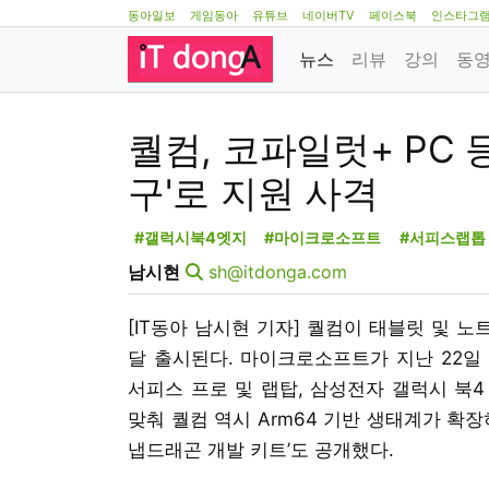
동아일보
게임동아
유튜브
네이버TV
페이스북
인스타그
뉴스
리뷰
강의
동
퀄컴, 코파일럿+ PC 등
구'로 지원 사격
#갤럭시북4엣지
#마이크로소프트
#서피스랩톱
남시현
sh@itdonga.com
[IT동아 남시현 기자] 퀄컴이 태블릿 및 
달 출시된다. 마이크로소프트가 지난 22일
서피스 프로 및 랩탑, 삼성전자 갤럭시 북4
맞춰 퀄컴 역시 Arm64 기반 생태계가 확장
냅드래곤 개발 키트’도 공개했다.