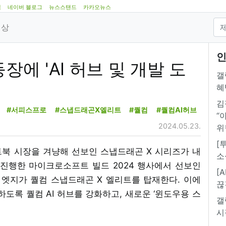
램
네이버 블로그
뉴스스탠드
카카오뉴스
영상
인
장에 'AI 허브 및 개발 도
갤
혜
김
#서피스프로
#스냅드래곤X엘리트
#퀄컴
#퀄컴AI허브
“
2024.05.23.
위
[
노트북 시장을 겨냥해 선보인 스냅드래곤 X 시리즈가 내
소
 진행한 마이크로소프트 빌드 2024 행사에서 선보인
[
 엣지가 퀄컴 스냅드래곤 X 엘리트를 탑재한다. 이에
끊
하도록 퀄컴 AI 허브를 강화하고, 새로운 ‘윈도우용 스
갤
시