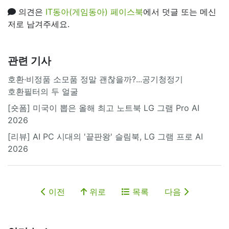
의견은
IT동아(게임동아) 페이스북
에서 덧글 또는 메신
저로 남겨주세요.
관련 기사
호환·비정품 소모품 정말 괜찮을까?...공기청정기
호환필터의 두 얼굴
[숏폼] 미국이 뽑은 올해 최고 노트북 LG 그램 Pro AI
2026
[리뷰] AI PC 시대의 '끝판왕' 슬림북, LG 그램 프로 AI
2026
이전
위로
목록
다음