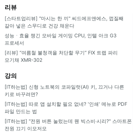
리뷰
[스타트업리뷰] "마시는 한 끼" 씨드에프앤에스, 껍질째
갈아 넣은 스무디로 건강 채운다
성능ㆍ효율 챙긴 모바일 게이밍 CPU, 인텔 아크 G3
프로세서
[리뷰] “여름철 불청객을 처단할 무기” FIX 트랩 파리
모기채 XMR-302
강의
[IT하는법] 신형 노트북의 코파일럿(AI) 키, 끄거나 다른
키로 바꾸려면?
[IT하는법] 따로 앱 설치할 필요 없네? '인쇄' 메뉴로 PDF
파일 만드는 법
[IT하는법] "전원 버튼 눌렀는데 웬 빅스비·시리?" 스마트폰
전원 끄기 이모저모