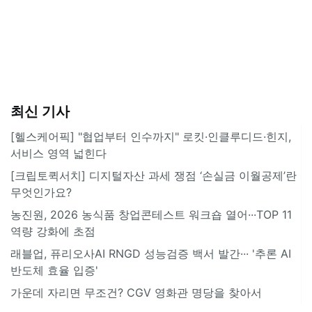
최신 기사
[헬스케어픽] "협업부터 인수까지" 로킷·인클루디드·힌지,
서비스 영역 넓힌다
[크립토퀵서치] 디지털자산 과세 쟁점 ‘손실금 이월공제’란
무엇인가요?
농진원, 2026 농식품 창업콘테스트 워크숍 열어···TOP 11
역량 강화에 초점
래블업, 퓨리오사AI RNGD 성능검증 백서 발간··· '추론 AI
반도체 효율 입증'
가운데 자리면 무조건? CGV 영화관 명당을 찾아서