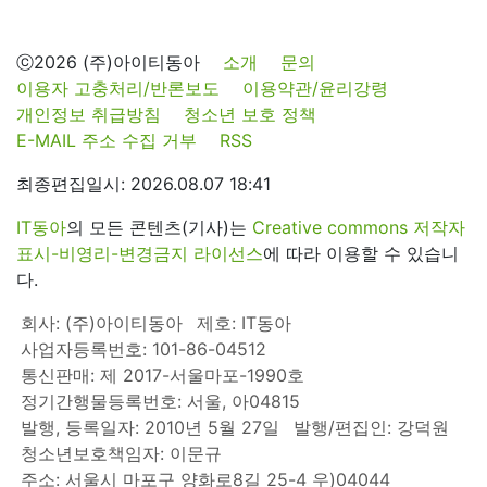
ⓒ2026 (주)아이티동아
소개
문의
이용자 고충처리/반론보도
이용약관/윤리강령
개인정보 취급방침
청소년 보호 정책
E-MAIL 주소 수집 거부
RSS
최종편집일시: 2026.08.07 18:41
IT동아
의 모든 콘텐츠(기사)는
Creative commons 저작자
표시-비영리-변경금지 라이선스
에 따라 이용할 수 있습니
다.
회사: (주)아이티동아
제호: IT동아
사업자등록번호: 101-86-04512
통신판매: 제 2017-서울마포-1990호
정기간행물등록번호: 서울, 아04815
발행, 등록일자: 2010년 5월 27일
발행/편집인: 강덕원
청소년보호책임자: 이문규
주소: 서울시 마포구 양화로8길 25-4 우)04044