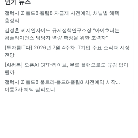
인기 뉴스
갤럭시 Z 폴드8·플립8 자급제 사전예약, 채널별 혜택
총정리
김정훈 씨지인사이드 규제정책연구소장 “아이호퍼는
컴플라이언스 담당자 역량 확장을 위한 조력자”
[투자를IT다] 2026년 7월 4주차 IT기업 주요 소식과 시장
전망
[AI써봄] 오픈AI GPT-라이브, 무료 플랜으로도 끊김 없이
될까
갤럭시 Z 폴드8 울트라·폴드8·플립8 사전예약 시작…
이통3사 혜택 살펴보니