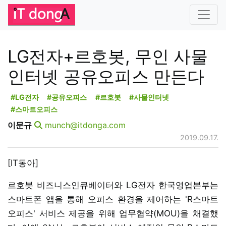
LG전자+르호봇, 무인 사물
인터넷 공유오피스 만든다
#LG전자
#공유오피스
#르호봇
#사물인터넷
#스마트오피스
이문규
munch@itdonga.com
2019.09.17.
[IT동아]
르호봇 비즈니스인큐베이터와 LG전자 한국영업본부는
스마트폰 앱을 통해 오피스 환경을 제어하는 'R스마트
오피스' 서비스 제공을 위해 업무협약(MOU)을 채결했