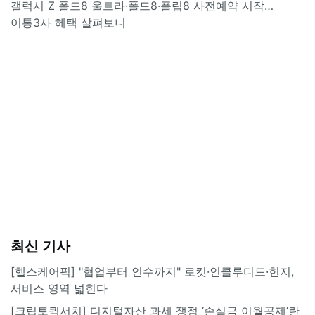
갤럭시 Z 폴드8 울트라·폴드8·플립8 사전예약 시작…
이통3사 혜택 살펴보니
최신 기사
[헬스케어픽] "협업부터 인수까지" 로킷·인클루디드·힌지,
서비스 영역 넓힌다
[크립토퀵서치] 디지털자산 과세 쟁점 ‘손실금 이월공제’란