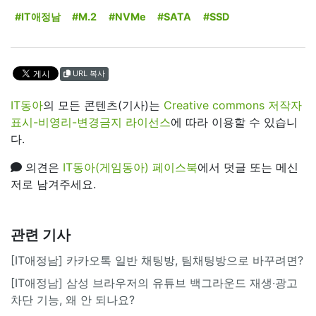
#IT애정남
#M.2
#NVMe
#SATA
#SSD
URL 복사
IT동아
의 모든 콘텐츠(기사)는
Creative commons 저작자
표시-비영리-변경금지 라이선스
에 따라 이용할 수 있습니
다.
의견은
IT동아(게임동아) 페이스북
에서 덧글 또는 메신
저로 남겨주세요.
관련 기사
[IT애정남] 카카오톡 일반 채팅방, 팀채팅방으로 바꾸려면?
[IT애정남] 삼성 브라우저의 유튜브 백그라운드 재생·광고
차단 기능, 왜 안 되나요?