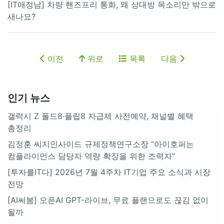
[IT애정남] 차량 핸즈프리 통화, 왜 상대방 목소리만 밖으로
새나요?
이전
위로
목록
다음
인기 뉴스
갤럭시 Z 폴드8·플립8 자급제 사전예약, 채널별 혜택
총정리
김정훈 씨지인사이드 규제정책연구소장 “아이호퍼는
컴플라이언스 담당자 역량 확장을 위한 조력자”
[투자를IT다] 2026년 7월 4주차 IT기업 주요 소식과 시장
전망
[AI써봄] 오픈AI GPT-라이브, 무료 플랜으로도 끊김 없이
될까