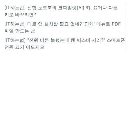
[IT하는법] 신형 노트북의 코파일럿(AI) 키, 끄거나 다른
키로 바꾸려면?
[IT하는법] 따로 앱 설치할 필요 없네? '인쇄' 메뉴로 PDF
파일 만드는 법
[IT하는법] "전원 버튼 눌렀는데 웬 빅스비·시리?" 스마트폰
전원 끄기 이모저모