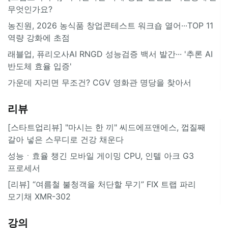
무엇인가요?
농진원, 2026 농식품 창업콘테스트 워크숍 열어···TOP 11
역량 강화에 초점
래블업, 퓨리오사AI RNGD 성능검증 백서 발간··· '추론 AI
반도체 효율 입증'
가운데 자리면 무조건? CGV 영화관 명당을 찾아서
리뷰
[스타트업리뷰] "마시는 한 끼" 씨드에프앤에스, 껍질째
갈아 넣은 스무디로 건강 채운다
성능ㆍ효율 챙긴 모바일 게이밍 CPU, 인텔 아크 G3
프로세서
[리뷰] “여름철 불청객을 처단할 무기” FIX 트랩 파리
모기채 XMR-302
강의