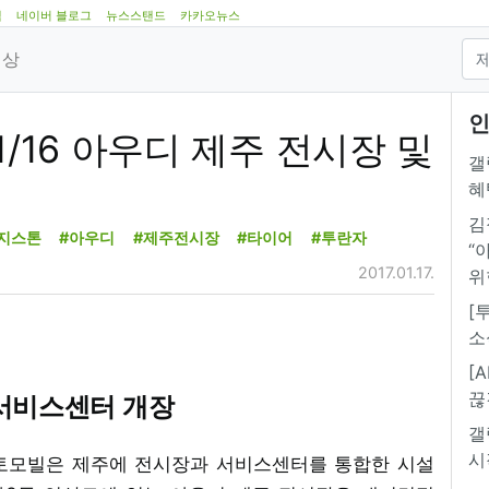
램
네이버 블로그
뉴스스탠드
카카오뉴스
영상
인
1/16 아우디 제주 전시장 및
갤
혜
김
지스톤
#아우디
#제주전시장
#타이어
#투란자
“
2017.01.17.
위
[
소
[
끊
 서비스센터 개장
갤
시
토모빌은 제주에 전시장과 서비스센터를 통합한 시설