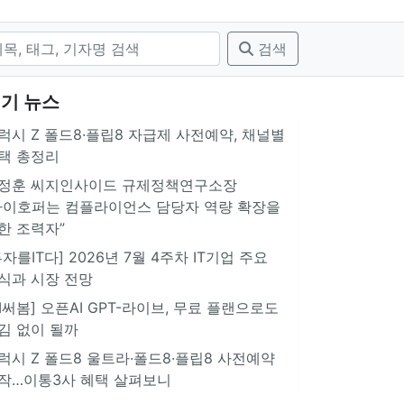
검색
기 뉴스
럭시 Z 폴드8·플립8 자급제 사전예약, 채널별
택 총정리
정훈 씨지인사이드 규제정책연구소장
아이호퍼는 컴플라이언스 담당자 역량 확장을
한 조력자”
투자를IT다] 2026년 7월 4주차 IT기업 주요
식과 시장 전망
AI써봄] 오픈AI GPT-라이브, 무료 플랜으로도
김 없이 될까
럭시 Z 폴드8 울트라·폴드8·플립8 사전예약
작…이통3사 혜택 살펴보니