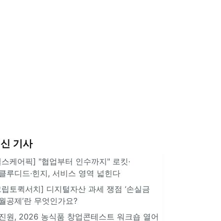
신 기사
헬스케어픽] "협업부터 인수까지" 로킷·
클루디드·힌지, 서비스 영역 넓힌다
크립토퀵서치] 디지털자산 과세 쟁점 ‘손실금
월공제’란 무엇인가요?
진원, 2026 농식품 창업콘테스트 워크숍 열어