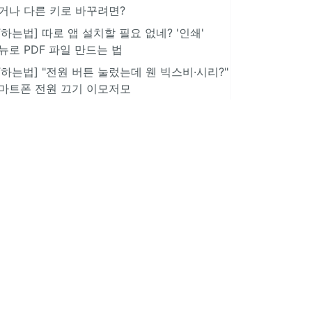
거나 다른 키로 바꾸려면?
IT하는법] 따로 앱 설치할 필요 없네? '인쇄'
뉴로 PDF 파일 만드는 법
IT하는법] "전원 버튼 눌렀는데 웬 빅스비·시리?"
마트폰 전원 끄기 이모저모