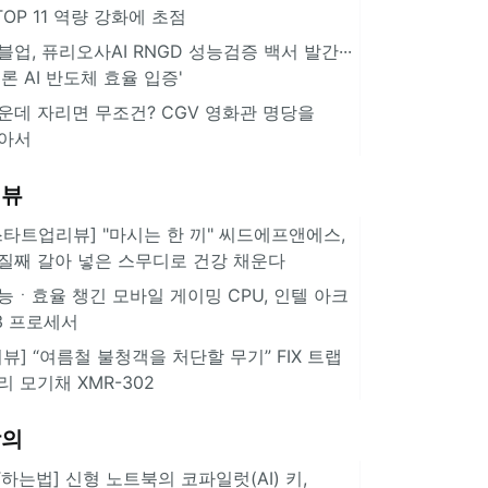
··TOP 11 역량 강화에 초점
블업, 퓨리오사AI RNGD 성능검증 백서 발간···
추론 AI 반도체 효율 입증'
운데 자리면 무조건? CGV 영화관 명당을
아서
리뷰
스타트업리뷰] "마시는 한 끼" 씨드에프앤에스,
질째 갈아 넣은 스무디로 건강 채운다
능ㆍ효율 챙긴 모바일 게이밍 CPU, 인텔 아크
3 프로세서
리뷰] “여름철 불청객을 처단할 무기” FIX 트랩
리 모기채 XMR-302
강의
IT하는법] 신형 노트북의 코파일럿(AI) 키,