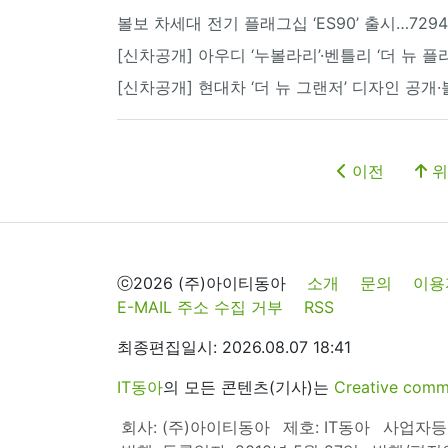
볼보 차세대 전기 플래그십 ‘ES90’ 출시…729
[신차공개] 아우디 ‘누볼라리’·벤틀리 ‘더 뉴 플
[신차공개] 현대차 ‘더 뉴 그랜저’ 디자인 공개·
이전
위
ⓒ2026 (주)아이티동아
소개
문의
이용
E-MAIL 주소 수집 거부
RSS
최종편집일시: 2026.08.07 18:41
IT동아
의 모든 콘텐츠(기사)는
Creative 
회사: (주)아이티동아
제호: IT동아
사업자등록번