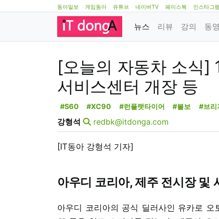
동아일보
게임동아
유튜브
네이버TV
페이스북
인스타그
뉴스
리뷰
강의
동
[오늘의 자동차 소식] 
서비스센터 개장 등
#S60
#XC90
#런플랫타이어
#볼보
#브리
강형석
redbk@itdonga.com
[IT동아 강형석 기자]
아우디 코리아, 제주 전시장 및
아우디 코리아의 공식 딜러사인 유카로 오