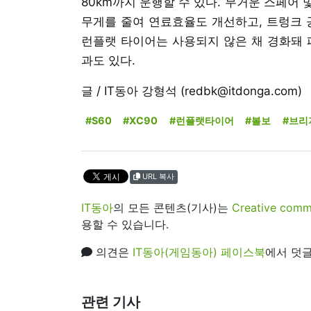
80km까지 운행할 수 있다. 무거운 스페어
무게를 줄여 연료효율도 개선하고, 트렁크 
런플랫 타이어는 사용되지 않은 채 경화돼
과도 있다.
글 / IT동아 강형석 (redbk@itdonga.com)
#S60
#XC90
#런플랫타이어
#볼보
#브리
URL 복사
IT동아
의 모든 콘텐츠(기사)는
Creative 
용할 수 있습니다.
의견은
IT동아(게임동아) 페이스북
에서 덧글
관련 기사