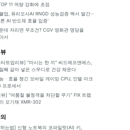
··TOP 11 역량 강화에 초점
블업, 퓨리오사AI RNGD 성능검증 백서 발간···
추론 AI 반도체 효율 입증'
운데 자리면 무조건? CGV 영화관 명당을
아서
리뷰
스타트업리뷰] "마시는 한 끼" 씨드에프앤에스,
질째 갈아 넣은 스무디로 건강 채운다
능ㆍ효율 챙긴 모바일 게이밍 CPU, 인텔 아크
3 프로세서
리뷰] “여름철 불청객을 처단할 무기” FIX 트랩
리 모기채 XMR-302
강의
IT하는법] 신형 노트북의 코파일럿(AI) 키,