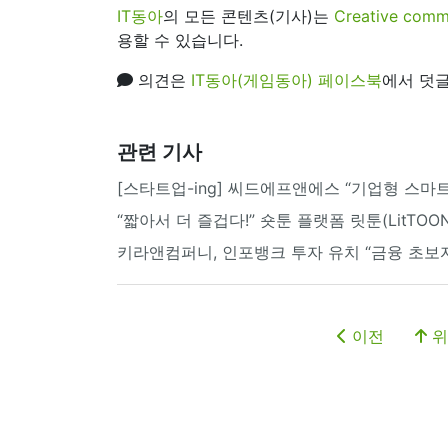
IT동아
의 모든 콘텐츠(기사)는
Creative 
용할 수 있습니다.
의견은
IT동아(게임동아) 페이스북
에서 덧글
관련 기사
[스타트업-ing] 씨드에프앤에스 “기업형 스마
“짧아서 더 즐겁다!” 숏툰 플랫폼 릿툰(LitTOON
키라앤컴퍼니, 인포뱅크 투자 유치 “금융 초보
이전
위