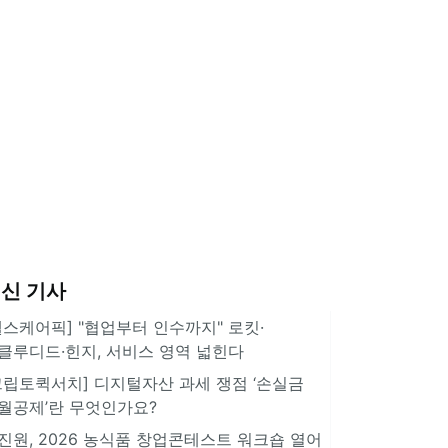
신 기사
헬스케어픽] "협업부터 인수까지" 로킷·
클루디드·힌지, 서비스 영역 넓힌다
크립토퀵서치] 디지털자산 과세 쟁점 ‘손실금
월공제’란 무엇인가요?
진원, 2026 농식품 창업콘테스트 워크숍 열어