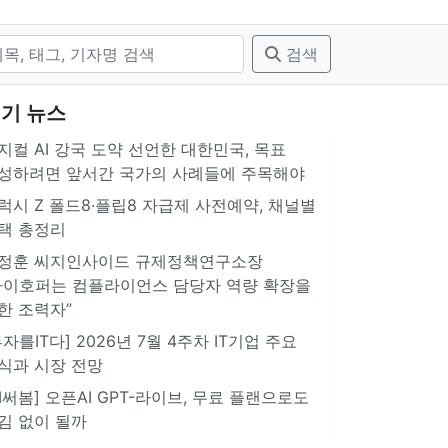
검색
기 뉴스
지컬 AI 강국 도약 선언한 대한민국, 목표
성하려면 앞서간 국가의 사례들에 주목해야
럭시 Z 폴드8·플립8 자급제 사전예약, 채널별
택 총정리
정훈 씨지인사이드 규제정책연구소장
아이호퍼는 컴플라이언스 담당자 역량 확장을
한 조력자”
투자를IT다] 2026년 7월 4주차 IT기업 주요
식과 시장 전망
AI써봄] 오픈AI GPT-라이브, 무료 플랜으로도
김 없이 될까