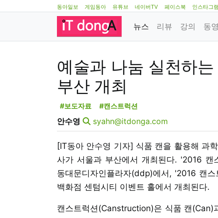
동아일보
게임동아
유튜브
네이버TV
페이스북
인스타그
뉴스
리뷰
강의
동
예술과 나눔 실천하는 '
부산 개최
#보도자료
#캔스트럭션
안수영
syahn@itdonga.com
[IT동아 안수영 기자] 식품 캔을 활용해 과학적
사가 서울과 부산에서 개최된다. '2016 캔
동대문디자인플라자(ddp)에서, '2016 캔
백화점 센텀시티 이벤트 홀에서 개최된다.
캔스트럭션(Canstruction)은 식품 캔(Can)