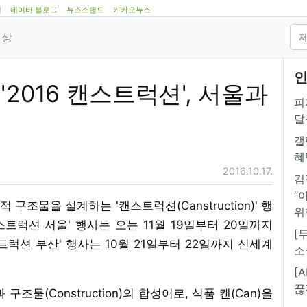
램
네이버 블로그
뉴스스탠드
카카오뉴스
영상
인
2016 캔스트럭션', 서울과
피
달
갤
혜
2016.10.17.
김
“
 구조물을 설계하는 '캔스트럭션(Canstruction)' 행
위
스트럭션 서울' 행사는 오는 11월 19일부터 20일까지
[
스트럭션 부산' 행사는 10월 21일부터 22일까지 신세계
소
[
끊
과 구조물(Construction)의 합성어로, 식품 캔(Can)을