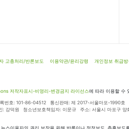
자 고충처리/반론보도
이용약관/윤리강령
개인정보 취급방
commons 저작자표시-비영리-변경금지 라이선스
에 따라 이용할 수 
호: 101-86-04512
통신판매: 제 2017-서울마포-1990호
인: 강덕원
청소년보호책임자: 이문규
주소: 서울시 마포구 양화로
 뉴스이용자의 권리 보장을 위해 반론이나 정정보도, 추후보도를