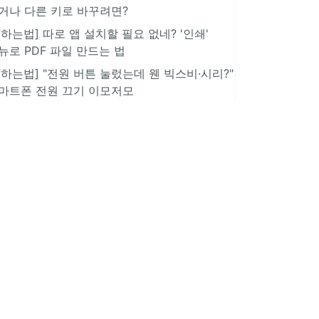
거나 다른 키로 바꾸려면?
IT하는법] 따로 앱 설치할 필요 없네? '인쇄'
뉴로 PDF 파일 만드는 법
IT하는법] "전원 버튼 눌렀는데 웬 빅스비·시리?"
마트폰 전원 끄기 이모저모