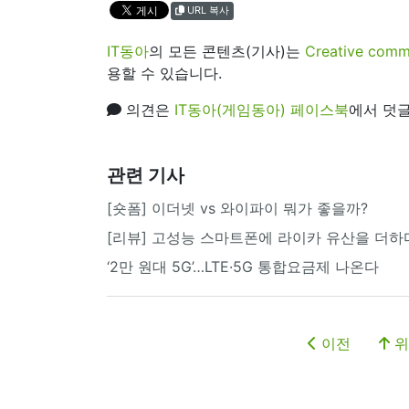
URL 복사
IT동아
의 모든 콘텐츠(기사)는
Creative 
용할 수 있습니다.
의견은
IT동아(게임동아) 페이스북
에서 덧글
관련 기사
[숏폼] 이더넷 vs 와이파이 뭐가 좋을까?
[리뷰] 고성능 스마트폰에 라이카 유산을 더하다
‘2만 원대 5G’…LTE·5G 통합요금제 나온다
이전
위