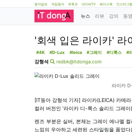
동아일보
게임동아
유튜브
네이버TV
페이스북
인스타그
뉴스
리뷰
강의
동
'회색 입은 라이카' 라
#4K
#D-Lux
#leica
#그레이
#디룩스
#
강형석
redbk@itdonga.com
라이카 D
[IT동아 강형석 기자] 라이카(LEICA) 카
컬러 버전인 '라이카 디-룩스 솔리드 그레이(sol
렌즈 부분은 실버, 본체는 그레이 에나멜 컬
느낌의 우아하고 세련된 스타일링을 품었다는