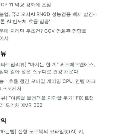
··TOP 11 역량 강화에 초점
블업, 퓨리오사AI RNGD 성능검증 백서 발간···
추론 AI 반도체 효율 입증'
운데 자리면 무조건? CGV 영화관 명당을
아서
리뷰
스타트업리뷰] "마시는 한 끼" 씨드에프앤에스,
질째 갈아 넣은 스무디로 건강 채운다
능ㆍ효율 챙긴 모바일 게이밍 CPU, 인텔 아크
3 프로세서
리뷰] “여름철 불청객을 처단할 무기” FIX 트랩
리 모기채 XMR-302
강의
IT하는법] 신형 노트북의 코파일럿(AI) 키,