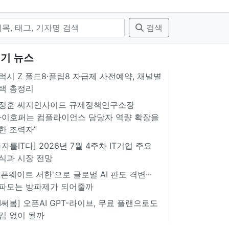
검색
기 뉴스
럭시 Z 폴드8·플립8 자급제 사전예약, 채널별
택 총정리
정훈 씨지인사이드 규제정책연구소장
아이호퍼는 컴플라이언스 담당자 역량 확장을
한 조력자”
투자를IT다] 2026년 7월 4주차 IT기업 주요
식과 시장 전망
오픈웨이트 서한'으로 글로벌 AI 판도 격변···
파모는 방파제가 되어줄까
AI써봄] 오픈AI GPT-라이브, 무료 플랜으로도
김 없이 될까