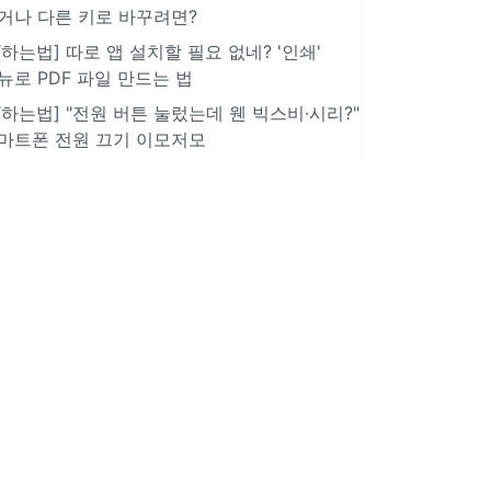
거나 다른 키로 바꾸려면?
IT하는법] 따로 앱 설치할 필요 없네? '인쇄'
뉴로 PDF 파일 만드는 법
IT하는법] "전원 버튼 눌렀는데 웬 빅스비·시리?"
마트폰 전원 끄기 이모저모