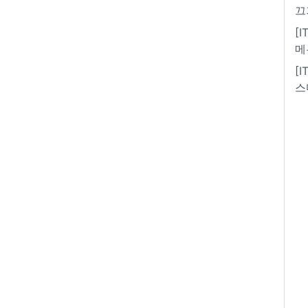
끄
[
메
[
스