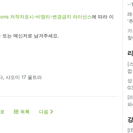
·
래
commons 저작자표시-비영리-변경금지 라이선스
에 따라 이
'
가
 또는 메신저로 남겨주세요.
찾
[
껍
, 샤오미 17 울트라
성
G
[
파
로
목록
다음
[