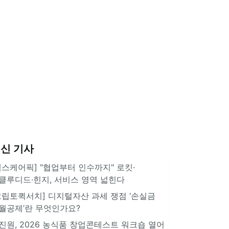
신 기사
헬스케어픽] "협업부터 인수까지" 로킷·
클루디드·힌지, 서비스 영역 넓힌다
크립토퀵서치] 디지털자산 과세 쟁점 ‘손실금
월공제’란 무엇인가요?
진원, 2026 농식품 창업콘테스트 워크숍 열어