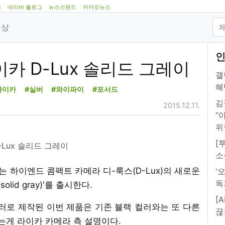
램
네이버 블로그
뉴스스탠드
카카오뉴스
영상
인
이카 D-Lux 솔리드 그레이
갤
혜
라이카
#실버
#와이파이
#포서드
김
2015.12.11.
“
위
[
-Lux 솔리드 그레이
소
메라는 하이엔드 콤팩트 카메라 디-룩스(D-Lux)의 새로운
'
독
id gray)'를 출시한다.
[
러로 제작된 이번 제품은 기존 블랙 컬러와는 또 다른
끊
게 라이카 카메라 측 설명이다.