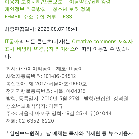
이용자 고충처리/반론보도
이용약관/윤리강령
개인정보 취급방침
청소년 보호 정책
E-MAIL 주소 수집 거부
RSS
최종편집일시: 2026.08.07 18:41
IT동아
의 모든 콘텐츠(기사)는
Creative commons 저작자
표시-비영리-변경금지 라이선스
에 따라 이용할 수 있습니
다.
회사: (주)아이티동아
제호: IT동아
사업자등록번호: 101-86-04512
통신판매: 제 2017-서울마포-1990호
정기간행물등록번호: 서울, 아04815
발행, 등록일자: 2010년 5월 27일
발행/편집인: 강덕원
청소년보호책임자: 이문규
주소: 서울시 마포구 양화로8길 25-4 우)04044
전화: 02-6352-8220
「열린보도원칙」 당 매체는 독자와 취재원 등 뉴스이용자