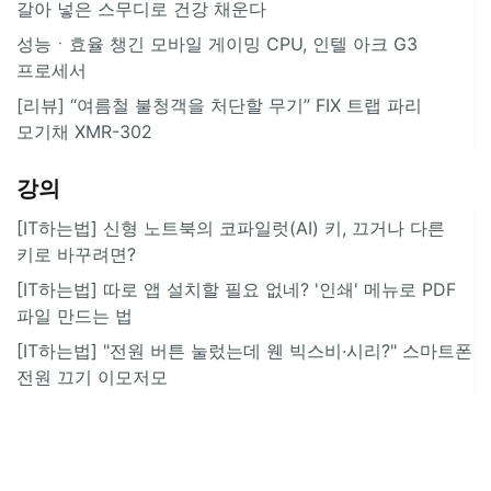
갈아 넣은 스무디로 건강 채운다
성능ㆍ효율 챙긴 모바일 게이밍 CPU, 인텔 아크 G3
프로세서
[리뷰] “여름철 불청객을 처단할 무기” FIX 트랩 파리
모기채 XMR-302
강의
[IT하는법] 신형 노트북의 코파일럿(AI) 키, 끄거나 다른
키로 바꾸려면?
[IT하는법] 따로 앱 설치할 필요 없네? '인쇄' 메뉴로 PDF
파일 만드는 법
[IT하는법] "전원 버튼 눌렀는데 웬 빅스비·시리?" 스마트폰
전원 끄기 이모저모