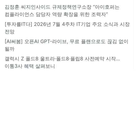
김정훈 씨지인사이드 규제정책연구소장 “아이호퍼는
컴플라이언스 담당자 역량 확장을 위한 조력자”
[투자를IT다] 2026년 7월 4주차 IT기업 주요 소식과 시장
전망
[AI써봄] 오픈AI GPT-라이브, 무료 플랜으로도 끊김 없이
될까
갤럭시 Z 폴드8 울트라·폴드8·플립8 사전예약 시작…
이통3사 혜택 살펴보니