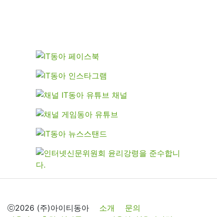
ⓒ2026 (주)아이티동아
소개
문의