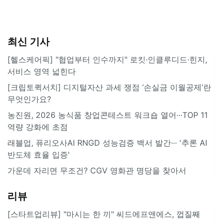
최신 기사
[헬스케어픽] "협업부터 인수까지" 로킷·인클루디드·힌지,
서비스 영역 넓힌다
[크립토퀵서치] 디지털자산 과세 쟁점 ‘손실금 이월공제’란
무엇인가요?
농진원, 2026 농식품 창업콘테스트 워크숍 열어···TOP 11
역량 강화에 초점
래블업, 퓨리오사AI RNGD 성능검증 백서 발간··· '추론 AI
반도체 효율 입증'
가운데 자리면 무조건? CGV 영화관 명당을 찾아서
리뷰
[스타트업리뷰] "마시는 한 끼" 씨드에프앤에스, 껍질째