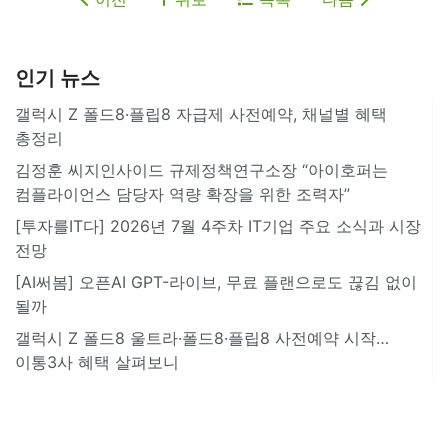
인기 뉴스
갤럭시 Z 폴드8·플립8 자급제 사전예약, 채널별 혜택
총정리
김정훈 씨지인사이드 규제정책연구소장 “아이호퍼는
컴플라이언스 담당자 역량 확장을 위한 조력자”
[투자를IT다] 2026년 7월 4주차 IT기업 주요 소식과 시장
전망
[AI써봄] 오픈AI GPT-라이브, 무료 플랜으로도 끊김 없이
될까
갤럭시 Z 폴드8 울트라·폴드8·플립8 사전예약 시작…
이통3사 혜택 살펴보니