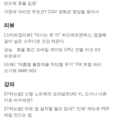
반도체 효율 입증'
가운데 자리면 무조건? CGV 영화관 명당을 찾아서
리뷰
[스타트업리뷰] "마시는 한 끼" 씨드에프앤에스, 껍질째
갈아 넣은 스무디로 건강 채운다
성능ㆍ효율 챙긴 모바일 게이밍 CPU, 인텔 아크 G3
프로세서
[리뷰] “여름철 불청객을 처단할 무기” FIX 트랩 파리
모기채 XMR-302
강의
[IT하는법] 신형 노트북의 코파일럿(AI) 키, 끄거나 다른
키로 바꾸려면?
[IT하는법] 따로 앱 설치할 필요 없네? '인쇄' 메뉴로 PDF
파일 만드는 법