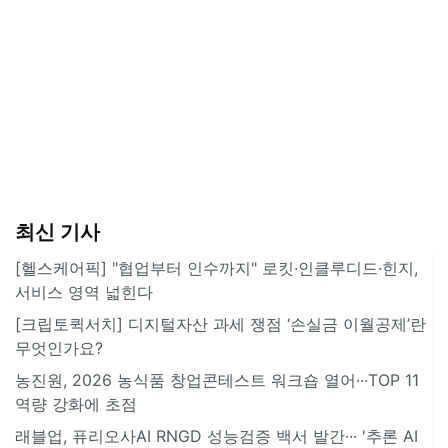
최신 기사
[헬스케어픽] "협업부터 인수까지" 로킷·인클루디드·힌지,
서비스 영역 넓힌다
[크립토퀵서치] 디지털자산 과세 쟁점 ‘손실금 이월공제’란
무엇인가요?
농진원, 2026 농식품 창업콘테스트 워크숍 열어···TOP 11
역량 강화에 초점
래블업, 퓨리오사AI RNGD 성능검증 백서 발간··· '추론 AI