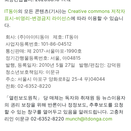
IT동아
의 모든 콘텐츠(기사)는
Creative commons 저작자
표시-비영리-변경금지 라이선스
에 따라 이용할 수 있습니
다.
회사: (주)아이티동아
제호: IT동아
사업자등록번호: 101-86-04512
통신판매: 제 2017-서울마포-1990호
정기간행물등록번호: 서울, 아04815
발행, 등록일자: 2010년 5월 27일
발행/편집인: 강덕원
청소년보호책임자: 이문규
주소: 서울시 마포구 양화로8길 25-4 우)04044
전화: 02-6352-8220
「열린보도원칙」 당 매체는 독자와 취재원 등 뉴스이용자
의 권리 보장을 위해 반론이나 정정보도, 추후보도를 요청
할 수 있는 창구를 열어두고 있음을 알려드립니다. 고충처
리인 이문규 02-6352-8220
munch@itdonga.com