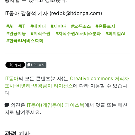
IT동아 강형석 기자 (redbk@itdonga.com)
#AI
#IT
#데이터
#세미나
#오픈소스
#온톨로지
#인공지능
#지식주권
#지식주권AI서비스분과
#피지컬AI
#한국AI서비스학회
URL 복사
IT동아
의 모든 콘텐츠(기사)는
Creative commons 저작자
표시-비영리-변경금지 라이선스
에 따라 이용할 수 있습니
다.
의견은
IT동아(게임동아) 페이스북
에서 덧글 또는 메신
저로 남겨주세요.
관련 기사