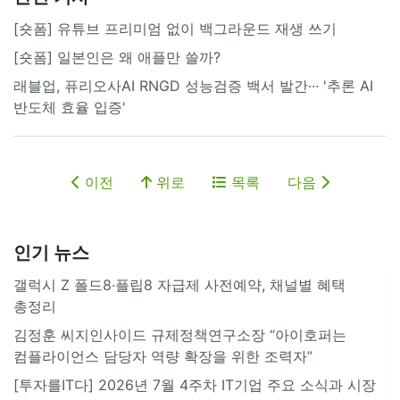
[숏폼] 유튜브 프리미엄 없이 백그라운드 재생 쓰기
[숏폼] 일본인은 왜 애플만 쓸까?
래블업, 퓨리오사AI RNGD 성능검증 백서 발간··· '추론 AI
반도체 효율 입증'
이전
위로
목록
다음
인기 뉴스
갤럭시 Z 폴드8·플립8 자급제 사전예약, 채널별 혜택
총정리
김정훈 씨지인사이드 규제정책연구소장 “아이호퍼는
컴플라이언스 담당자 역량 확장을 위한 조력자”
[투자를IT다] 2026년 7월 4주차 IT기업 주요 소식과 시장