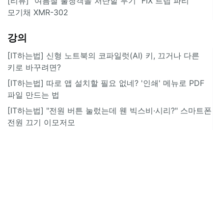
[리뷰] “여름철 불청객을 처단할 무기” FIX 트랩 파리
모기채 XMR-302
강의
[IT하는법] 신형 노트북의 코파일럿(AI) 키, 끄거나 다른
키로 바꾸려면?
[IT하는법] 따로 앱 설치할 필요 없네? '인쇄' 메뉴로 PDF
파일 만드는 법
[IT하는법] "전원 버튼 눌렀는데 웬 빅스비·시리?" 스마트폰
전원 끄기 이모저모