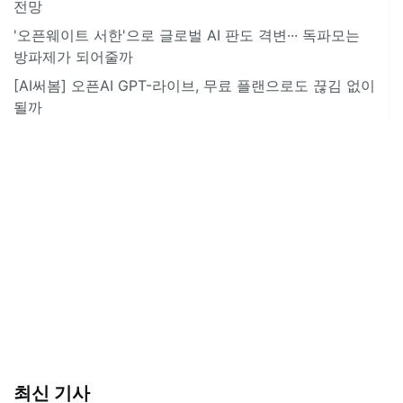
전망
'오픈웨이트 서한'으로 글로벌 AI 판도 격변··· 독파모는
방파제가 되어줄까
[AI써봄] 오픈AI GPT-라이브, 무료 플랜으로도 끊김 없이
될까
최신 기사