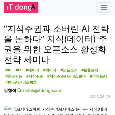
“지식주권과 소버린 AI 전략
을 논하다” 지식(데이터) 주
권을 위한 오픈소스 활성화
전략 세미나
#AI
#IT
#데이터
#세미나
#오픈소스
#온톨로지
#인공지능
#지식주권
#지식주권AI서비스분과
#피지컬AI
#한국AI서비스학회
강형석
redbk@itdonga.com
2026.05.22.